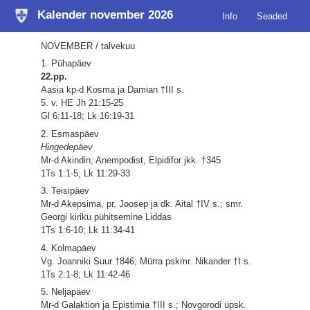
Kalender november 2026
Info
Seaded
NOVEMBER / talvekuu
1. Pühapäev
22.pp.
Aasia kp-d Kosma ja Damian †III s.
5. v. HE Jh 21:15-25
Gl 6:11-18; Lk 16:19-31
2. Esmaspäev
Hingedepäev
Mr-d Akindin, Anempodist, Elpidifor jkk. †345
1Ts 1:1-5; Lk 11:29-33
3. Teisipäev
Mr-d Akepsima, pr. Joosep ja dk. Aital †IV s.; smr.
Georgi kiriku pühitsemine Liddas
1Ts 1:6-10; Lk 11:34-41
4. Kolmapäev
Vg. Joanniki Suur †846; Mürra pskmr. Nikander †I s.
1Ts 2:1-8; Lk 11:42-46
5. Neljapäev
Mr-d Galaktion ja Epistimia †III s.; Novgorodi üpsk.