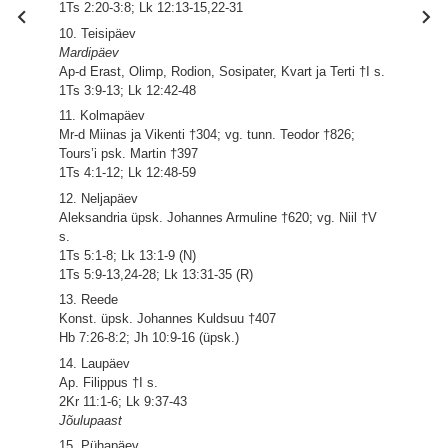
1Ts 2:20-3:8; Lk 12:13-15,22-31
10. Teisipäev
Mardipäev
Ap-d Erast, Olimp, Rodion, Sosipater, Kvart ja Terti †I s.
1Ts 3:9-13; Lk 12:42-48
11. Kolmapäev
Mr-d Miinas ja Vikenti †304; vg. tunn. Teodor †826;
Tours’i psk. Martin †397
1Ts 4:1-12; Lk 12:48-59
12. Neljapäev
Aleksandria üpsk. Johannes Armuline †620; vg. Niil †V
s.
1Ts 5:1-8; Lk 13:1-9 (N)
1Ts 5:9-13,24-28; Lk 13:31-35 (R)
13. Reede
Konst. üpsk. Johannes Kuldsuu †407
Hb 7:26-8:2; Jh 10:9-16 (üpsk.)
14. Laupäev
Ap. Filippus †I s.
2Kr 11:1-6; Lk 9:37-43
Jõulupaast
15. Pühapäev