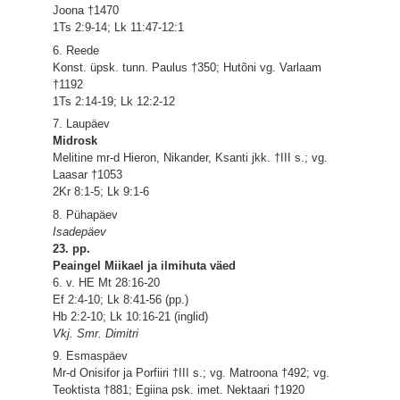
Joona †1470
1Ts 2:9-14; Lk 11:47-12:1
6. Reede
Konst. üpsk. tunn. Paulus †350; Hutõni vg. Varlaam
†1192
1Ts 2:14-19; Lk 12:2-12
7. Laupäev
Midrosk
Melitine mr-d Hieron, Nikander, Ksanti jkk. †III s.; vg.
Laasar †1053
2Kr 8:1-5; Lk 9:1-6
8. Pühapäev
Isadepäev
23. pp.
Peaingel Miikael ja ilmihuta väed
6. v. HE Mt 28:16-20
Ef 2:4-10; Lk 8:41-56 (pp.)
Hb 2:2-10; Lk 10:16-21 (inglid)
Vkj. Smr. Dimitri
9. Esmaspäev
Mr-d Onisifor ja Porfiiri †III s.; vg. Matroona †492; vg.
Teoktista †881; Egiina psk. imet. Nektaari †1920