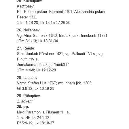
25. Kolmapäev
Kadripäev
PL. Rooma pskmr. Klement †101; Aleksandria pskmr.
Peeter †311
1Tm 1:18-20; Lk 18:15-17,26-30
26. Neljapäev
Vg. Aliipi Sambnik †640; Irkutski psk. Innokenti †1731
1Tm 3:1-13; Lk 18:31-34
27. Reede
Smr. Jaakob Pärslane †421; vg. Pallaadi †VI s.; vg.
Pinufri †IV s.
Jumalaema pühakuju ”Imetäht”
1Tm 4:4-8; Lk 19:12-28
28. Laupäev
Vgmr. Stefan Uus †767; mr. Irinarh jkk. †303
Gl 3:8-12; Lk 10:19-21
29. Pühapäev
1. advent
26. pp.
Mr-d Paramon ja Filumen †III s.
1. v. HE Lk 24:1-12
Ef 5:9-19; Lk 18:18-27