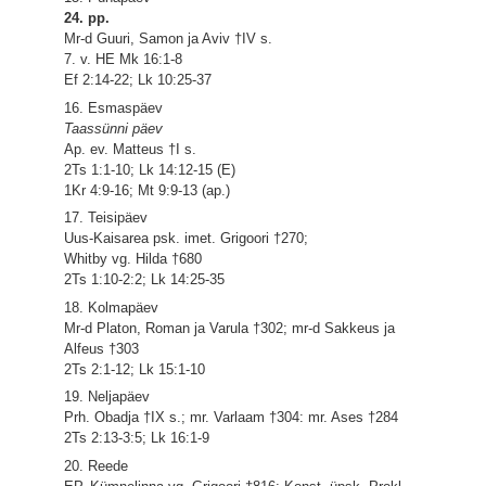
24. pp.
Mr-d Guuri, Samon ja Aviv †IV s.
7. v. HE Mk 16:1-8
Ef 2:14-22; Lk 10:25-37
16. Esmaspäev
Taassünni päev
Ap. ev. Matteus †I s.
2Ts 1:1-10; Lk 14:12-15 (E)
1Kr 4:9-16; Mt 9:9-13 (ap.)
17. Teisipäev
Uus-Kaisarea psk. imet. Grigoori †270;
Whitby vg. Hilda †680
2Ts 1:10-2:2; Lk 14:25-35
18. Kolmapäev
Mr-d Platon, Roman ja Varula †302; mr-d Sakkeus ja
Alfeus †303
2Ts 2:1-12; Lk 15:1-10
19. Neljapäev
Prh. Obadja †IX s.; mr. Varlaam †304: mr. Ases †284
2Ts 2:13-3:5; Lk 16:1-9
20. Reede