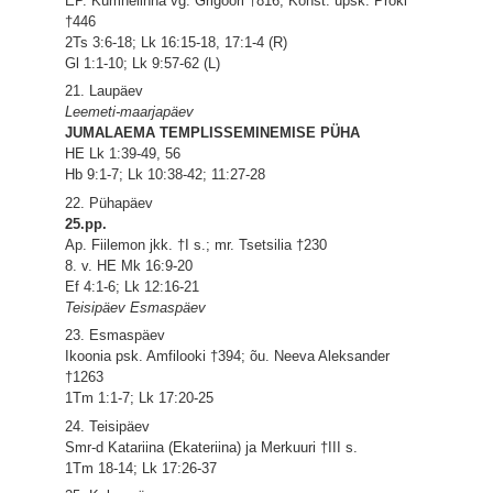
EP. Kümnelinna vg. Grigoori †816; Konst. üpsk. Prokl
†446
2Ts 3:6-18; Lk 16:15-18, 17:1-4 (R)
Gl 1:1-10; Lk 9:57-62 (L)
21. Laupäev
Leemeti-maarjapäev
JUMALAEMA TEMPLISSEMINEMISE PÜHA
HE Lk 1:39-49, 56
Hb 9:1-7; Lk 10:38-42; 11:27-28
22. Pühapäev
25.pp.
Ap. Fiilemon jkk. †I s.; mr. Tsetsilia †230
8. v. HE Mk 16:9-20
Ef 4:1-6; Lk 12:16-21
Teisipäev Esmaspäev
23. Esmaspäev
Ikoonia psk. Amfilooki †394; õu. Neeva Aleksander
†1263
1Tm 1:1-7; Lk 17:20-25
24. Teisipäev
Smr-d Katariina (Ekateriina) ja Merkuuri †III s.
1Tm 18-14; Lk 17:26-37