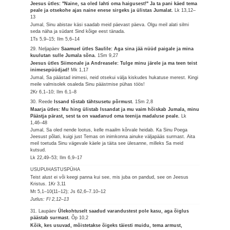
Jeesus ütles: "Naine, sa oled lahti oma haigusest!" Ja ta pani käed tema
peale ja otsekohe ajas naine enese sirgeks ja ülistas Jumalat.
Lk 13,12–
13
Jumal, Sinu abistav käsi saadab meid päevast päeva. Olgu meil alati silmi
seda näha ja südant Sind kõige eest tänada.
1Ts 5,9–15; Ilm 5,6–14
29. Neljapäev
Saamuel ütles Saulile: Aga sina jää nüüd paigale ja mina
kuulutan sulle Jumala sõna.
1Sm 9,27
Jeesus ütles Siimonale ja Andreasele: Tulge minu järele ja ma teen teist
inimesepüüdjad!
Mk 1,17
Jumal, Sa päästad inimesi, neid otsekui välja kiskudes hukatuse merest. Kingi
meile valmisolek osaleda Sinu päästmise pühas töös!
2Kr 6,1–10; Ilm 6,1–8
30. Reede
Issand tõstab tähtsusetu põrmust.
1Sm 2,8
Maarja ütles: Mu hing ülistab Issandat ja mu vaim hõiskab Jumala, minu
Päästja pärast, sest ta on vaadanud oma teenija madaluse peale.
Lk
1,46–48
Jumal, Sa oled nende lootus, kelle maailm kõrvale heidab. Ka Sinu Poega
Jeesust põlati, kuigi just Temas on inimkonna ainuke väljapääs surmast. Aita
meil toetuda Sinu vägevale käele ja täita see ülesanne, milleks Sa meid
kutsud.
Lk 22,49–53; Ilm 6,9–17
USUPUHASTUSPÜHA
Teist alust ei või keegi panna kui see, mis juba on pandud, see on Jeesus
Kristus.
1Kr 3,11
Mt 5,1–10(11–12); Js 62,6–7.10–12
Jutlus: Fl 2,12–13
31. Laupäev
Ülekohtuselt saadud varandustest pole kasu, aga õiglus
päästab surmast.
Õp 10,2
Kõik, kes usuvad, mõistetakse õigeks täiesti muidu, tema armust,