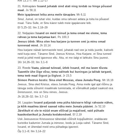
Rm 13,1–7; Ilm 2,12–17
21. Kolmapäev
Issand juhatab sind alati ning toidab su hinge põuasel
maal.
Js 58,11
Meie igapäevast leiba anna meile tänapäev.
Mt 6,11
Sinul, Jumal, on tuhat viisi, kuidas oma rahvast aidata ja toita ka põuasel
maal. Tänu Sulle, et Sinu käest tuleb meie igapäevane leib.
Ef 5,25–32; Ilm 2,18–29
22. Neljapäev
Issand on meid teinud ja tema omad me oleme, tema
rahvas ja tema karjamaa kari.
Ps 100,3
Jeesus ütleb: Mina olen hea karjane ja tunnen omi ja minu omad
tunnevad mind.
Jh 10,14
Hea karjane näitab lammastele teed, juhatab nad vee ja toidu juurde, kaitseb
neid kurja eest. Täname Sind, Jeesus Kristus, Hea Karjane, et Sina tunned
meid ja juhid meid igavesse ellu. Aita, et me iialgi ei lahkuks Sinu juurest.
1Kr 14,26–33; Ilm 3,1–6
23. Reede
Vaata, päevad tulevad, ütleb Issand, mil ma lasen tõusta
Taavetile ühe õige võsu; tema valitseb kui kuningas ja talitab targasti,
tema teeb maal õigust ja õiglust.
Jr 23,5
Siimon Peetrus kostis: Sina oled Messias, elava Jumala Poeg.
Mt 16,16
Jeesus, Sina oled Kristus, elava Jumala Poeg. Anna meile igal ajal rõõmu ja
tänuga seda sõnumit maailmale tunnistada, et võimalikult paljud saaksid osa
õnnistusest, mis on Sinu nimes, Jeesus.
Jh 18,28–32; Ilm 3,7–13
24. Laupäev
Issand paljastab oma püha käsivarre kõigi rahvaste nähes,
ja kõik maailma ääred saavad näha meie Jumala päästet.
Js 52,10
Järelikult ei ole te nüüd enam võõrad ja majalised, vaid pühade
kaaskodanikud ja Jumala kodakondsed.
Ef 2,19
Usk Jeesusesse Kristusesse tähendab võõrsilt kojujõudmist, eraldavate
kuristike kadumist Jumala ja inimese, loodu ja Looja vahel. Täname Sind,
Issand, et ühendad meid oma pühadega igavesti.
Õp 3,1–8; Ilm 3,14–22