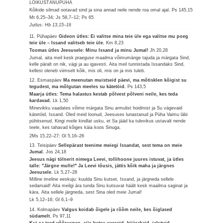
LÕIKUSTÄNUPÜHA
Kõikide silmad ootavad sind ja sina annad neile nende roa omal ajal.
Ps 145,15
Mt 6,25–34; Js 58,7–12; Ps 65
Jutlus: Hb 13,15–16
11. Pühapäev
Gideon ütles: Ei valitse mina teie üle ega valitse mu poeg
teie üle – Issand valitseb teie üle.
Km 8,23
Toomas ütles Jeesusele: Minu Issand ja minu Jumal!
Jh 20,28
Jumal, aita meil kesk praeguse maailma võimumänge tajuda ja märgata Sind,
kelle päralt on riik, vägi ja au igavesti. Aita meil tunnistada Issandaks Sind,
kellest oleneb viimselt kõik, mis oli, mis on ja mis tuleb.
12. Esmaspäev
Ma meenutan muistseid päevi, ma mõtisklen kõigist su
tegudest, ma mõlgutan meeles su kätetöid.
Ps 143,5
Maarja ütles: Tema halastus kestab põlvest põlveni neile, kes teda
kardavad.
Lk 1,50
Minevikku vaadates võime märgata Sinu armulist hoidmist ja Su vägevaid
kätetöid, Issand. Oled meid loonud, Jeesuses lunastanud ja Püha Vaimu läbi
pühitsenud. Kingi meile kindlat usku, et Sa jääd ka tulevikus ustavalt nende
teele, kes tahavad kõiges käia koos Sinuga.
2Ms 15,22–27; Gl 5,16–26
13. Teisipäev
Sellepärast teenime meiegi Issandat, sest tema on meie
Jumal.
Jos 24,18
Jeesus nägi tölnerit nimega Leevi, tollihoone juures istuvat, ja ütles
talle: "Järgne mulle!" Ja Leevi tõusis, jättis kõik maha ja järgnes
Jeesusele.
Lk 5,27–28
Milline imeline eeskuju: kuulda Sinu kutset, Issand, ja järgneda sellele
sedamaid! Aita meilgi ära tunda Sinu kutsuvat häält kesk maailma saginat ja
kära. Aita sellele järgneda, sest Sina oled meie Jumal!
Lk 5,12–16; Gl 6,1–9
14. Kolmapäev
Valgus koidab õigele ja rõõm neile, kes õiglased
südamelt.
Ps 97,11