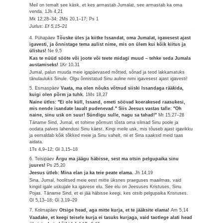
Meil on temalt see käsk, et kes armastab Jumalat, see armastab ka oma
venda.
1Jh 4,21
Mk 12,28–34; 2Ms 20,1–17; Ps 1
Jutlus: Ef 5,15–21
4. Pühapäev
Tõuske üles ja kiitke Issandat, oma Jumalat, igavesest ajast
igavesti, ja õnnistage tema aulist nime, mis on ülem kui kõik kiitus ja
ülistus!
Ne 9,5
Kas te nüüd sööte või joote või teete midagi muud – tehke seda Jumala
austamiseks!
1Kr 10,31
Jumal, palun muuda meie igapäevased mõtted, sõnad ja teod lakkamatuks
tänulauluks Sinule. Olgu õnnistatud Sinu auline nimi igavesest ajast igavesti!
5. Esmaspäev
Vaata, ma olen nõuks võtnud siiski Issandaga rääkida,
kuigi olen põrm ja tuhk.
1Ms 18,27
Naine ütles: "Ei ole küll, Issand, ometi söövad koerakesed raasukesi,
mis nende isandate laualt pudenevad." Siis Jeesus vastas talle: "Oh
naine, sinu usk on suur! Sündigu sulle, nagu sa tahad!"
Mt 15,27–28
Täname Sind, Jumal, et tohime põrmust tõsta oma silmad Sinu poole ja
oodata palves lahendusi Sinu käest. Kingi meile usk, mis tõuseb ajast igavikku
ja eemaldab kõik tõkked meie ja Sinu vahelt, nii et Sina saaksid meid taas
aidata.
1Ts 4,9–12; Gl 3,15–18
6. Teisipäev
Ärgu ma jäägu häbisse, sest ma otsin pelgupaika sinu
juures!
Ps 25,20
Jeesus ütleb: Mina elan ja ka teie peate elama.
Jh 14,19
Sina, Jumal, hoolitsed meie eest mitte üksnes praeguses maailmas, vaid
kingid igale uskujale ka igavese elu. See elu on Jeesuses Kristuses, Sinu
Pojas. Täname Sind, et ei jää häbisse keegi, kes otsib pelgupaika Kristuses.
Gl 5,13–18; Gl 3,19–29
7. Kolmapäev
Otsige head, aga mitte kurja, et te jääksite elama!
Am 5,14
Vaadake, et keegi teisele kurja ei tasuks kurjaga, vaid taotlege alati head