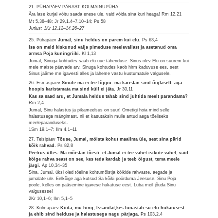
21. PÜHAPÄEV PÄRAST KOLMAINUPÜHA
Ära lase kurjal võitu saada enese üle, vaid võida sina kuri heaga!
Rm 12,21
Mt 5,38–48; Jr 29,1.4–7.10–14; Ps 58
Jutlus: 1Kr 12,12–14.26–27
25. Pühapäev
Jumal, sinu heldus on parem kui elu.
Ps 63,4
Isa on meid kiskunud välja pimeduse meelevallast ja asetanud oma
armsa Poja kuningriiki.
Kl 1,13
Jumal, Sinuga kohtudes saab elu uue tähenduse. Sinus olev Elu on suurem kui
meie maiste päevade arv. Sinuga kohtudes kaob hirm kaduvuse ees, sest
Sinus jääme me igavesti alles ja läheme vastu kustumatule valgusele.
26. Esmaspäev
Sinule ma ei tee lõppu: ma karistan sind õiglaselt, aga
hoopis karistamata ma sind küll ei jäta.
Jr 30,11
Kas sa saad aru, et Jumala heldus tahab sind juhtida meelt parandama?
Rm 2,4
Jumal, Sinu halastus ja pikameelsus on suur! Ometigi hoia mind selle
halastusega mängimast, nii et kasutaksin mulle antud aega tõeliseks
meeleparanduseks.
1Sm 19,1–7; Ilm 4,1–11
27. Teisipäev
Tõuse, Jumal, mõista kohut maailma üle, sest sina pärid
kõik rahvad.
Ps 82,8
Peetrus ütles: Ma mõistan tõesti, et Jumal ei tee vahet isikute vahel, vaid
kõige rahva seast on see, kes teda kardab ja teeb õigust, tema meele
järgi.
Ap 10,34–35
Sina, Jumal, üksi oled tõeline kohtumõistja kõikide rahvaste, aegade ja
jumalate üle. Eelkõige aga kutsud Sa kõiki pöörduma Jeesuse, Sinu Poja
poole, kelles on pääsemine igavese hukatuse eest. Luba meil jõuda Sinu
valgusesse!
2Kr 10,1–6; Ilm 5,1–5
28. Kolmapäev
Kiida, mu hing, Issandat,kes lunastab su elu hukatusest
ja ehib sind helduse ja halastusega nagu pärjaga.
Ps 103,2.4