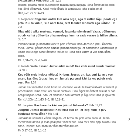
üksteisele ja kõikidele!
1Ts 5,15
Issand, päästa meid kiusatusest tasuda kurja kurjaga! Sina õnnistad ka neid,
kes Sind põlgavad. Kingi meile jõudu ja armastust teha sedasama!
Ül 8,4–7; Gl 3,19–29
8. Neljapäev
Nägemus ootab küll oma aega, aga ta ruttab lõpu poole ega
peta. Kui ta viibib, siis oota teda, sest ta tuleb kindlasti ega kõhkle.
Ha
2,3
Olge nüüd pika meelega, vennad, Issanda tulemiseni! Vaata, põllumees
ootab kallist põlluvilja pika meelega, kuni ta saab varase ja hilise vihma.
Jk 5,7
Pikameelsuse ja kannatlikkuseta pole võimalik käia Jeesuse järel. Õnnista
meid, Jumal, põllumehele omase pikameelsusega, et ootaksime kannatlikult ja
kindla lootusega Sinu tõotuste täitumist. Sina oled ustav ja viid oma sõna
täide.
Mk 3,31–35; Gl 4,8–20
9. Reede
Vaata, Issand Jumal aitab mind! Kes võib mind süüdi mõista?
Js 50,9
Kes võib meid hukka mõista? Kristus Jeesus on, kes suri ja, mis veel
enam, kes üles äratati, kes on Jumala paremal käel ja kes palub meie
eest.
Rm 8,34
Jumal, Sa vabastad meid Kristuse Jeesuse kaudu hukkamõistvast otsusest ja
pesed meid Tema vere läbi süüst puhtaks. Sinu õigeksmõistvat otsust ei saa
keegi tühjaks teha. Aita, et elaksime Sinu armust ja õigusest täna ja igavesti.
Rm (14,20b–15,1)15,2–6; Gl 4,21–31
10. Laupäev
Kas Issanda käsi on jäänud lühemaks?
4Ms 11,23
Jüngrid ütlesid üksteisele: Kes tema küll on, et isegi tuul ja järv
kuulavad tema sõna?
Mk 4,41
Jumalasse uskudes võime kogeda, et Tema abi pole otsa saanud, Tema
meelevald taevas ja maa peal pole vähenenud. Aita meil alati appi hüüda Sinu
nime, Issand! Siis saab ka võimatu võimalikuks.
Mt 5,17–20; Gl 5,1–15