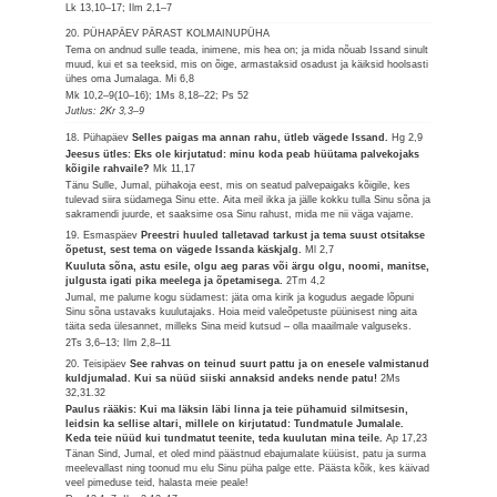
Lk 13,10–17; Ilm 2,1–7
20. PÜHAPÄEV PÄRAST KOLMAINUPÜHA
Tema on andnud sulle teada, inimene, mis hea on; ja mida nõuab Issand sinult
muud, kui et sa teeksid, mis on õige, armastaksid osadust ja käiksid hoolsasti
ühes oma Jumalaga.
Mi 6,8
Mk 10,2–9(10–16); 1Ms 8,18–22; Ps 52
Jutlus: 2Kr 3,3–9
18. Pühapäev
Selles paigas ma annan rahu, ütleb vägede Issand.
Hg 2,9
Jeesus ütles: Eks ole kirjutatud: minu koda peab hüütama palvekojaks
kõigile rahvaile?
Mk 11,17
Tänu Sulle, Jumal, pühakoja eest, mis on seatud palvepaigaks kõigile, kes
tulevad siira südamega Sinu ette. Aita meil ikka ja jälle kokku tulla Sinu sõna ja
sakramendi juurde, et saaksime osa Sinu rahust, mida me nii väga vajame.
19. Esmaspäev
Preestri huuled talletavad tarkust ja tema suust otsitakse
õpetust, sest tema on vägede Issanda käskjalg.
Ml 2,7
Kuuluta sõna, astu esile, olgu aeg paras või ärgu olgu, noomi, manitse,
julgusta igati pika meelega ja õpetamisega.
2Tm 4,2
Jumal, me palume kogu südamest: jäta oma kirik ja kogudus aegade lõpuni
Sinu sõna ustavaks kuulutajaks. Hoia meid valeõpetuste püünisest ning aita
täita seda ülesannet, milleks Sina meid kutsud – olla maailmale valguseks.
2Ts 3,6–13; Ilm 2,8–11
20. Teisipäev
See rahvas on teinud suurt pattu ja on enesele valmistanud
kuldjumalad. Kui sa nüüd siiski annaksid andeks nende patu!
2Ms
32,31.32
Paulus rääkis: Kui ma läksin läbi linna ja teie pühamuid silmitsesin,
leidsin ka sellise altari, millele on kirjutatud: Tundmatule Jumalale.
Keda teie nüüd kui tundmatut teenite, teda kuulutan mina teile.
Ap 17,23
Tänan Sind, Jumal, et oled mind päästnud ebajumalate küüsist, patu ja surma
meelevallast ning toonud mu elu Sinu püha palge ette. Päästa kõik, kes käivad
veel pimeduse teid, halasta meie peale!