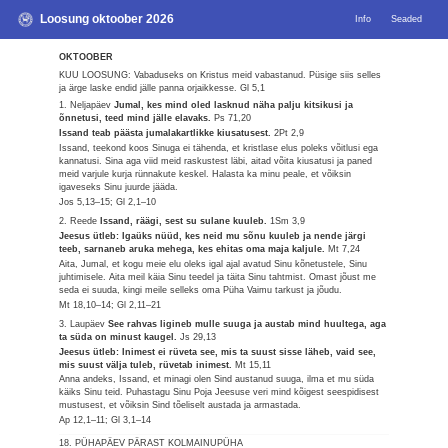
Loosung oktoober 2026
Info
Seaded
OKTOOBER
KUU LOOSUNG: Vabaduseks on Kristus meid vabastanud. Püsige siis selles
ja ärge laske endid jälle panna orjaikkesse.
Gl 5,1
1. Neljapäev
Jumal, kes mind oled lasknud näha palju kitsikusi ja
õnnetusi, teed mind jälle elavaks.
Ps 71,20
Issand teab päästa jumalakartlikke kiusatusest.
2Pt 2,9
Issand, teekond koos Sinuga ei tähenda, et kristlase elus poleks võitlusi ega
kannatusi. Sina aga viid meid raskustest läbi, aitad võita kiusatusi ja paned
meid varjule kurja rünnakute keskel. Halasta ka minu peale, et võiksin
igaveseks Sinu juurde jääda.
Jos 5,13–15; Gl 2,1–10
2. Reede
Issand, räägi, sest su sulane kuuleb.
1Sm 3,9
Jeesus ütleb: Igaüks nüüd, kes neid mu sõnu kuuleb ja nende järgi
teeb, sarnaneb aruka mehega, kes ehitas oma maja kaljule.
Mt 7,24
Aita, Jumal, et kogu meie elu oleks igal ajal avatud Sinu kõnetustele, Sinu
juhtimisele. Aita meil käia Sinu teedel ja täita Sinu tahtmist. Omast jõust me
seda ei suuda, kingi meile selleks oma Püha Vaimu tarkust ja jõudu.
Mt 18,10–14; Gl 2,11–21
3. Laupäev
See rahvas ligineb mulle suuga ja austab mind huultega, aga
ta süda on minust kaugel.
Js 29,13
Jeesus ütleb: Inimest ei rüveta see, mis ta suust sisse läheb, vaid see,
mis suust välja tuleb, rüvetab inimest.
Mt 15,11
Anna andeks, Issand, et minagi olen Sind austanud suuga, ilma et mu süda
käiks Sinu teid. Puhastagu Sinu Poja Jeesuse veri mind kõigest seespidisest
mustusest, et võiksin Sind tõeliselt austada ja armastada.
Ap 12,1–11; Gl 3,1–14
18. PÜHAPÄEV PÄRAST KOLMAINUPÜHA