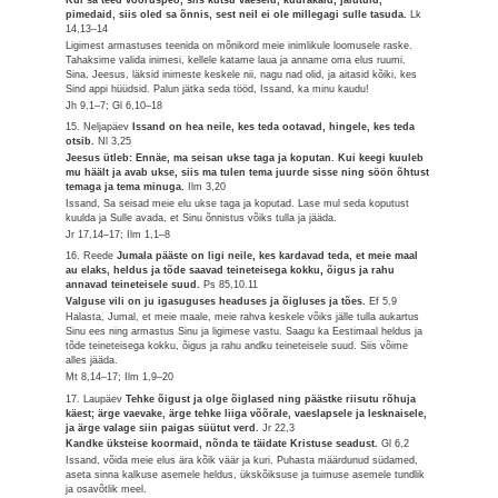
Kui sa teed võõruspeo, siis kutsu vaeseid, küürakaid, jalutuid,
pimedaid, siis oled sa õnnis, sest neil ei ole millegagi sulle tasuda.
Lk
14,13–14
Ligimest armastuses teenida on mõnikord meie inimlikule loomusele raske.
Tahaksime valida inimesi, kellele katame laua ja anname oma elus ruumi.
Sina, Jeesus, läksid inimeste keskele nii, nagu nad olid, ja aitasid kõiki, kes
Sind appi hüüdsid. Palun jätka seda tööd, Issand, ka minu kaudu!
Jh 9,1–7; Gl 6,10–18
15. Neljapäev
Issand on hea neile, kes teda ootavad, hingele, kes teda
otsib.
Nl 3,25
Jeesus ütleb: Ennäe, ma seisan ukse taga ja koputan. Kui keegi kuuleb
mu häält ja avab ukse, siis ma tulen tema juurde sisse ning söön õhtust
temaga ja tema minuga.
Ilm 3,20
Issand, Sa seisad meie elu ukse taga ja koputad. Lase mul seda koputust
kuulda ja Sulle avada, et Sinu õnnistus võiks tulla ja jääda.
Jr 17,14–17; Ilm 1,1–8
16. Reede
Jumala pääste on ligi neile, kes kardavad teda, et meie maal
au elaks, heldus ja tõde saavad teineteisega kokku, õigus ja rahu
annavad teineteisele suud.
Ps 85,10.11
Valguse vili on ju igasuguses headuses ja õigluses ja tões.
Ef 5,9
Halasta, Jumal, et meie maale, meie rahva keskele võiks jälle tulla aukartus
Sinu ees ning armastus Sinu ja ligimese vastu. Saagu ka Eestimaal heldus ja
tõde teineteisega kokku, õigus ja rahu andku teineteisele suud. Siis võime
alles jääda.
Mt 8,14–17; Ilm 1,9–20
17. Laupäev
Tehke õigust ja olge õiglased ning päästke riisutu rõhuja
käest; ärge vaevake, ärge tehke liiga võõrale, vaeslapsele ja lesknaisele,
ja ärge valage siin paigas süütut verd.
Jr 22,3
Kandke üksteise koormaid, nõnda te täidate Kristuse seadust.
Gl 6,2
Issand, võida meie elus ära kõik väär ja kuri. Puhasta määrdunud südamed,
aseta sinna kalkuse asemele heldus, ükskõiksuse ja tuimuse asemele tundlik
ja osavõtlik meel.