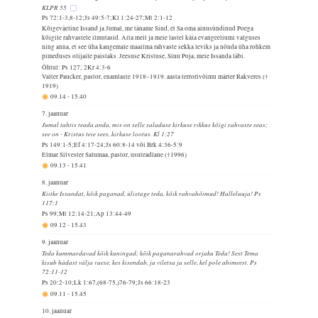
KLPR 55
Ps 72:1-3,8-12;Js 49:5-7;Kl 1:24-27;Mt 2:1-12
Kõigeväeline Issand ja Jumal, me täname Sind, et Sa oma ainusündinud Poega
kõigile rahvastele ilmutasid. Aita meil ja meie lastel käia evangeeliumi valguses
ning anna, et see üha kaugemale maailma rahvaste sekka leviks ja nõnda üha rohkem
pimeduses olijaile paistaks. Jeesuse Kristuse, Sinu Poja, meie Issanda läbi.
Õhtul: Ps 127; 2Kr 4:3-6
Valter Paucker, pastor, enamlaste 1918–1919. aasta terrorivõimu märter Rakveres (†
1919)
09.14
-
15.40
7. jaanuar
Jumal tahtis teada anda, mis on selle saladuse kirkuse rikkus kõigi rahvaste seas;
see on - Kristus teie sees, kirkuse lootus. Kl 1:27
Ps 149:1-5;Ef 4:17-24;Js 60:8-14 või Brk 4:36-5:9
Elmar Silvester Salumaa, pastor, usuteadlane (†1996)
09.13
-
15.41
8. jaanuar
Kiitke Issandat, kõik paganad, ülistage teda, kõik rahvahõimud! Halleluuja! Ps
117:1
Ps 99;Mt 12:14-21;Ap 13:44-49
09.12
-
15.43
9. jaanuar
Teda kummardavad kõik kuningad; kõik paganarahvad orjaku Teda! Sest Tema
kisub hädast välja vaese, kes kisendab, ja viletsa ja selle, kel pole abimeest. Ps
72:11-12
Ps 20:2-10;Lk 1:67,(68-75,)76-79;Js 66:18-23
09.11
-
15.45
10. jaanuar