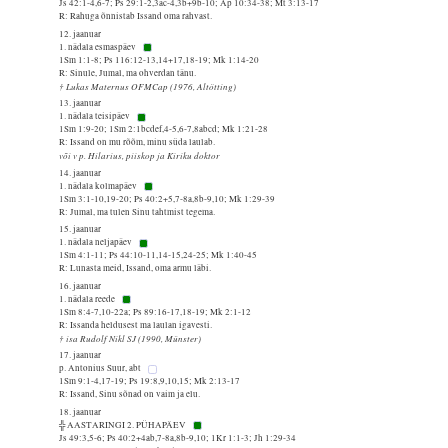
Js 42:1-4,6-7; Ps 29:1-2,3ac-4,3b+9b-10; Ap 10:34-38; Mt 3:13-17
R: Rahuga õnnistab Issand oma rahvast.
12. jaanuar
1. nädala esmaspäev
1Sm 1:1-8; Ps 116:12-13,14+17,18-19; Mk 1:14-20
R: Sinule, Jumal, ma ohverdan tänu.
† Lukas Maternus OFMCap (1976, Altötting)
13. jaanuar
1. nädala teisipäev
1Sm 1:9-20; 1Sm 2:1bcdef,4-5,6-7,8abcd; Mk 1:21-28
R: Issand on mu rõõm, minu süda laulab.
või v p. Hilarius, piiskop ja Kiriku doktor
14. jaanuar
1. nädala kolmapäev
1Sm 3:1-10,19-20; Ps 40:2+5,7-8a,8b-9,10; Mk 1:29-39
R: Jumal, ma tulen Sinu tahtmist tegema.
15. jaanuar
1. nädala neljapäev
1Sm 4:1-11; Ps 44:10-11,14-15,24-25; Mk 1:40-45
R: Lunasta meid, Issand, oma armu läbi.
16. jaanuar
1. nädala reede
1Sm 8:4-7,10-22a; Ps 89:16-17,18-19; Mk 2:1-12
R: Issanda heldusest ma laulan igavesti.
† isa Rudolf Nikl SJ (1990, Münster)
17. jaanuar
p. Antonius Suur, abt
1Sm 9:1-4,17-19; Ps 19:8,9,10,15; Mk 2:13-17
R: Issand, Sinu sõnad on vaim ja elu.
18. jaanuar
╬ AASTARINGI 2. PÜHAPÄEV
Js 49:3,5-6; Ps 40:2+4ab,7-8a,8b-9,10; 1Kr 1:1-3; Jh 1:29-34