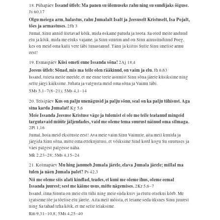
Issand ütleb: Ma panen su ülemuseks rahu ning su sundijaks õiguse.
18. Pühapäev
Js 60,17
Olgu meiega arm, halastus, rahu Jumalalt Isalt ja Jeesuselt Kristuselt, Isa Pojalt,
tões ja armastuses.
2Jh 3
Jumal, Sinu annid ületavad kõik, mida oskame paluda ja loota. Sa oled meile andnud
elu ja kõik, mida me eluks vajame, ja Sinu suurim and on Sinu ainusündinud Poeg,
kes on meid oma kalli vere läbi lunastanud. Tänu ja kiitus Sulle Sinu imelise armu
eest!
Küsi ometi enne Issanda sõna!
19. Esmaspäev
2Aj 18,4
Jeesus ütleb: Sõnad, mis ma teile olen rääkinud, on vaim ja elu.
Jh 6,63
Issand, tuleta meile meelde, et me enne teele asumist Sinu sõna järele küsiksime ning
selle järgi käiksime. Juhata ja valgusta meid oma sõna ja Vaimu läbi.
5Ms 5,1–7(8–21); 5Ms 4,1–14
Kus on palju unenägusid ja palju sõnu, seal on ka palju tühisust. Aga
20. Teisipäev
sina karda Jumalat!
Kg 5,6
Meie Issanda Jeesuse Kristuse väge ja tulemist ei ole me teile teatanud mingeid
targutavaid müüte jäljendades, vaid me oleme tema suurust näinud oma silmaga.
2Pt 1,16
Jumal, hoia meid eksituste eest! Ava meie vaim Sinu Vaimule, aita meil kuulda ja
järgida Sinu sõna, mitte oma ettekujutusi, et võiksime Sind kord kogu Su suuruses ja
väes palgest palgesse näha.
Mk 2,23–28; 5Ms 4,15–24
Mu hing januneb Jumala järele, elava Jumala järele; millal ma
21. Kolmapäev
tulen ja näen Jumala palet?
Ps 42,3
Nii me oleme siis alati kindlad, teades, et kuni me oleme ihus, oleme eemal
Issanda juurest; sest me käime usus, mitte nägemises.
2Kr 5,6–7
Issand, ilma Sinuta on meie elu tühi ning meie süda kuiv ja elutu otsekui kõrb. Me
igatseme tõe ja tõelise elu järele. Aita meil mõista, et leiame seda üksnes Sinu juurest
ning Sa tahad teha kõik, et me selle leiaksime.
Rm 9,31–10,8; 5Ms 4,25–40