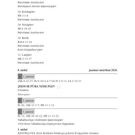
Palvetame Austria eest
Holokausti ohvrite mälestuspäev
28. Kolmapäev
Hb 3:1-6
Palvetame Austria eest
29. Neljapäev
Mt 4:18-25
Palvetame Austria eest
30. Reede
Km 6:11-24
Palvetame Austria eest
Eesti kirjanduse päev
31. Laupäev
Mk 2:13-17
Palvetame Austria eest
0. nädal
jaanuar-näärikuu 2026
N
1. jaanuar
4Ms 6:22-27; Ps 8; Gl 4:4-7 või Fl 2:5-11; Lk 2:15-21
JEESUSE PÜHA NIME PÄEV
Uusaasta
Nääripäev
R
2. jaanuar
Ps 20; 1Ms 12:1-7; Hb 11:1-12
L
3. jaanuar
Ps 72; 1Ms 28:10-22; Hb 11:13-22
Vabadussõjas võidelnute mälestuspäev
1920 Eesti Vabadussõja sõjategevuse lõppemine
1. nädal
EESTPALVES: Eesti Kirikute Nõukogu ja Eesti Evangeelne Allianss