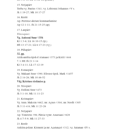
15. Neljapäev
Teeba vg. Paulus †341; vg. Lehtonni Johannes †V s.
Jk 1:19-27; Mk 10:17-27
16. Reede
Ap. Peetruse ahelate kummardamine
Ap 12:1-11; Jh 21:15-25 (ap)
17. Laupäev
Tõnisepäev
Vg. Antooni Suur †356
Kl 1:3-6; Lk 16:10-15 (lp.)
Hb 13:17-21; Lk 6:17-23 (vg.)
18. Pühapäev
32. pp.
Aleksandria üpsk-d Atanaasi †373 ja Kirill †444
7. v. HE Jh 21:1-14
Kl 3:4-11; Lk 17:12-19
19. Esmaspäev
Vg. Makaari Suur †390; Efesuse üpsk. Mark †1457
Jk 2:14-26; Mk 10:46-52
Vkj. Kristuse ristimise p.
20. Teisipäev
Vg. Eufiimi Suur †473
Jk 3:1-10; Mk 11:11-23
21. Kolmapäev
Vg. tunn. Maksim †662; mr. Agnes †304; mr. Neofit †305
Jk 3:11-4:6; Mk 11:23-26
22. Neljapäev
Ap. Timoteus †96; Pärsia vgmr. Anastaasi †628
Jk 4:7-5:9; Mk 11:27-33
23. Reede
Anküra pskmr. Klement ja mr. Agatangel †312; vg. Salaman †IV s.