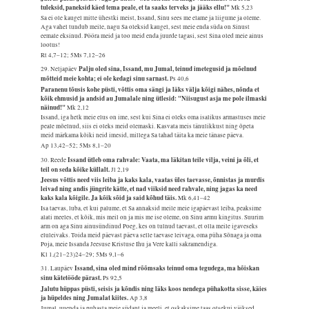
tuleksid, paneksid käed tema peale, et ta saaks terveks ja jääks ellu!"
Mk 5,23
Sa ei ole kaugel mitte ühestki meist, Issand, Sinu sees me elame ja liigume ja oleme.
Aga vahel tundub meile, nagu Sa oleksid kaugel, sest meie enda süda on Sinust
eemale eksinud. Pööra meid ja too meid enda juurde tagasi, sest Sina oled meie ainus
lootus!
Rt 4,7–12; 5Ms 7,12–26
Palju oled sina, Issand, mu Jumal, teinud imetegusid ja mõelnud
29. Neljapäev
mõtteid meie kohta; ei ole kedagi sinu sarnast.
Ps 40,6
Paranenu tõusis kohe püsti, võttis oma sängi ja läks välja kõigi nähes, nõnda et
kõik ehmusid ja andsid au Jumalale ning ütlesid: "Niisugust asja me pole ilmaski
näinud!"
Mk 2,12
Issand, iga hetk meie elus on ime, sest kui Sina ei oleks oma isalikus armastuses meie
peale mõelnud, siis ei oleks meid olemaski. Kasvata meis tänulikkust ning õpeta
meid märkama kõiki neid imesid, millega Sa tahad täita ka meie tänase päeva.
Ap 13,42–52; 5Ms 8,1–20
Issand ütleb oma rahvale: Vaata, ma läkitan teile vilja, veini ja õli, et
30. Reede
teil on seda kõike küllalt.
Jl 2,19
Jeesus võttis need viis leiba ja kaks kala, vaatas üles taevasse, õnnistas ja murdis
leivad ning andis jüngrite kätte, et nad viiksid need rahvale, ning jagas ka need
kaks kala kõigile. Ja kõik sõid ja said kõhud täis.
Mk 6,41–42
Isa taevas, luba, et kui palume, et Sa annaksid meile meie igapäevast leiba, peaksime
alati meeles, et kõik, mis meil on ja mis me ise oleme, on Sinu armu kingitus. Suurim
arm on aga Sinu ainusündinud Poeg, kes on tulnud taevast, et olla meile igaveseks
eluleivaks. Toida meid päevast päeva selle taevase leivaga, oma püha Sõnaga ja oma
Poja, meie Issanda Jeesuse Kristuse Ihu ja Vere kalli sakramendiga.
Kl 1,(21–23)24–29; 5Ms 9,1–6
Issand, sina oled mind rõõmsaks teinud oma tegudega, ma hõiskan
31. Laupäev
sinu kätetööde pärast.
Ps 92,5
Jalutu hüppas püsti, seisis ja kõndis ning läks koos nendega pühakotta sisse, käies
ja hüpeldes ning Jumalat kiites.
Ap 3,8
Jumal, uuenda ja puhasta meie südant ja meeli, et oskaksime taas otsekui väiksed