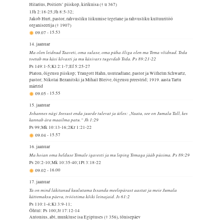
Hilarius, Poitiers’ piiskop, kirikuisa († u 367)
1Jh 2:18-25;Jh 8:5-32;
Jakob Hurt, pastor, rahvusliku liikumise tegelane ja rahvusliku kultuuritöö
organiseerija († 1907)
09.07
-
15.53
14. jaanuar
Ma olen leidnud Taaveti, oma sulase, oma püha õliga olen ma Tema võidnud. Teda
toetab mu käsi kõvasti ja mu käsivars tugevdab Teda. Ps 89:21-22
Ps 149:1-5;Kl 2:1-7;Ef 5:25-27
Platon, õigeusu piiskop; Traugott Hahn, usuteadlane, pastor ja Wilhelm Schwartz,
pastor; Nikolai Bezanitski ja Mihail Bleive, õigeusu preestrid; 1919. aasta Tartu
märtrid
09.05
-
15.55
15. jaanuar
Johannes nägi Jeesust enda juurde tulevat ja ütles: „Vaata, see on Jumala Tall, kes
kannab ära maailma patu.“ Jh 1:29
Ps 99;Mk 10:13-16;2Kr 1:21-22
09.04
-
15.57
16. jaanuar
Ma hoian oma helduse Temale igavesti ja mu leping Temaga jääb püsima. Ps 89:29
Ps 20:2-10;Mk 10:35-40;1Pt 3:18-22
09.02
-
16.00
17. jaanuar
Ta on mind läkitanud kuulutama Issanda meelepärast aastat ja meie Jumala
kättemaksu päeva, trööstima kõiki leinajaid. Js 61:2
Ps 110:1-4;Kl 3:9-11;
Õhtul: Ps 100;Jr 17:12-14
Antonius, abt, munkluse isa Egiptuses († 356), tõnisepäev