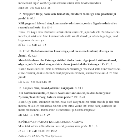
meil ennast lapse kombel ja südamerahus Sinu armu hoolde usaldada.
Rm 8,26–30; 5Ms 1,34–46
Tulge, hõisakem Jehoovale, hüüdkem rõõmuga oma päästekalju
15. Neljapäev
poole!
Ps 95,1
Kõik paganad tulevad ning kummardavad sinu ette, sest su õiged seadmised on
saanud avalikuks.
Ilm 15,4
Jumal, tee kogu meie elu kiituslauluks Sinu suurusele ja pühadusele. Pühitse selleks
meidki, et võiksime Sind kummardada mitte ainult sõnade ja väliste tegudega, vaid
kogu oma olemusega.
Ef 1,3–10; 5Ms 2,1–15
Me tahame minna koos teiega, sest me oleme kuulnud, et teiega on
16. Reede
Jumal.
Sk 8,23
Meie kõik oleme ühe Vaimuga ristitud üheks ihuks, olgu juudid või kreeklased,
olgu orjad või vabad, ning me kõik oleme joodetud ühe Vaimuga.
1Kr 12,13
Issand Jeesus Kristus, meid nimetatakse Sinu nimega. Tee meid selle nime vääriliseks,
et meie kaudu jõuaks sõnum Sinust paljude inimesteni ja nemadki leiaksid tee Sinu
juurde.
Lk 12,49–53; 5Ms 2,16–25
Sina, Issand, oled mu varjupaik.
17. Laupäev
Ps 91,9
Kui Bartimeus kuulis, et Jeesus Naatsaretlane on seal, hakkas ta karjuma:
"Jeesus, Taaveti Poeg, halasta minu peale!"
Mk 10,47
Issand, iga kord, kui meile tundub, et Sa oled kaugel, tuleta meile meelde ja aita meil
mõista, et Sa oled siinsamas. Sa elad oma Püha Vaimu läbi minu sees ja oled ka ise
mulle eluasemeks. Päästa mind usunõtrusest ja halasta mu peale!
Mt 4,12–17; 5Ms 3,18–29
2. PÜHAPÄEV PÄRAST KOLMEKUNINGAPÄEVA
Meie kõik oleme võtnud tema täiusest, ja armu armu peale.
Jh 1,16
Jh 2,1–11; 2Ms 33,18–23; Ps 55
Jutlus: Hb 12,12–18(19–21)22–25a