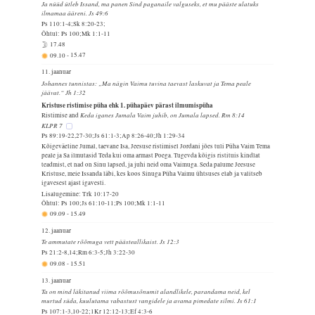
Ja nüüd ütleb Issand, ma panen Sind paganaile valguseks, et mu pääste ulatuks
ilmamaa ääreni. Js 49:6
Ps 110:1-4;Sk 8:20-23;
Õhtul: Ps 100;Mk 1:1-11
17.48
09.10
-
15.47
11. jaanuar
Johannes tunnistas: „Ma nägin Vaimu tuvina taevast laskuvat ja Tema peale
jäävat.“ Jh 1:32
Kristuse ristimise püha ehk 1. pühapäev pärast ilmumispüha
Keda iganes Jumala Vaim juhib, on Jumala lapsed. Rm 8:14
Ristimise and
KLPR 7
Ps 89:19-22,27-30;Js 61:1-3;Ap 8:26-40;Jh 1:29-34
Kõigeväeline Jumal, taevane Isa, Jeesuse ristimisel Jordani jões tuli Püha Vaim Tema
peale ja Sa ilmutasid Teda kui oma armast Poega. Tugevda kõigis ristituis kindlat
teadmist, et nad on Sinu lapsed, ja juhi neid oma Vaimuga. Seda palume Jeesuse
Kristuse, meie Issanda läbi, kes koos Sinuga Püha Vaimu ühtsuses elab ja valitseb
igavesest ajast igavesti.
Lisalugemine: Trk 10:17-20
Õhtul: Ps 100;Js 61:10-11;Ps 100;Mk 1:1-11
09.09
-
15.49
12. jaanuar
Te ammutate rõõmuga vett päästeallikaist. Js 12:3
Ps 21:2-8,14;Rm 6:3-5;Jh 3:22-30
09.08
-
15.51
13. jaanuar
Ta on mind läkitanud viima rõõmusõnumit alandlikele, parandama neid, kel
murtud süda, kuulutama vabastust vangidele ja avama pimedate silmi. Js 61:1
Ps 107:1-3,10-22;1Kr 12:12-13;Ef 4:3-6