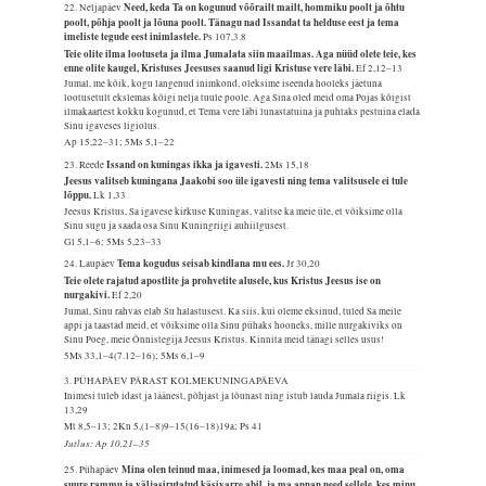
Need, keda Ta on kogunud võõrailt mailt, hommiku poolt ja õhtu
22. Neljapäev
poolt, põhja poolt ja lõuna poolt. Tänagu nad Issandat ta helduse eest ja tema
imeliste tegude eest inimlastele.
Ps 107,3.8
Teie olite ilma lootuseta ja ilma Jumalata siin maailmas. Aga nüüd olete teie, kes
enne olite kaugel, Kristuses Jeesuses saanud ligi Kristuse vere läbi.
Ef 2,12–13
Jumal, me kõik, kogu langenud inimkond, oleksime iseenda hooleks jäetuna
lootusetult ekslemas kõigi nelja tuule poole. Aga Sina oled meid oma Pojas kõigist
ilmakaartest kokku kogunud, et Tema vere läbi lunastatuina ja puhtaks pestuina elada
Sinu igaveses ligiolus.
Ap 15,22–31; 5Ms 5,1–22
Issand on kuningas ikka ja igavesti.
23. Reede
2Ms 15,18
Jeesus valitseb kuningana Jaakobi soo üle igavesti ning tema valitsusele ei tule
lõppu.
Lk 1,33
Jeesus Kristus, Sa igavese kirkuse Kuningas, valitse ka meie üle, et võiksime olla
Sinu sugu ja saada osa Sinu Kuningriigi auhiilgusest.
Gl 5,1–6; 5Ms 5,23–33
Tema kogudus seisab kindlana mu ees.
24. Laupäev
Jr 30,20
Teie olete rajatud apostlite ja prohvetite alusele, kus Kristus Jeesus ise on
nurgakivi.
Ef 2,20
Jumal, Sinu rahvas elab Su halastusest. Ka siis, kui oleme eksinud, tuled Sa meile
appi ja taastad meid, et võiksime olla Sinu pühaks hooneks, mille nurgakiviks on
Sinu Poeg, meie Õnnistegija Jeesus Kristus. Kinnita meid tänagi selles usus!
5Ms 33,1–4(7.12–16); 5Ms 6,1–9
3. PÜHAPÄEV PÄRAST KOLMEKUNINGAPÄEVA
Inimesi tuleb idast ja läänest, põhjast ja lõunast ning istub lauda Jumala riigis.
Lk
13,29
Mt 8,5–13; 2Kn 5,(1–8)9–15(16–18)19a; Ps 41
Jutlus: Ap 10,21–35
Mina olen teinud maa, inimesed ja loomad, kes maa peal on, oma
25. Pühapäev
suure rammu ja väljasirutatud käsivarre abil, ja ma annan need sellele, kes minu