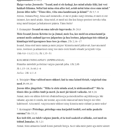
Haige vastas Jeesusele: "Isand, mul ei ole kedagi, kes mind aitaks tiiki, kui vesi
hakkab liikuma. Sellal kui mina olen alles teel, astub mõni teine sisse enne mind."
Jeesus ütles talle: "Tõuse üles, võta oma kanderaam ja kõnni!"
Jh 5,7–8
Jeesus, Jumala Poeg, Sina said inimeseks, et me ei peaks iialgi ütlema, et meil ei ole
inimest, kes meid aitaks. Sina tulid, et meid nii ihu kui hinge poolest terveks teha
ning meid kurjast ja hukatusest päästa. Tänu Sulle!
Issand on oma rahvale tugevuseks.
5. Esmaspäev
Ps 28,8
Meie Issand Jeesus Kristus ise ja Jumal, meie Isa, kes meid on armastanud ja
armust meile andnud igavese julgustuse ja hea lootuse, julgustagu teie südant ja
kinnitagu teid igasuguses heas teos ja sõnas.
2Ts 2,16–17
Issand, Sina oled meie ramm ja meie julgus! Kinnita meid jätkuvalt, kasvata meid
usus, lootuses ja armastuses ning too meis esile heade sõnade ja tegude vilja.
1Ms 9,8–11(12.13); Jh 1,35–51
KOLMEKUNINGAPÄEV (EPIPHANIAS)
Pimedus möödub ja tõeline valgus paistab juba.
1Jh 2,8b
Jh 1,15–18; Js 60,1–6
Jutlus: 2Kr 4,3–6
Sina valitsed mere uhkust; kui ta oma lained tõstab, vaigistad sina
6. Teisipäev
need.
Ps 89,10
Jeesus ütles jüngritele: "Miks te olete nõnda arad, te nõdrausulised?" Siis ta
tõusis üles ja sõitles tuult ja merd. Ja meri jäi täiesti vaikseks.
Mt 8,26
Jumal, meis on uhkus kõrvuti ebakindlusega ja enesekindlus arglikkusega. Me
tahame, aga me ei suuda, me usume, aga siiski mässavad meie hinges nii tihti
kahtlused. Aita meid, vaigista meie uhkust ning kinnita meie südant ja meie usku!
Pöörduge, pöörduge oma kurjadelt teedelt, sest miks peaksite
7. Kolmapäev
surema?
Hs 33,11
Kes teeb tõtt, see tuleb valguse juurde, et ta teod saaksid avalikuks, sest need on
tehtud Jumalas.
Jh 3,21
Jumal, Sinu armastus katab kinni pattude hulga. Sa ei taha meie patte aga mitte ainult