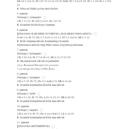
Srk 24:1-2,8-12; Ps 147:12-13,14-15,19-20ab; Ef 1:3-6,15-18; Jh 1:1-18 või 1:1-5,9-
14
R: Sõna sai lihaks ja elas meie keskel.
5. jaanuar
Jõuluaja 2. esmaspäev
1Jh 3:11-21; Ps 100:2,3,4,5; Jh 1:43-51
R: Issandale hõiska kogu ilmamaa.
6. jaanuar
╬ ISSANDA ILMUMISE SUURPÜHA (KOLMEKUNINGAPÄEV)
Js 60:1-6; Ps 72:1bc-2,7-8,10-11,12-13; Ef 3:2-3a.5-6; Mt 2:1-12
R: Kõik ilmamaa rahvad, kummardage Issandat.
Juubeliaasta ametlik lõpp Püha värava sulgemisega Roomas
7. jaanuar
Jõuluaja 2. kolmapäev
1Jh 3:22-4:6; Ps 2:7-8,10-11; Mt 4:12-17,23-25
R: Ma annan kõik rahvad su pärandiks.
või p. Raimund Penyafortist, preester
† isa Jāzeps Grišāns (1986, Riia)
8. jaanuar
Jõuluaja 2. neljapäev
1Jh 4:7-10; Ps 72:1bc-2,3-4(ab),7-8; Mk 6:34-44
R: Issandat kummardavad kõik maa rahvad.
9. jaanuar
Jõuluaja 2. reede
1Jh 4:11-18; Ps 72:1bc-2,10-11,12-13; Mk 6:45-52
R: Issandat kummardavad kõik maa rahvad.
10. jaanuar
Jõuluaja 2. laupäev
1Jh 4:19-5:4; Ps 72:1bc-2,14+15cd,17; Lk 4:14-22
R: Issandat kummardavad kõik maa rahvad.
11. jaanuar
╬ ISSANDA RISTIMISPÜHA