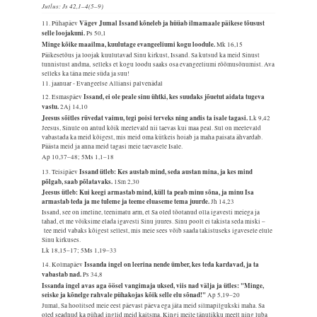
Jutlus: Js 42,1–4(5–9)
Vägev Jumal Issand kõneleb ja hüüab ilmamaale päikese tõusust
11. Pühapäev
selle loojakuni.
Ps 50,1
Minge kõike maailma, kuulutage evangeeliumi kogu loodule.
Mk 16,15
Päikesetõus ja loojak kuulutavad Sinu kirkust, Issand. Sa kutsud ka meid Sinust
tunnistust andma, selleks et kogu loodu saaks osa evangeeliumi rõõmusõnumist. Ava
selleks ka täna meie süda ja suu!
11. jaanuar - Evangeelse Alliansi palvenädal
Issand, ei ole peale sinu ühtki, kes suudaks jõuetut aidata tugeva
12. Esmaspäev
vastu.
2Aj 14,10
Jeesus sõitles rüvedat vaimu, tegi poisi terveks ning andis ta isale tagasi.
Lk 9,42
Jeesus, Sinule on antud kõik meelevald nii taevas kui maa peal. Sul on meelevald
vabastada ka meid kõigest, mis meid oma kütkeis hoiab ja maha paisata ähvardab.
Päästa meid ja anna meid tagasi meie taevasele Isale.
Ap 10,37–48; 5Ms 1,1–18
Issand ütleb: Kes austab mind, seda austan mina, ja kes mind
13. Teisipäev
põlgab, saab põlatavaks.
1Sm 2,30
Jeesus ütleb: Kui keegi armastab mind, küll ta peab minu sõna, ja minu Isa
armastab teda ja me tuleme ja teeme eluaseme tema juurde.
Jh 14,23
Issand, see on imeline, teenimatu arm, et Sa oled tõotanud olla igavesti meiega ja
tahad, et me võiksime elada igavesti Sinu juures. Sinu poolt ei takista seda miski –
tee meid vabaks kõigest sellest, mis meie sees võib saada takistuseks igavesele elule
Sinu kirkuses.
Lk 18,15–17; 5Ms 1,19–33
Issanda ingel on leerina nende ümber, kes teda kardavad, ja ta
14. Kolmapäev
vabastab nad.
Ps 34,8
Issanda ingel avas aga öösel vangimaja uksed, viis nad välja ja ütles: "Minge,
seiske ja kõnelge rahvale pühakojas kõik selle elu sõnad!"
Ap 5,19–20
Jumal, Sa hoolitsed meie eest päevast päeva ega jäta meid silmapilgukski maha. Sa
oled seadnud ka pühad inglid meid kaitsma. Kingi meile tänulikku meelt ning luba