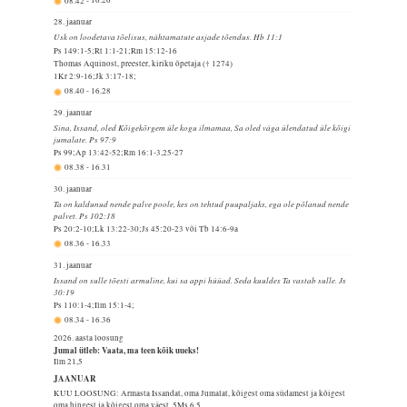
08.42
-
16.26
28. jaanuar
Usk on loodetava tõelisus, nähtamatute asjade tõendus. Hb 11:1
Ps 149:1-5;Rt 1:1-21;Rm 15:12-16
Thomas Aquinost, preester, kiriku õpetaja († 1274)
1Kr 2:9-16;Jk 3:17-18;
08.40
-
16.28
29. jaanuar
Sina, Issand, oled Kõigekõrgem üle kogu ilmamaa, Sa oled väga ülendatud üle kõigi
jumalate. Ps 97:9
Ps 99;Ap 13:42-52;Rm 16:1-3,25-27
08.38
-
16.31
30. jaanuar
Ta on kaldunud nende palve poole, kes on tehtud puupaljaks, ega ole põlanud nende
palvet. Ps 102:18
Ps 20:2-10;Lk 13:22-30;Js 45:20-23 või Tb 14:6-9a
08.36
-
16.33
31. jaanuar
Issand on sulle tõesti armuline, kui sa appi hüüad. Seda kuuldes Ta vastab sulle. Js
30:19
Ps 110:1-4;Ilm 15:1-4;
08.34
-
16.36
2026. aasta loosung
Jumal ütleb: Vaata, ma teen kõik uueks!
Ilm 21,5
JAANUAR
KUU LOOSUNG: Armasta Issandat, oma Jumalat, kõigest oma südamest ja kõigest
oma hingest ja kõigest oma väest.
5Ms 6,5