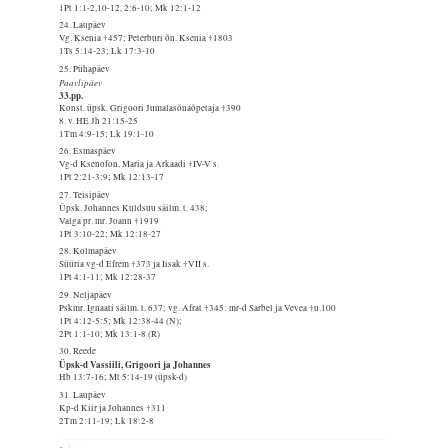
1Pt 1:1-2,10-12, 2:6-10; Mk 12:1-12
24. Laupäev
Vg. Ksenia †457; Peterburi õn. Ksenia †1803
1Ts 5:14-23; Lk 17:3-10
25. Pühapäev
Paavlipäev
33.pp.
Konst. üpsk. Grigoori Jumalasõnaõpetaja †390
8. v. HE Jh 21:15-25
1Tm 4:9-15; Lk 19:1-10
26. Esmaspäev
Vg-d Ksenofon, Maria ja Arkaadi †IV-V s.
1Pt 2:21-3:9; Mk 12:13-17
27. Teisipäev
Üpsk. Johannes Kuldsuu säilm. t. 438;
Valga pr. mr. Joann †1919
1Pt 3:10-22; Mk 12:18-27
28. Kolmapäev
Süüria vg-d Efrem †373 ja Iisak †VII s.
1Pt 4:1-11; Mk 12:28-37
29. Neljapäev
Pskmr. Ignaati säilm. t. 637; vg. Afrat †345: mr-d Sarbel ja Vevea †u.100
1Pt 4:12-5:5; Mk 12:38-44 (N);
2Pt 1:1-10; Mk 13:1-8 (R)
30. Reede
Üpsk-d Vassiili, Grigoori ja Johannes
Hb 13:7-16; Mt 5:14-19 (üpsk-d)
31. Laupäev
Kp-d Kiir ja Johannes †311
2Tm 2:11-19; Lk 18:2-8