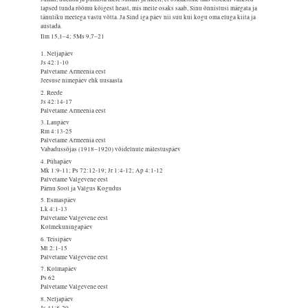
lapsed tunda rõõmu kõigest heast, mis meile osaks saab, Sinu õnnistusi märgata ja
tänuliku meelega vastu võtta. Ja Sind iga päev nii suu kui kogu oma eluga kiita ja
austada.
Ilm 15,1–4; 5Ms 9,7–21
1. Neljapäev
Js 42:1-10
Palvetame Armeenia eest
Jeesuse nimepäev ehk uusaasta
2. Reede
Js 42:14-17
Palvetame Armeenia eest
3. Laupäev
Rm 4:13-25
Palvetame Armeenia eest
Vabadussõjas (1918–1920) võidelnute mälestuspäev
4. Pühapäev
Mk 1:9-11; Ps 72:12-19; Jr 1:4-12; Ap 4:1-12
Palvetame Valgevene eest
Pärnu Sool ja Valgus Kogudus
5. Esmaspäev
Lk 4:1-13
Palvetame Valgevene eest
Kolmekuningapäev
6. Teisipäev
Mt 2:1-15
Palvetame Valgevene eest
7. Kolmapäev
Ps 62
Palvetame Valgevene eest
8. Neljapäev
Js 41:8-20