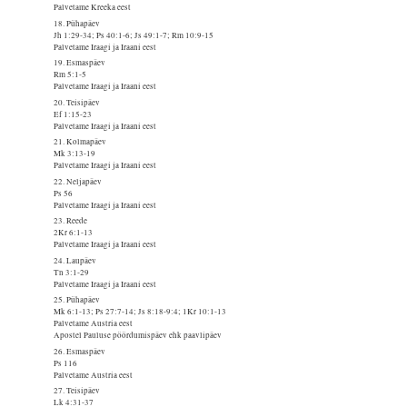
Palvetame Kreeka eest
18. Pühapäev
Jh 1:29-34; Ps 40:1-6; Js 49:1-7; Rm 10:9-15
Palvetame Iraagi ja Iraani eest
19. Esmaspäev
Rm 5:1-5
Palvetame Iraagi ja Iraani eest
20. Teisipäev
Ef 1:15-23
Palvetame Iraagi ja Iraani eest
21. Kolmapäev
Mk 3:13-19
Palvetame Iraagi ja Iraani eest
22. Neljapäev
Ps 56
Palvetame Iraagi ja Iraani eest
23. Reede
2Kr 6:1-13
Palvetame Iraagi ja Iraani eest
24. Laupäev
Tn 3:1-29
Palvetame Iraagi ja Iraani eest
25. Pühapäev
Mk 6:1-13; Ps 27:7-14; Js 8:18-9:4; 1Kr 10:1-13
Palvetame Austria eest
Apostel Pauluse pöördumispäev ehk paavlipäev
26. Esmaspäev
Ps 116
Palvetame Austria eest
27. Teisipäev
Lk 4:31-37