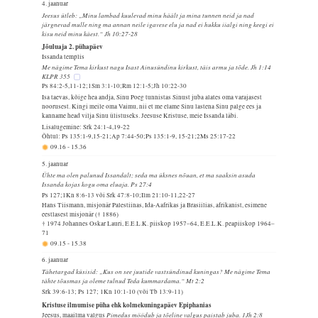
4. jaanuar
Jeesus ütleb: „Minu lambad kuulevad minu häält ja mina tunnen neid ja nad
järgnevad mulle ning ma annan neile igavese elu ja nad ei hukku iialgi ning keegi ei
kisu neid minu käest.“ Jh 10:27-28
Jõuluaja 2. pühapäev
Issanda templis
Me nägime Tema kirkust nagu Isast Ainusündinu kirkust, täis armu ja tõde. Jh 1:14
KLPR 355
Ps 84:2-5,11-12;1Sm 3:1-10;Rm 12:1-5;Jh 10:22-30
Isa taevas, kõige hea andja, Sinu Poeg tunnistas Sinust juba alates oma varajasest
noorusest. Kingi meile oma Vaimu, nii et me elame Sinu lastena Sinu palge ees ja
kanname head vilja Sinu ülistuseks. Jeesuse Kristuse, meie Issanda läbi.
Lisalugemine: Srk 24:1-4,19-22
Õhtul: Ps 135:1-9,15-21;Ap 7:44-50;Ps 135:1-9, 15-21;2Ms 25:17-22
09.16
-
15.36
5. jaanuar
Ühte ma olen palunud Issandalt; seda ma üksnes nõuan, et ma saaksin asuda
Issanda kojas kogu oma eluaja. Ps 27:4
Ps 127;1Kn 8:6-13 või Srk 47:8-10;Ilm 21:10-11,22-27
Hans Tiismann, misjonär Palestiinas, Ida-Aafrikas ja Brasiilias, afrikanist, esimene
eestlasest misjonär († 1886)
† 1974 Johannes Oskar Lauri, E.E.L.K. piiskop 1957–64, E.E.L.K. peapiiskop 1964–
71
09.15
-
15.38
6. jaanuar
Tähetargad küsisid: „Kus on see juutide vastsündinud kuningas? Me nägime Tema
tähte tõusmas ja oleme tulnud Teda kummardama.“ Mt 2:2
Srk 39:6-13; Ps 127; 1Kn 10:1-10 (või Tb 13:9-11)
Kristuse ilmumise püha ehk kolmekuningapäev Epiphanias
Pimedus möödub ja tõeline valgus paistab juba. 1Jh 2:8
Jeesus, maailma valgus