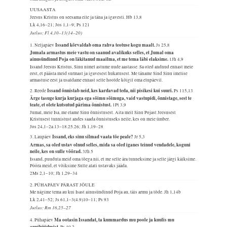
UUSAASTA
Jeesus Kristus on seesama eile ja täna ja igavesti.
Hb 13,8
Lk 4,16–21; Jos 1,1–9; Ps 121
Jutlus: Fl 4,10–13(14–20)
Issand kõrvaldab oma rahva teotuse kogu maalt.
1. Neljapäev
Js 25,8
Jumala armastus meie vastu on saanud avalikuks selles, et Jumal oma
ainusündinud Poja on läkitanud maailma, et me tema läbi elaksime.
1Jh 4,9
Issand Jeesus Kristus, Sinu nimel astume uude aastasse. Sa oled andnud ennast meie
eest, et päästa meid surmast ja igavesest hukatusest. Me täname Sind Sinu imelise
armastuse eest ja usaldame ennast selle hoolde kõigil oma elupäevil.
Issand õnnistab neid, kes kardavad teda, nii pisikesi kui suuri.
2. Reede
Ps 115,13
Ärge tasuge kurja kurjaga ega sõimu sõimuga, vaid vastupidi, õnnistage, sest te
teate, et olete kutsutud pärima õnnistust.
1Pt 3,9
Jumal, meie Isa, me elame Sinu õnnistusest. Aita meil Sinu Pojast Jeesusest
Kristusest tunnistust andes saada õnnistuseks neile, kes on meie ümber.
Jos 24,1–2a.13–18.25.26; Jh 1,19–28
Issand, eks sinu silmad vaata tõe peale?
3. Laupäev
Jr 5,3
Armas, sa oled ustav olnud selles, mida sa oled iganes teinud vendadele, koguni
neile, kes on sulle võõrad.
3Jh 5
Issand, puuduta meid oma tõega nii, et me selle ära tunneksime ja selle järgi käiksime.
Pööra meid, et võiksime Sulle alati ustavaks jääda.
2Ms 2,1–10; Jh 1,29–34
2. PÜHAPÄEV PÄRAST JÕULE
Me nägime tema au kui Isast ainusündinud Poja au, täis armu ja tõde.
Jh 1,14b
Lk 2,41–52; Js 61,1–3(4.9)10–11; Ps 93
Jutlus: Rm 16,25–27
Ma ootasin Issandat, ta kummardus mu poole ja kuulis mu
4. Pühapäev
appihüüdmist.
Ps 40,2