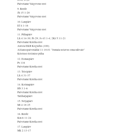
Palvetame Valgevene eest
9. Reede
Jh 15:1-20
Palvetame Valgevene eest
10. Laupäev
Ef 4:1-16
Palvetame Valgevene eest
11. Pühapäev
Lk 4:14-30; Ps 29; Js 43:1-4; 2Kr 5:11-21
Palvetame Kreeka eest
Antsla EKB Kogudus (100)
Alliansspalvenädal 11-18.01 "Jumala ustavus oma rahvale"
Kristuse ristimise püha
12. Esmaspäev
Ps 116
Palvetame Kreeka eest
13. Teisipäev
Lk 4:31-37
Palvetame Kreeka eest
14. Kolmapäev
Hb 3:1-6
Palvetame Kreeka eest
Taliharjapäev
15. Neljapäev
Mt 4:18-25
Palvetame Kreeka eest
16. Reede
Km 6:11-24
Palvetame Kreeka eest
17. Laupäev
Mk 2:13-17