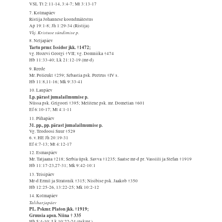
VSL Tt 2:11-14, 3:4-7; Mt 3:13-17
7. Kolmapäev
Ristija Johannese koondmälestus
Ap 19:1-8; Jh 1:29-34 (Ristija)
Vkj. Kristuse sündimise p.
8. Neljapäev
Tartu prmr. Issidor jkk. †1472;
vg. Hozevi Georgi †VII; vg. Domniika †474
Hb 11:33-40; Lk 21:12-19 (mr-d)
9. Reede
Mr. Polieukt †259; Sebastia psk. Peetrus †IV s.
Hb 11:8,11-16; Mk 9:33-41
10. Laupäev
Lp. pärast jumalailmumise p.
Nüssa psk. Grigoori †395; Melitene psk. mr. Dometian †601
Ef 6:10-17; Mt 4:1-11
11. Pühapäev
31. pp., pp. pärast jumalailmumise p.
Vg. Teodoosi Suur †529
6. v. HE Jh 20:19-31
Ef 4:7-13; Mt 4:12-17
12. Esmaspäev
Mr. Tatjaana †218; Serbia üpsk. Savva †1235; Saatse mr-d pr. Vassiili ja Stefan †1919
Hb 11:17-23,27-31; Mk 9:42-10:1
13. Teisipäev
Mr-d Ermil ja Stratonik †315; Nisibise psk. Jaakob †350
Hb 12:25-26, 13:22-25; Mk 10:2-12
14. Kolmapäev
Taliharjapäev
PL. Pskmr. Platon jkk. †1919;
Gruusia apsn. Niina † 335
Hb 5:4-10; Lk 10:22-24 (pskmr.)