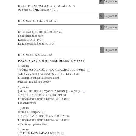
K
28. jaanuar
Ps 27:7-14; 1Ms 49:1-2, 8-13, 21-26; Lk 1:67-79
Odd Hagen, ÜMK piiskop, † 1970
N
29. jaanuar
Ps 15; 5Ms 16:18-20; 1Pt 3:8-12
R
30. jaanuar
Ps 15; 5Ms 24:17-25:4; 1Tm 5:17-25
Eesti kirjanduse päev
Kärsa kogudus, 1991
Kunda Betaania kogudus, 1994
L
31. jaanuar
Ps 15; Mi 3:1-4; Jh 13:31-35
ISSANDA AASTA 2026 - ANNO DOMINI MMXXVI
1. jaanuar
╬ PÜHA JUMALASÜNNITAJA MAARJA SUURPÜHA
4Ms 6:22-27; Ps 67:2-3,5,6+8; Gl 4:4-7; Lk 2:16-21
R: Armuline Jumal õnnistagu meid.
Ülemaailmne rahupalvepäev
2. jaanuar
p-d Basilius Suur ja Gregorius, Nazianzi, piiskopid ja
1Jh 2:22-28; Ps 98:1,2-3,3-4; Jh 1:19-28
R: Ilmamaa on näinud oma Päästjat, Kristust.
Kiriku doktorid
3. jaanuar
Jõuluaja 1. laupäev
1Jh 2:29-3:6; Ps 98:1,3cd-4,5-6; Jh 1:29-34
R: Ilmamaa on näinud oma Päästjat, Kristust.
või v Jeesuse pühim Nimi
4. jaanuar
╬ 2. PÜHAPÄEV PÄRAST JÕULE