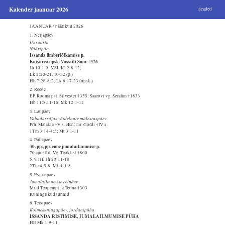
Kalender jaanuar 2026
Seaded
JAANUAR / näärikuu 2026
1. Neljapäev
Uusaasta
Nääripäev
Issanda ümberlõikamise p.
Kaisarea üpsk. Vassiili Suur †376
Jh 10:1-9; VSL Kl 2:8-12;
Lk 2:20-21, 40-52 (p.)
Hb 7:26-8:2; Lk 6:17-23 (üpsk.)
2. Reede
EP. Rooma pst. Silvester †335; Saarovi vg. Serafim †1833
Hb 11:8,11-16; Mk 12:1-12
3. Laupäev
Vabadussõjas võidelnute mälestuspäev
Prh. Malakia †V s. eKr.; mr. Gordi †IV s.
1Tm 3:14-4:5; Mt 3:1-11
4. Pühapäev
30. pp., pp. enne jumalailmumise p.
70 apostlit. Vg. Teoktist †800
5. v. HE Jh 20:11-18
2Tm 4:5-8; Mk 1:1-8
5. Esmaspäev
Jumalailmumise eelpäev
Mr-d Teopempt ja Teona †303
Kuninglikud tunnid
6. Teisipäev
Kolmekuningapäev, jordanipüha
ISSANDA RISTIMISE, JUMALAILMUMISE PÜHA
HE Mk 1:9-11