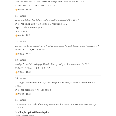
Nõudke Issandat ja Tema võimsust, otsige alati Tema palet! Ps 105:4
Ps 107:1-3,10-22;2Ts 2:13-17;2Pt 1:2-4
08.56
-
16.09
21. jaanuar
Januneja tulgu! Kes tahab, võtku eluvett ilma tasuta! Ilm 22:17
Ps 149:1-5;Ilm 21:5-7;Mt 13:53-56 või Srk 24:17-21
Agnes, märter Roomas († 304)
Ilm 7:13-17;
08.54
-
16.11
22. jaanuar
Me nägime Tema kirkust nagu Isast Ainusündinu kirkust, täis armu ja tõde. Jh 1:14
Ps 99;Jh 7:1-13;Mt 26:26-29
08.52
-
16.14
23. jaanuar
Laulge Issandale, mängige Temale, kõnelge kõigist Tema imedest! Ps 105:2
Ps 20:2-10;Lk 6:1-11;Jh 19:25-27
08.50
-
16.16
24. jaanuar
Kiidelge Tema pühast nimest, rõõmutsegu nende süda, kes otsivad Issandat. Ps
105:3
Ps 110:1-4;1Jh 1:1-4 või Srk 45:1-5;
08.48
-
16.18
25. jaanuar
„Me oleme Teda ise kuulnud ning teame nüüd, et Tema on tõesti maailma Päästja.“
Jh 4:42
3. pühapäev pärast ilmumispüha
Jeesus äratab usule