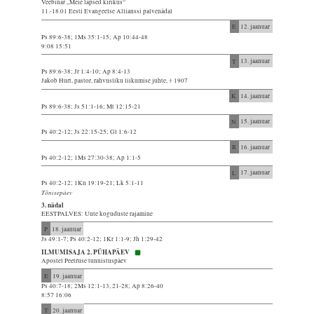
Veebinar „Meie lapsed kirikus“
11.-18.01 Eesti Evangeelse Allianssi palvenädal
E
12. jaanuar
Ps 89:6-38; 1Ms 35:1-15; Ap 10:44-48
9:08 15:51
T
13. jaanuar
Ps 89:6-38; Jr 1:4-10; Ap 8:4-13
Jakob Hurt, pastor, rahvusliku liikumise juhte, † 1907
K
14. jaanuar
Ps 89:6-38; Js 51:1-16; Mt 12:15-21
N
15. jaanuar
Ps 40:2-12; Js 22:15-25; Gl 1:6-12
R
16. jaanuar
Ps 40:2-12; 1Ms 27:30-38; Ap 1:1-5
L
17. jaanuar
Ps 40:2-12; 1Kn 19:19-21; Lk 5:1-11
Tõnisepäev
3. nädal
EESTPALVES: Uute koguduste rajamine
P
18. jaanuar
Js 49:1-7; Ps 40:2-12; 1Kr 1:1-9; Jh 1:29-42
ILMUMISAJA 2. PÜHAPÄEV
Apostel Peetruse tunnistuspäev
E
19. jaanuar
Ps 40:7-18; 2Ms 12:1-13, 21-28; Ap 8:26-40
8:57 16:06
T
20. jaanuar