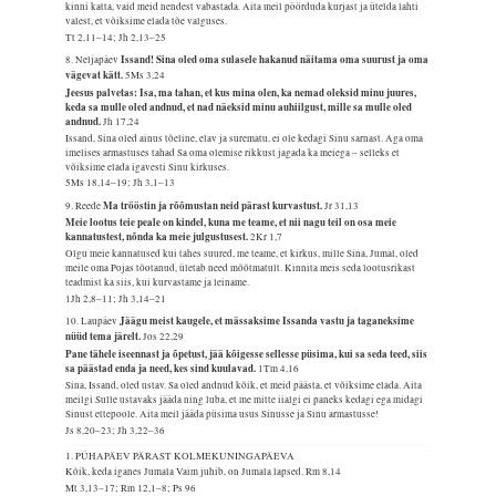
kinni katta, vaid meid nendest vabastada. Aita meil pöörduda kurjast ja ütelda lahti
valest, et võiksime elada tõe valguses.
Tt 2,11–14; Jh 2,13–25
Issand! Sina oled oma sulasele hakanud näitama oma suurust ja oma
8. Neljapäev
vägevat kätt.
5Ms 3,24
Jeesus palvetas: Isa, ma tahan, et kus mina olen, ka nemad oleksid minu juures,
keda sa mulle oled andnud, et nad näeksid minu auhiilgust, mille sa mulle oled
andnud.
Jh 17,24
Issand, Sina oled ainus tõeline, elav ja surematu, ei ole kedagi Sinu sarnast. Aga oma
imelises armastuses tahad Sa oma olemise rikkust jagada ka meiega – selleks et
võiksime elada igavesti Sinu kirkuses.
5Ms 18,14–19; Jh 3,1–13
Ma trööstin ja rõõmustan neid pärast kurvastust.
9. Reede
Jr 31,13
Meie lootus teie peale on kindel, kuna me teame, et nii nagu teil on osa meie
kannatustest, nõnda ka meie julgustusest.
2Kr 1,7
Olgu meie kannatused kui tahes suured, me teame, et kirkus, mille Sina, Jumal, oled
meile oma Pojas tõotanud, ületab need mõõtmatult. Kinnita meis seda lootusrikast
teadmist ka siis, kui kurvastame ja leiname.
1Jh 2,8–11; Jh 3,14–21
Jäägu meist kaugele, et mässaksime Issanda vastu ja taganeksime
10. Laupäev
nüüd tema järelt.
Jos 22,29
Pane tähele iseennast ja õpetust, jää kõigesse sellesse püsima, kui sa seda teed, siis
sa päästad enda ja need, kes sind kuulavad.
1Tm 4,16
Sina, Issand, oled ustav. Sa oled andnud kõik, et meid päästa, et võiksime elada. Aita
meilgi Sulle ustavaks jääda ning luba, et me mitte iialgi ei paneks kedagi ega midagi
Sinust ettepoole. Aita meil jääda püsima usus Sinusse ja Sinu armastusse!
Js 8,20–23; Jh 3,22–36
1. PÜHAPÄEV PÄRAST KOLMEKUNINGAPÄEVA
Kõik, keda iganes Jumala Vaim juhib, on Jumala lapsed.
Rm 8,14
Mt 3,13–17; Rm 12,1–8; Ps 96