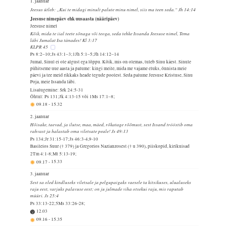
1. jaanuar
Jeesus ütleb: „Kui te midagi minult palute minu nimel, siis ma teen seda.“ Jh 14:14
Jeesuse nimepäev ehk uusaasta (nääripäev)
Jeesuse nimel
Kõik, mida te iial teete sõnaga või teoga, seda tehke Issanda Jeesuse nimel, Tema
läbi Jumalat Isa tänades! Kl 3:17
KLPR 45
Ps 8:2–10;Js 43:1–3;1Jh 5:1–5;Jh 14:12–14
Jumal, Sinul ei ole algust ega lõppu. Kõik, mis on olemas, tuleb Sinu käest. Sinule
pühitseme uue aasta ja palume: kingi meile, mida me vajame eluks, õnnista meie
päevi ja tee meid rikkaks heade tegude poolest. Seda palume Jeesuse Kristuse, Sinu
Poja, meie Issanda läbi.
Lisalugemine: Srk 24:5-31
Õhtul: Ps 131;Jk 4:13-15 või 1Ms 17:1–8;
09.18
-
15.32
2. jaanuar
Hõisake, taevad, ja ilutse, maa, mäed, rõkatage rõõmust, sest Issand trööstib oma
rahvast ja halastab oma viletsate peale! Js 49:13
Ps 134;Jr 31:15-17;Js 46:3-4,9-10
Basileios Suur († 379) ja Gregorios Nazianzosest († u 390), piiskopid, kirikuisad
2Tm 4:1-8;Mt 5:13-19;
09.17
-
15.33
3. jaanuar
Sest sa oled kindluseks viletsale ja pelgupaigaks vaesele ta kitsikuses, ulualuseks
raju eest, varjuks palavuse eest; on ju julmade viha otsekui raju, mis raputab
müüri. Js 25:4
Ps 33:13-22;5Ms 33:26-28;
12.03
09.16
-
15.35