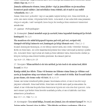
silmis õige on.
Jr 27,5
Jumala nähtamatu olemus, tema jäädav vägi ja jumalikkus on ju maailma
loomisest peale nähtav, kui mõeldakse tema tehtule, nii et nad ei saa endid
vabandada.
Rm 1,20
Jumal, Sinu loov ja hoidev vägi ei saa jääda varjule kellegi eest. Sina oled kõik, ja
selle, mis meie oleme, võlgneme kõik Sulle. Aita meid, et me seda tõde oma jumalatu
eluga ei salgaks, vaid vastupidi, koos kogu Su looduga Sinu suurusest tunnistust
annaksime.
25. jaanuar - Piiblipühapäev
Jumal muudab aegu ja aastaid, tema tagandab kuningaid ja tõstab
26. Esmaspäev
kuningaid.
Tn 2,21
Ma manitsen siis nüüd kõigepealt tegema palveid, palvusi, eestpalveid,
tänupalveid kõigi inimeste eest, kuningate ja kõigi ülemate eest.
1Tm 2,1–2
Issand, kuningate Kuningas, ei ole ühtegi meelevalda, mis oleks võrreldav Sinuga.
Kõik on Sinu käes, nii selle maailma kulgemine kui tema valitsejad ja meiegi igaühe
elu. Aita meil Sinu vägeva käe all elada ja Sinu tahtmist täita, õnnistuseks endale ja
kõigile, kellega oma eluteel kokku puutume. Ka tänasel päeval.
Ap 16,9–15; 5Ms 6,10–25
Minu mõtted ei ole teie mõtted, ja teie teed ei ole minu teed, ütleb
27. Teisipäev
Issand.
Js 55,8
Kuulge nüüd, kes ütlete: Täna või homme me läheme sinna linna ja viibime seal
aasta ja kaupleme ning saavutame kasu! – selle asemel et öelda: Kui Issand tahab
ja me elame, siis teeme seda või teist.
Jk 4,13.15
Jumal, me teeme teinekord pikki plaane, hoolimata sellest, et me ei tea ette isegi
järgmist sekundit. Sina tead kõike, Sinu käes on kõik meie ajad ja oma armus Sa
tahad, et me võiksime kogeda Sinu õnnistavat ligiolu nii siin elus kui igavesti. Aita
meil ennast igal hetkel Sinu hoolde usaldada ja luba, et me ei kahtleks iial Sinu
armastuses ja headuses.
Rm 15,7–13; 5Ms 7,1–11
Ära mind hülga, Issand, mu Jumal, ära ole minust kaugel!
28. Kolmapäev
Ps 38,22
Jairus palus Jeesust väga ja ütles: "Mu tütreke on hinge vaakumas. Oh et sa