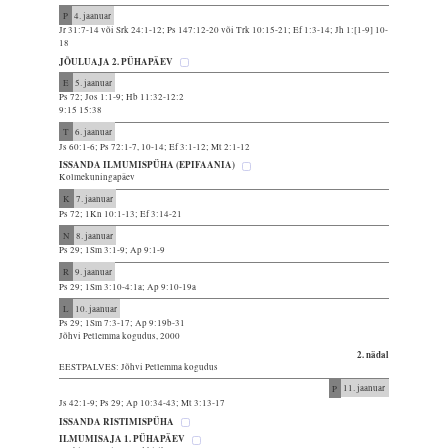
P
4. jaanuar
Jr 31:7-14 või Srk 24:1-12; Ps 147:12-20 või Trk 10:15-21; Ef 1:3-14; Jh 1:[1-9] 10-
18
JÕULUAJA 2. PÜHAPÄEV
E
5. jaanuar
Ps 72; Jos 1:1-9; Hb 11:32-12:2
9:15 15:38
T
6. jaanuar
Js 60:1-6; Ps 72:1-7, 10-14; Ef 3:1-12; Mt 2:1-12
ISSANDA ILMUMISPÜHA (EPIFAANIA)
Kolmekuningapäev
K
7. jaanuar
Ps 72; 1Kn 10:1-13; Ef 3:14-21
N
8. jaanuar
Ps 29; 1Sm 3:1-9; Ap 9:1-9
R
9. jaanuar
Ps 29; 1Sm 3:10-4:1a; Ap 9:10-19a
L
10. jaanuar
Ps 29; 1Sm 7:3-17; Ap 9:19b-31
Jõhvi Petlemma kogudus, 2000
2. nädal
EESTPALVES: Jõhvi Petlemma kogudus
P
11. jaanuar
Js 42:1-9; Ps 29; Ap 10:34-43; Mt 3:13-17
ISSANDA RISTIMISPÜHA
ILMUMISAJA 1. PÜHAPÄEV