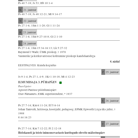
Ps 40:7-18; Js 53; Hb 10:1-4
K
21. jaanuar
Ps 40:7-18; Js 48:12-21; Mt 9:14-17
N
22. jaanuar
Ps 27:1-6; 1Sm 1:1-20; Gl 1:11-24
R
23. jaanuar
Ps 27:1-6; 1Sm 9:27-10:8; Gl 2:1-10
L
24. jaanuar
Ps 27:1-6; 1Sm 15:34-16:13; Lk 5:27-32
Raymond J Wade, ÜMK piiskop, † 1970
Vaimulike ja kirikuvalitsuse kohtumine piiskopi kandidaatidega
4. nädal
EESTPALVES: Kunda kogudus
P
25. jaanuar
Js 9:1-4; Ps 27:1, 4-9; 1Kr 1:10-18; Mt 4:12-23
ILMUMISAJA 3. PÜHAPÄEV
Paavlipäev
Apostel Pauluse pöördumispäev
Olav Pärnamets, EMK superintendent, * 1937
E
26. jaanuar
Ps 27:7-14; Km 6:11-24; Ef 5:6-14
Johan Tamverk, helilooja, koorijuht, pedagoog, EPMK Epworth Liiga üks juhte, †
1988
8:44 16:23
T
27. jaanuar
Ps 27:7-14; Km 7:12-22; Fl 2:12-18
Holokausti ja teiste inimsusevastaste kuritegude ohvrite mälestuspäev