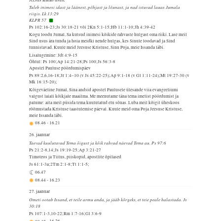
Tuleb inimesi idast ja läänest, põhjast ja lõunast, ja nad istuvad lauas Jumala
riigis. Lk 13:29
KLPR 57
Ps 102:16-23;Js 30:18-21 või 2Kn 5:1-15;Hb 11:1-10;Jh 4:39-42
Kogu loodu Jumal, Sa kutsud inimesi kõikide rahvaste hulgast oma riiki. Lase meil
Sind usus ära tunda ja hoia meidki nende hulgas, kes Sinule loodavad ja Sind
tunnistavad. Kuule meid Jeesuse Kristuse, Sinu Poja, meie Issanda läbi.
Lisalugemine: Jdt 4:9-15
Õhtul: Ps 100;Ap 14:21-28;Ps 100;Js 56:3-8
Apostel Pauluse pöördumispäev
Ps 89:2,6,16-18;Jr 1:4–10 (v Js 45:22-25);Ap 9:1-18 (v Gl 1:11-24);Mt 19:27-30 (v
Mk 16:15-20);
Kõigeväeline Jumal, Sina andsid apostel Paulusele ülesande viia evangeeliumi
valgust laiali kõikjale maailma. Me meenutame täna tema imelist pöördumist ja
palume: aita meil püsida tema kuulutatud elu sõnas. Luba meil kõigil üheskoos
rõõmustada Kristuse taastulemise päeval. Kuule meid oma Poja Jeesuse Kristuse,
meie Issanda läbi.
08.46
-
16.21
26. jaanuar
Taevad kuulutavad Tema õigust ja kõik rahvad näevad Tema au. Ps 97:6
Ps 21:2-8,14;Js 19:19-25;Ap 3:21-27
Timoteos ja Tiitus, piiskopid, apostlite õpilased
Js 61:1-3a;2Tm 2:1-8;Tt 1:1-5;
06.47
08.44
-
16.23
27. jaanuar
Ometi ootab Issand, et teile armu anda, ja jääb kõrgeks, et teie peale halastada. Js
30:18
Ps 107:1-3,10-22;Rm 1:7-16;Gl 3:6-9