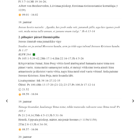
Fl 3:7-14;Mt 19:16-26;
Albert von Buxhoeveden, Liivimaa piiskop, Eestimaa ristiusustamise korraldaja (†
1229)
09.01
-
16.02
18. jaanuar
Jeesus kostis naisele: „Igaüks, kes joob seda vett, januneb jälle, aga kes iganes joob
vett, mida mina talle annan, ei janune enam iialgi.“ Jh 4:13-14
2. pühapäev pärast ilmumispüha
Jeesus ilmutab oma jumalikku väge
Seadus on ju antud Moosese kaudu, arm ja tõde aga tulnud Jeesuse Kristuse kaudu.
Jh 1:17
KLPR 264
Ps 105:1-5,39-42;2Ms 17:1-6;Ilm 22:16-17;Jh 4:5-26
Kõigeväeline Jumal, Sinu Poeg võttis kord äratõugatud Samaaria naise tema usu
pärast vastu. Anna meile samasugust usku, et meiegi võiksime loota ainult Sinu
armastusele ja üksteist vastu võtta, nagu Sina meid oled vastu võtnud. Seda palume
Jeesuse Kristuse, Sinu Poja, meie Issanda läbi.
Lisalugemine: Srk 39:16-27,32-35
Õhtul: Ps 100;4Ms 13:17-20 (21-22) 23-27;Ps 100;Jr 17:12-14
21.52
08.59
-
16.04
19. jaanuar
Tänage Issandat, kuulutage Tema nime, tehke teatavaks rahvaste seas Tema teod! Ps
105:1
Ps 21:2-8,14;5Ms 4:5-13;Jh 5:31-36
Henrik, Uppsala piiskop, märter, misjonär Soomes († 1156/1158)
2Tm 2:8-13;Jh 4:34-38;
08.57
-
16.06
20. jaanuar