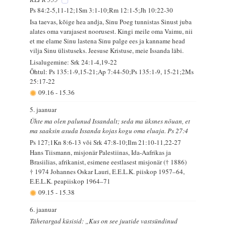
Ps 84:2-5,11-12;1Sm 3:1-10;Rm 12:1-5;Jh 10:22-30
Isa taevas, kõige hea andja, Sinu Poeg tunnistas Sinust juba
alates oma varajasest noorusest. Kingi meile oma Vaimu, nii
et me elame Sinu lastena Sinu palge ees ja kanname head
vilja Sinu ülistuseks. Jeesuse Kristuse, meie Issanda läbi.
Lisalugemine: Srk 24:1-4,19-22
Õhtul: Ps 135:1-9,15-21;Ap 7:44-50;Ps 135:1-9, 15-21;2Ms
25:17-22
09.16
-
15.36
5. jaanuar
Ühte ma olen palunud Issandalt; seda ma üksnes nõuan, et
ma saaksin asuda Issanda kojas kogu oma eluaja. Ps 27:4
Ps 127;1Kn 8:6-13 või Srk 47:8-10;Ilm 21:10-11,22-27
Hans Tiismann, misjonär Palestiinas, Ida-Aafrikas ja
Brasiilias, afrikanist, esimene eestlasest misjonär († 1886)
† 1974 Johannes Oskar Lauri, E.E.L.K. piiskop 1957–64,
E.E.L.K. peapiiskop 1964–71
09.15
-
15.38
6. jaanuar
Tähetargad küsisid: „Kus on see juutide vastsündinud