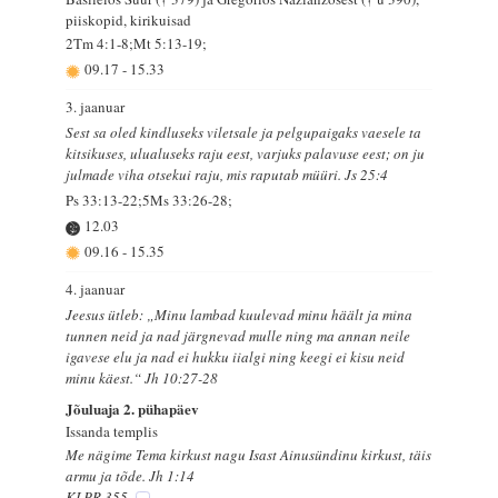
piiskopid, kirikuisad
2Tm 4:1-8;Mt 5:13-19;
09.17
-
15.33
3. jaanuar
Sest sa oled kindluseks viletsale ja pelgupaigaks vaesele ta
kitsikuses, ulualuseks raju eest, varjuks palavuse eest; on ju
julmade viha otsekui raju, mis raputab müüri. Js 25:4
Ps 33:13-22;5Ms 33:26-28;
12.03
09.16
-
15.35
4. jaanuar
Jeesus ütleb: „Minu lambad kuulevad minu häält ja mina
tunnen neid ja nad järgnevad mulle ning ma annan neile
igavese elu ja nad ei hukku iialgi ning keegi ei kisu neid
minu käest.“ Jh 10:27-28
Jõuluaja 2. pühapäev
Issanda templis
Me nägime Tema kirkust nagu Isast Ainusündinu kirkust, täis
armu ja tõde. Jh 1:14
KLPR 355