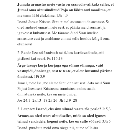
Jumala armastus meie vastu on saanud avalikuks selles, et
Jumal oma ainusündinud Poja on läkitanud maailma, et
me tema läbi elaksime.
1Jh 4,9
Issand Jeesus Kristus, Sinu nimel astume uude aastasse. Sa
oled andnud ennast meie eest, et päästa meid surmast ja
igavesest hukatusest. Me täname Sind Sinu imelise
armastuse eest ja usaldame ennast selle hoolde kõigil oma
elupäevil.
Issand õnnistab neid, kes kardavad teda, nii
2. Reede
pisikesi kui suuri.
Ps 115,13
Ärge tasuge kurja kurjaga ega sõimu sõimuga, vaid
vastupidi, õnnistage, sest te teate, et olete kutsutud pärima
õnnistust.
1Pt 3,9
Jumal, meie Isa, me elame Sinu õnnistusest. Aita meil Sinu
Pojast Jeesusest Kristusest tunnistust andes saada
õnnistuseks neile, kes on meie ümber.
Jos 24,1–2a.13–18.25.26; Jh 1,19–28
Issand, eks sinu silmad vaata tõe peale?
3. Laupäev
Jr 5,3
Armas, sa oled ustav olnud selles, mida sa oled iganes
teinud vendadele, koguni neile, kes on sulle võõrad.
3Jh 5
Issand, puuduta meid oma tõega nii, et me selle ära