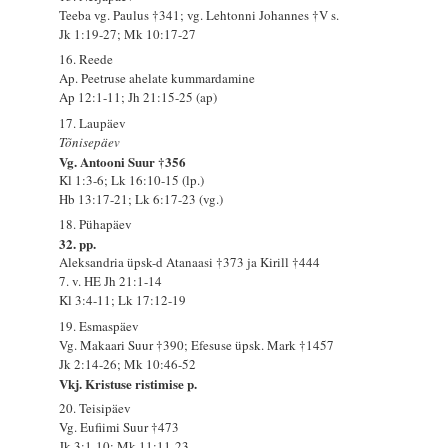
Teeba vg. Paulus †341; vg. Lehtonni Johannes †V s.
Jk 1:19-27; Mk 10:17-27
16. Reede
Ap. Peetruse ahelate kummardamine
Ap 12:1-11; Jh 21:15-25 (ap)
17. Laupäev
Tõnisepäev
Vg. Antooni Suur †356
Kl 1:3-6; Lk 16:10-15 (lp.)
Hb 13:17-21; Lk 6:17-23 (vg.)
18. Pühapäev
32. pp.
Aleksandria üpsk-d Atanaasi †373 ja Kirill †444
7. v. HE Jh 21:1-14
Kl 3:4-11; Lk 17:12-19
19. Esmaspäev
Vg. Makaari Suur †390; Efesuse üpsk. Mark †1457
Jk 2:14-26; Mk 10:46-52
Vkj. Kristuse ristimise p.
20. Teisipäev
Vg. Eufiimi Suur †473
Jk 3:1-10; Mk 11:11-23