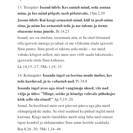
Issand ütleb: Kes austab mind, seda austan
13. Teisipäev
mina, ja kes mind põlgab, saab põlatavaks.
1Sm 2,30
Jeesus ütleb: Kui keegi armastab mind, küll ta peab minu
sõna, ja minu Isa armastab teda ja me tuleme ja teeme
eluaseme tema juurde.
Jh 14,23
Issand, see on imeline, teenimatu arm, et Sa oled tõotanud
olla igavesti meiega ja tahad, et me võiksime elada igavesti
Sinu juures. Sinu poolt ei takista seda miski – tee meid
vabaks kõigest sellest, mis meie sees võib saada takistuseks
igavesele elule Sinu kirkuses.
Lk 18,15–17; 5Ms 1,19–33
Issanda ingel on leerina nende ümber, kes
14. Kolmapäev
teda kardavad, ja ta vabastab nad.
Ps 34,8
Issanda ingel avas aga öösel vangimaja uksed, viis nad
välja ja ütles: "Minge, seiske ja kõnelge rahvale pühakojas
kõik selle elu sõnad!"
Ap 5,19–20
Jumal, Sa hoolitsed meie eest päevast päeva ega jäta meid
silmapilgukski maha. Sa oled seadnud ka pühad inglid meid
kaitsma. Kingi meile tänulikku meelt ning luba meil ennast
lapse kombel ja südamerahus Sinu armu hoolde usaldada.
Rm 8,26–30; 5Ms 1,34–46