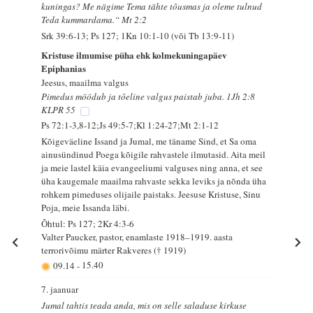
kuningas? Me nägime Tema tähte tõusmas ja oleme tulnud
Teda kummardama.“ Mt 2:2
Srk 39:6-13; Ps 127; 1Kn 10:1-10 (või Tb 13:9-11)
Kristuse ilmumise püha ehk kolmekuningapäev
Epiphanias
Jeesus, maailma valgus
Pimedus möödub ja tõeline valgus paistab juba. 1Jh 2:8
KLPR 55
Ps 72:1-3,8-12;Js 49:5-7;Kl 1:24-27;Mt 2:1-12
Kõigeväeline Issand ja Jumal, me täname Sind, et Sa oma
ainusündinud Poega kõigile rahvastele ilmutasid. Aita meil
ja meie lastel käia evangeeliumi valguses ning anna, et see
üha kaugemale maailma rahvaste sekka leviks ja nõnda üha
rohkem pimeduses olijaile paistaks. Jeesuse Kristuse, Sinu
Poja, meie Issanda läbi.
Õhtul: Ps 127; 2Kr 4:3-6
Valter Paucker, pastor, enamlaste 1918–1919. aasta
terrorivõimu märter Rakveres († 1919)
09.14
-
15.40
7. jaanuar
Jumal tahtis teada anda, mis on selle saladuse kirkuse