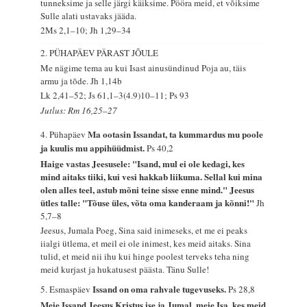
tunneksime ja selle järgi käiksime. Pööra meid, et võiksime
Sulle alati ustavaks jääda.
2Ms 2,1–10; Jh 1,29–34
2. PÜHAPÄEV PÄRAST JÕULE
Me nägime tema au kui Isast ainusündinud Poja au, täis
armu ja tõde.
Jh 1,14b
Lk 2,41–52; Js 61,1–3(4.9)10–11; Ps 93
Jutlus: Rm 16,25–27
Ma ootasin Issandat, ta kummardus mu poole
4. Pühapäev
ja kuulis mu appihüüdmist.
Ps 40,2
Haige vastas Jeesusele: "Isand, mul ei ole kedagi, kes
mind aitaks tiiki, kui vesi hakkab liikuma. Sellal kui mina
olen alles teel, astub mõni teine sisse enne mind." Jeesus
ütles talle: "Tõuse üles, võta oma kanderaam ja kõnni!"
Jh
5,7–8
Jeesus, Jumala Poeg, Sina said inimeseks, et me ei peaks
iialgi ütlema, et meil ei ole inimest, kes meid aitaks. Sina
tulid, et meid nii ihu kui hinge poolest terveks teha ning
meid kurjast ja hukatusest päästa. Tänu Sulle!
Issand on oma rahvale tugevuseks.
5. Esmaspäev
Ps 28,8
Meie Issand Jeesus Kristus ise ja Jumal, meie Isa, kes meid