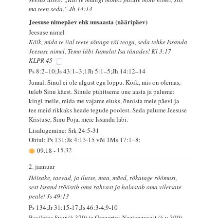
ma teen seda.“ Jh 14:14
Jeesuse nimepäev ehk uusaasta (nääripäev)
Jeesuse nimel
Kõik, mida te iial teete sõnaga või teoga, seda tehke Issanda
Jeesuse nimel, Tema läbi Jumalat Isa tänades! Kl 3:17
KLPR 45
Ps 8:2–10;Js 43:1–3;1Jh 5:1–5;Jh 14:12–14
Jumal, Sinul ei ole algust ega lõppu. Kõik, mis on olemas,
tuleb Sinu käest. Sinule pühitseme uue aasta ja palume:
kingi meile, mida me vajame eluks, õnnista meie päevi ja
tee meid rikkaks heade tegude poolest. Seda palume Jeesuse
Kristuse, Sinu Poja, meie Issanda läbi.
Lisalugemine: Srk 24:5-31
Õhtul: Ps 131;Jk 4:13-15 või 1Ms 17:1–8;
09.18
-
15.32
2. jaanuar
Hõisake, taevad, ja ilutse, maa, mäed, rõkatage rõõmust,
sest Issand trööstib oma rahvast ja halastab oma viletsate
peale! Js 49:13
Ps 134;Jr 31:15-17;Js 46:3-4,9-10
Basileios Suur († 379) ja Gregorios Nazianzosest († u 390),