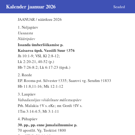
Kalender jaanuar 2026
Seaded
JAANUAR / näärikuu 2026
1. Neljapäev
Uusaasta
Nääripäev
Issanda ümberlõikamise p.
Kaisarea üpsk. Vassiili Suur †376
Jh 10:1-9; VSL Kl 2:8-12;
Lk 2:20-21, 40-52 (p.)
Hb 7:26-8:2; Lk 6:17-23 (üpsk.)
2. Reede
EP. Rooma pst. Silvester †335; Saarovi vg. Serafim †1833
Hb 11:8,11-16; Mk 12:1-12
3. Laupäev
Vabadussõjas võidelnute mälestuspäev
Prh. Malakia †V s. eKr.; mr. Gordi †IV s.
1Tm 3:14-4:5; Mt 3:1-11
4. Pühapäev
30. pp., pp. enne jumalailmumise p.
70 apostlit. Vg. Teoktist †800