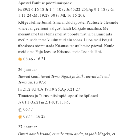
Apostel Pauluse pöördumispäev
Ps 89:2,6,16-18;Jr 1:4–10 (v Js 45:22-25);Ap 9:1-18 (v Gl
1:11-24);Mt 19:27-30 (v Mk 16:15-20);
Kõigeväeline Jumal, Sina andsid apostel Paulusele ülesande
viia evangeeliumi valgust laiali kõikjale maailma. Me
meenutame täna tema imelist pöördumist ja palume: aita
meil püsida tema kuulutatud elu sõnas. Luba meil kõigil
üheskoos rõõmustada Kristuse taastulemise päeval. Kuule
meid oma Poja Jeesuse Kristuse, meie Issanda läbi.
08.46
-
16.21
26. jaanuar
Taevad kuulutavad Tema õigust ja kõik rahvad näevad
Tema au. Ps 97:6
Ps 21:2-8,14;Js 19:19-25;Ap 3:21-27
Timoteos ja Tiitus, piiskopid, apostlite õpilased
Js 61:1-3a;2Tm 2:1-8;Tt 1:1-5;
06.47
08.44
-
16.23
27. jaanuar
Ometi ootab Issand, et teile armu anda, ja jääb kõrgeks, et