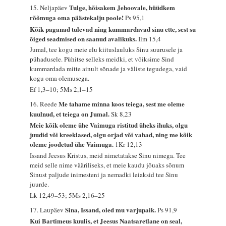
Tulge, hõisakem Jehoovale, hüüdkem
15. Neljapäev
rõõmuga oma päästekalju poole!
Ps 95,1
Kõik paganad tulevad ning kummardavad sinu ette, sest su
õiged seadmised on saanud avalikuks.
Ilm 15,4
Jumal, tee kogu meie elu kiituslauluks Sinu suurusele ja
pühadusele. Pühitse selleks meidki, et võiksime Sind
kummardada mitte ainult sõnade ja väliste tegudega, vaid
kogu oma olemusega.
Ef 1,3–10; 5Ms 2,1–15
Me tahame minna koos teiega, sest me oleme
16. Reede
kuulnud, et teiega on Jumal.
Sk 8,23
Meie kõik oleme ühe Vaimuga ristitud üheks ihuks, olgu
juudid või kreeklased, olgu orjad või vabad, ning me kõik
oleme joodetud ühe Vaimuga.
1Kr 12,13
Issand Jeesus Kristus, meid nimetatakse Sinu nimega. Tee
meid selle nime vääriliseks, et meie kaudu jõuaks sõnum
Sinust paljude inimesteni ja nemadki leiaksid tee Sinu
juurde.
Lk 12,49–53; 5Ms 2,16–25
Sina, Issand, oled mu varjupaik.
17. Laupäev
Ps 91,9
Kui Bartimeus kuulis, et Jeesus Naatsaretlane on seal,