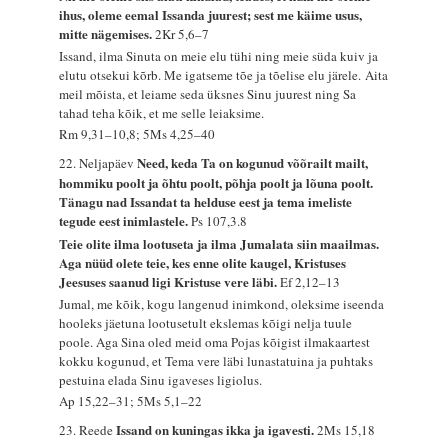
ihus, oleme eemal Issanda juurest; sest me käime usus,
mitte nägemises.
2Kr 5,6–7
Issand, ilma Sinuta on meie elu tühi ning meie süda kuiv ja
elutu otsekui kõrb. Me igatseme tõe ja tõelise elu järele. Aita
meil mõista, et leiame seda üksnes Sinu juurest ning Sa
tahad teha kõik, et me selle leiaksime.
Rm 9,31–10,8; 5Ms 4,25–40
Need, keda Ta on kogunud võõrailt mailt,
22. Neljapäev
hommiku poolt ja õhtu poolt, põhja poolt ja lõuna poolt.
Tänagu nad Issandat ta helduse eest ja tema imeliste
tegude eest inimlastele.
Ps 107,3.8
Teie olite ilma lootuseta ja ilma Jumalata siin maailmas.
Aga nüüd olete teie, kes enne olite kaugel, Kristuses
Jeesuses saanud ligi Kristuse vere läbi.
Ef 2,12–13
Jumal, me kõik, kogu langenud inimkond, oleksime iseenda
hooleks jäetuna lootusetult ekslemas kõigi nelja tuule
poole. Aga Sina oled meid oma Pojas kõigist ilmakaartest
kokku kogunud, et Tema vere läbi lunastatuina ja puhtaks
pestuina elada Sinu igaveses ligiolus.
Ap 15,22–31; 5Ms 5,1–22
Issand on kuningas ikka ja igavesti.
23. Reede
2Ms 15,18