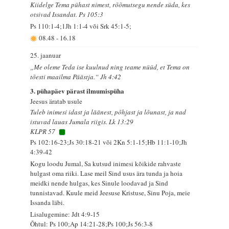
Kiidelge Tema pühast nimest, rõõmutsegu nende süda, kes
otsivad Issandat. Ps 105:3
Ps 110:1-4;1Jh 1:1-4 või Srk 45:1-5;
08.48
-
16.18
25. jaanuar
„Me oleme Teda ise kuulnud ning teame nüüd, et Tema on
tõesti maailma Päästja.“ Jh 4:42
3. pühapäev pärast ilmumispüha
Jeesus äratab usule
Tuleb inimesi idast ja läänest, põhjast ja lõunast, ja nad
istuvad lauas Jumala riigis. Lk 13:29
KLPR 57
Ps 102:16-23;Js 30:18-21 või 2Kn 5:1-15;Hb 11:1-10;Jh
4:39-42
Kogu loodu Jumal, Sa kutsud inimesi kõikide rahvaste
hulgast oma riiki. Lase meil Sind usus ära tunda ja hoia
meidki nende hulgas, kes Sinule loodavad ja Sind
tunnistavad. Kuule meid Jeesuse Kristuse, Sinu Poja, meie
Issanda läbi.
Lisalugemine: Jdt 4:9-15
Õhtul: Ps 100;Ap 14:21-28;Ps 100;Js 56:3-8