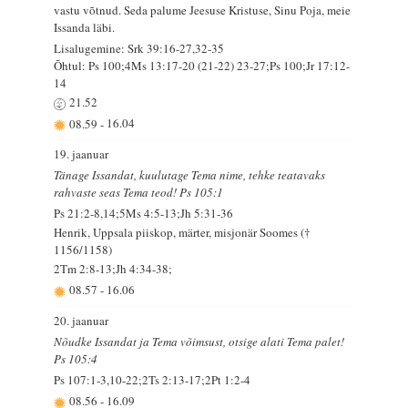
vastu võtnud. Seda palume Jeesuse Kristuse, Sinu Poja, meie
Issanda läbi.
Lisalugemine: Srk 39:16-27,32-35
Õhtul: Ps 100;4Ms 13:17-20 (21-22) 23-27;Ps 100;Jr 17:12-
14
21.52
08.59
-
16.04
19. jaanuar
Tänage Issandat, kuulutage Tema nime, tehke teatavaks
rahvaste seas Tema teod! Ps 105:1
Ps 21:2-8,14;5Ms 4:5-13;Jh 5:31-36
Henrik, Uppsala piiskop, märter, misjonär Soomes (†
1156/1158)
2Tm 2:8-13;Jh 4:34-38;
08.57
-
16.06
20. jaanuar
Nõudke Issandat ja Tema võimsust, otsige alati Tema palet!
Ps 105:4
Ps 107:1-3,10-22;2Ts 2:13-17;2Pt 1:2-4
08.56
-
16.09