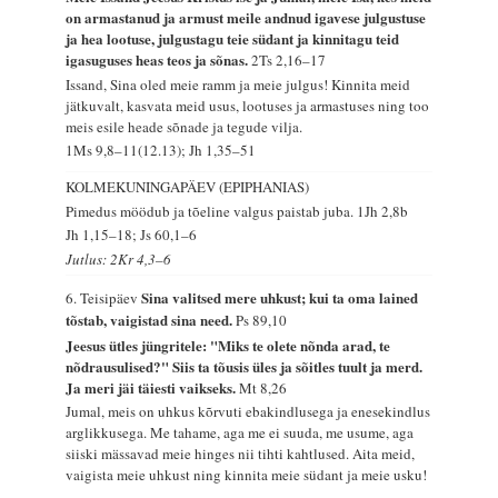
on armastanud ja armust meile andnud igavese julgustuse
ja hea lootuse, julgustagu teie südant ja kinnitagu teid
igasuguses heas teos ja sõnas.
2Ts 2,16–17
Issand, Sina oled meie ramm ja meie julgus! Kinnita meid
jätkuvalt, kasvata meid usus, lootuses ja armastuses ning too
meis esile heade sõnade ja tegude vilja.
1Ms 9,8–11(12.13); Jh 1,35–51
KOLMEKUNINGAPÄEV (EPIPHANIAS)
Pimedus möödub ja tõeline valgus paistab juba.
1Jh 2,8b
Jh 1,15–18; Js 60,1–6
Jutlus: 2Kr 4,3–6
Sina valitsed mere uhkust; kui ta oma lained
6. Teisipäev
tõstab, vaigistad sina need.
Ps 89,10
Jeesus ütles jüngritele: "Miks te olete nõnda arad, te
nõdrausulised?" Siis ta tõusis üles ja sõitles tuult ja merd.
Ja meri jäi täiesti vaikseks.
Mt 8,26
Jumal, meis on uhkus kõrvuti ebakindlusega ja enesekindlus
arglikkusega. Me tahame, aga me ei suuda, me usume, aga
siiski mässavad meie hinges nii tihti kahtlused. Aita meid,
vaigista meie uhkust ning kinnita meie südant ja meie usku!