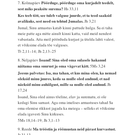
Pöörduge, pöörduge oma kurjadelt teedelt,
7. Kolmapäev
sest miks peaksite surema?
Hs 33,11
Kes teeb tõtt, see tuleb valguse juurde, et ta teod saaksid
avalikuks, sest need on tehtud Jumalas.
Jh 3,21
Jumal, Sinu armastus katab kinni pattude hulga. Sa ei taha
meie patte aga mitte ainult kinni katta, vaid meid nendest
vabastada. Aita meil pöörduda kurjast ja ütelda lahti valest,
et võiksime elada tõe valguses.
Tt 2,11–14; Jh 2,13–25
Issand! Sina oled oma sulasele hakanud
8. Neljapäev
näitama oma suurust ja oma vägevat kätt.
5Ms 3,24
Jeesus palvetas: Isa, ma tahan, et kus mina olen, ka nemad
oleksid minu juures, keda sa mulle oled andnud, et nad
näeksid minu auhiilgust, mille sa mulle oled andnud.
Jh
17,24
Issand, Sina oled ainus tõeline, elav ja surematu, ei ole
kedagi Sinu sarnast. Aga oma imelises armastuses tahad Sa
oma olemise rikkust jagada ka meiega – selleks et võiksime
elada igavesti Sinu kirkuses.
5Ms 18,14–19; Jh 3,1–13
Ma trööstin ja rõõmustan neid pärast kurvastust.
9. Reede
Jr 31,13