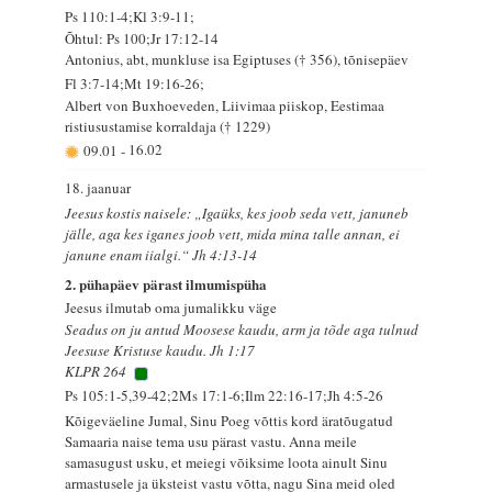
Ps 110:1-4;Kl 3:9-11;
Õhtul: Ps 100;Jr 17:12-14
Antonius, abt, munkluse isa Egiptuses († 356), tõnisepäev
Fl 3:7-14;Mt 19:16-26;
Albert von Buxhoeveden, Liivimaa piiskop, Eestimaa
ristiusustamise korraldaja († 1229)
09.01
-
16.02
18. jaanuar
Jeesus kostis naisele: „Igaüks, kes joob seda vett, januneb
jälle, aga kes iganes joob vett, mida mina talle annan, ei
janune enam iialgi.“ Jh 4:13-14
2. pühapäev pärast ilmumispüha
Jeesus ilmutab oma jumalikku väge
Seadus on ju antud Moosese kaudu, arm ja tõde aga tulnud
Jeesuse Kristuse kaudu. Jh 1:17
KLPR 264
Ps 105:1-5,39-42;2Ms 17:1-6;Ilm 22:16-17;Jh 4:5-26
Kõigeväeline Jumal, Sinu Poeg võttis kord äratõugatud
Samaaria naise tema usu pärast vastu. Anna meile
samasugust usku, et meiegi võiksime loota ainult Sinu
armastusele ja üksteist vastu võtta, nagu Sina meid oled