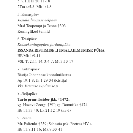
5. v. HE Jh 20:11-18
2Tm 4:5-8; Mk 1:1-8
5. Esmaspäev
Jumalailmumise eelpäev
Mr-d Teopempt ja Teona †303
Kuninglikud tunnid
6. Teisipäev
Kolmekuningapäev, jordanipüha
ISSANDA RISTIMISE, JUMALAILMUMISE PÜHA
HE Mk 1:9-11
VSL Tt 2:11-14, 3:4-7; Mt 3:13-17
7. Kolmapäev
Ristija Johannese koondmälestus
Ap 19:1-8; Jh 1:29-34 (Ristija)
Vkj. Kristuse sündimise p.
8. Neljapäev
Tartu prmr. Issidor jkk. †1472;
vg. Hozevi Georgi †VII; vg. Domniika †474
Hb 11:33-40; Lk 21:12-19 (mr-d)
9. Reede
Mr. Polieukt †259; Sebastia psk. Peetrus †IV s.
Hb 11:8,11-16; Mk 9:33-41