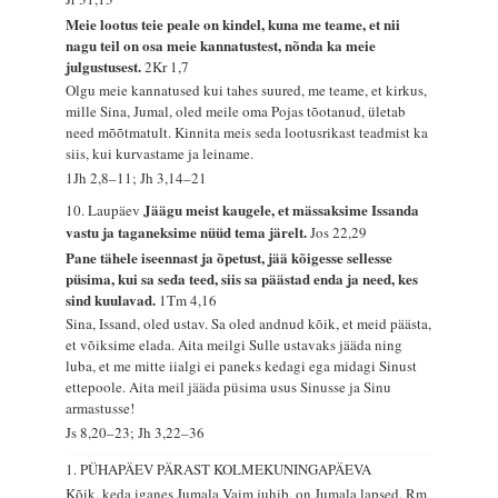
Meie lootus teie peale on kindel, kuna me teame, et nii
nagu teil on osa meie kannatustest, nõnda ka meie
julgustusest.
2Kr 1,7
Olgu meie kannatused kui tahes suured, me teame, et kirkus,
mille Sina, Jumal, oled meile oma Pojas tõotanud, ületab
need mõõtmatult. Kinnita meis seda lootusrikast teadmist ka
siis, kui kurvastame ja leiname.
1Jh 2,8–11; Jh 3,14–21
Jäägu meist kaugele, et mässaksime Issanda
10. Laupäev
vastu ja taganeksime nüüd tema järelt.
Jos 22,29
Pane tähele iseennast ja õpetust, jää kõigesse sellesse
püsima, kui sa seda teed, siis sa päästad enda ja need, kes
sind kuulavad.
1Tm 4,16
Sina, Issand, oled ustav. Sa oled andnud kõik, et meid päästa,
et võiksime elada. Aita meilgi Sulle ustavaks jääda ning
luba, et me mitte iialgi ei paneks kedagi ega midagi Sinust
ettepoole. Aita meil jääda püsima usus Sinusse ja Sinu
armastusse!
Js 8,20–23; Jh 3,22–36
1. PÜHAPÄEV PÄRAST KOLMEKUNINGAPÄEVA
Kõik, keda iganes Jumala Vaim juhib, on Jumala lapsed.
Rm