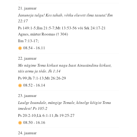
21. jaanuar
Januneja tulgu! Kes tahab, võtku eluvett ilma tasuta! Ilm
22:17
Ps 149:1-5;Ilm 21:5-7;Mt 13:53-56 või Srk 24:17-21
Agnes, märter Roomas († 304)
Ilm 7:13-17;
08.54
-
16.11
22. jaanuar
Me nägime Tema kirkust nagu Isast Ainusündinu kirkust,
täis armu ja tõde. Jh 1:14
Ps 99;Jh 7:1-13;Mt 26:26-29
08.52
-
16.14
23. jaanuar
Laulge Issandale, mängige Temale, kõnelge kõigist Tema
imedest! Ps 105:2
Ps 20:2-10;Lk 6:1-11;Jh 19:25-27
08.50
-
16.16
24. jaanuar