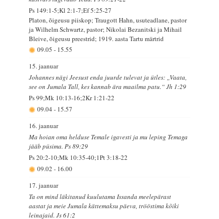
Ps 149:1-5;Kl 2:1-7;Ef 5:25-27
Platon, õigeusu piiskop; Traugott Hahn, usuteadlane, pastor
ja Wilhelm Schwartz, pastor; Nikolai Bezanitski ja Mihail
Bleive, õigeusu preestrid; 1919. aasta Tartu märtrid
09.05
-
15.55
15. jaanuar
Johannes nägi Jeesust enda juurde tulevat ja ütles: „Vaata,
see on Jumala Tall, kes kannab ära maailma patu.“ Jh 1:29
Ps 99;Mk 10:13-16;2Kr 1:21-22
09.04
-
15.57
16. jaanuar
Ma hoian oma helduse Temale igavesti ja mu leping Temaga
jääb püsima. Ps 89:29
Ps 20:2-10;Mk 10:35-40;1Pt 3:18-22
09.02
-
16.00
17. jaanuar
Ta on mind läkitanud kuulutama Issanda meelepärast
aastat ja meie Jumala kättemaksu päeva, trööstima kõiki
leinajaid. Js 61:2