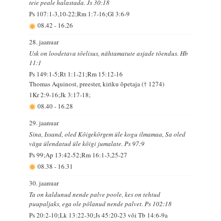
teie peale halastada. Js 30:18
Ps 107:1-3,10-22;Rm 1:7-16;Gl 3:6-9
08.42
-
16.26
28. jaanuar
Usk on loodetava tõelisus, nähtamatute asjade tõendus. Hb
11:1
Ps 149:1-5;Rt 1:1-21;Rm 15:12-16
Thomas Aquinost, preester, kiriku õpetaja († 1274)
1Kr 2:9-16;Jk 3:17-18;
08.40
-
16.28
29. jaanuar
Sina, Issand, oled Kõigekõrgem üle kogu ilmamaa, Sa oled
väga ülendatud üle kõigi jumalate. Ps 97:9
Ps 99;Ap 13:42-52;Rm 16:1-3,25-27
08.38
-
16.31
30. jaanuar
Ta on kaldunud nende palve poole, kes on tehtud
puupaljaks, ega ole põlanud nende palvet. Ps 102:18
Ps 20:2-10;Lk 13:22-30;Js 45:20-23 või Tb 14:6-9a