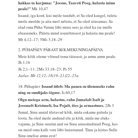
hakkas ta karjuma: "Jeesus, Taaveti Poeg, halasta minu
peale!"
Mk 10,47
Issand, iga kord, kui meile tundub, et Sa oled kaugel, tuleta
meile meelde ja aita meil mõista, et Sa oled siinsamas. Sa
elad oma Püha Vaimu läbi minu sees ja oled ka ise mulle
eluasemeks. Päästa mind usunõtrusest ja halasta mu peale!
Mt 4,12–17; 5Ms 3,18–29
2. PÜHAPÄEV PÄRAST KOLMEKUNINGAPÄEVA
Meie kõik oleme võtnud tema täiusest, ja armu armu peale.
Jh 1,16
Jh 2,1–11; 2Ms 33,18–23; Ps 55
Jutlus: Hb 12,12–18(19–21)22–25a
Issand ütleb: Ma panen su ülemuseks rahu
18. Pühapäev
ning su sundijaks õiguse.
Js 60,17
Olgu meiega arm, halastus, rahu Jumalalt Isalt ja
Jeesuselt Kristuselt, Isa Pojalt, tões ja armastuses.
2Jh 3
Jumal, Sinu annid ületavad kõik, mida oskame paluda ja
loota. Sa oled meile andnud elu ja kõik, mida me eluks
vajame, ja Sinu suurim and on Sinu ainusündinud Poeg, kes
on meid oma kalli vere läbi lunastanud. Tänu ja kiitus Sulle
Sinu imelise armu eest!