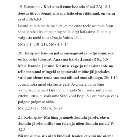
Küsi ometi enne Issanda sõna!
19. Esmaspäev
2Aj 18,4
Jeesus ütleb: Sõnad, mis ma teile olen rääkinud, on vaim
ja elu.
Jh 6,63
Issand, tuleta meile meelde, et me enne teele asumist Sinu
sõna järele küsiksime ning selle järgi käiksime. Juhata ja
valgusta meid oma sõna ja Vaimu läbi.
5Ms 5,1–7(8–21); 5Ms 4,1–14
Kus on palju unenägusid ja palju sõnu, seal
20. Teisipäev
on ka palju tühisust. Aga sina karda Jumalat!
Kg 5,6
Meie Issanda Jeesuse Kristuse väge ja tulemist ei ole me
teile teatanud mingeid targutavaid müüte jäljendades,
vaid me oleme tema suurust näinud oma silmaga.
2Pt 1,16
Jumal, hoia meid eksituste eest! Ava meie vaim Sinu
Vaimule, aita meil kuulda ja järgida Sinu sõna, mitte oma
ettekujutusi, et võiksime Sind kord kogu Su suuruses ja väes
palgest palgesse näha.
Mk 2,23–28; 5Ms 4,15–24
Mu hing januneb Jumala järele, elava
21. Kolmapäev
Jumala järele; millal ma tulen ja näen Jumala palet?
Ps
42,3
Nii me oleme siis alati kindlad, teades, et kuni me oleme