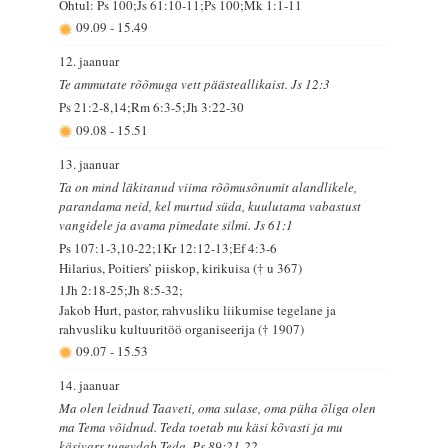
Õhtul: Ps 100;Js 61:10-11;Ps 100;Mk 1:1-11
09.09
-
15.49
12. jaanuar
Te ammutate rõõmuga vett päästeallikaist. Js 12:3
Ps 21:2-8,14;Rm 6:3-5;Jh 3:22-30
09.08
-
15.51
13. jaanuar
Ta on mind läkitanud viima rõõmusõnumit alandlikele,
parandama neid, kel murtud süda, kuulutama vabastust
vangidele ja avama pimedate silmi. Js 61:1
Ps 107:1-3,10-22;1Kr 12:12-13;Ef 4:3-6
Hilarius, Poitiers’ piiskop, kirikuisa († u 367)
1Jh 2:18-25;Jh 8:5-32;
Jakob Hurt, pastor, rahvusliku liikumise tegelane ja
rahvusliku kultuuritöö organiseerija († 1907)
09.07
-
15.53
14. jaanuar
Ma olen leidnud Taaveti, oma sulase, oma püha õliga olen
ma Tema võidnud. Teda toetab mu käsi kõvasti ja mu
käsivars tugevdab Teda. Ps 89:21-22