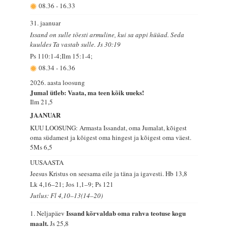
08.36
-
16.33
31. jaanuar
Issand on sulle tõesti armuline, kui sa appi hüüad. Seda
kuuldes Ta vastab sulle. Js 30:19
Ps 110:1-4;Ilm 15:1-4;
08.34
-
16.36
2026. aasta loosung
Jumal ütleb: Vaata, ma teen kõik uueks!
Ilm 21,5
JAANUAR
KUU LOOSUNG: Armasta Issandat, oma Jumalat, kõigest
oma südamest ja kõigest oma hingest ja kõigest oma väest.
5Ms 6,5
UUSAASTA
Jeesus Kristus on seesama eile ja täna ja igavesti.
Hb 13,8
Lk 4,16–21; Jos 1,1–9; Ps 121
Jutlus: Fl 4,10–13(14–20)
Issand kõrvaldab oma rahva teotuse kogu
1. Neljapäev
maalt.
Js 25,8