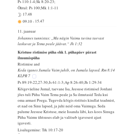
Ps 110:1-4;Sk 8:20-23;
Õhtul: Ps 100;Mk 1:1-11
17.48
09.10
-
15.47
11. jaanuar
Johannes tunnistas: „Ma nägin Vaimu tuvina taevast
laskuvat ja Tema peale jäävat.“ Jh 1:32
Kristuse ristimise püha ehk 1. pühapäev pärast
ilmumispüha
Ristimise and
Keda iganes Jumala Vaim juhib, on Jumala lapsed. Rm 8:14
KLPR 7
Ps 89:19-22,27-30;Js 61:1-3;Ap 8:26-40;Jh 1:29-34
Kõigeväeline Jumal, taevane Isa, Jeesuse ristimisel Jordani
jões tuli Püha Vaim Tema peale ja Sa ilmutasid Teda kui
oma armast Poega. Tugevda kõigis ristituis kindlat teadmist,
et nad on Sinu lapsed, ja juhi neid oma Vaimuga. Seda
palume Jeesuse Kristuse, meie Issanda läbi, kes koos Sinuga
Püha Vaimu ühtsuses elab ja valitseb igavesest ajast
igavesti.
Lisalugemine: Trk 10:17-20