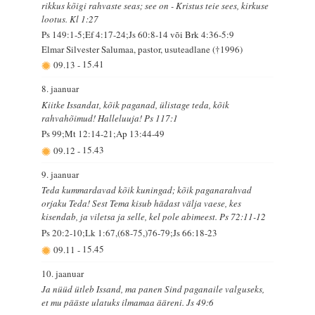
rikkus kõigi rahvaste seas; see on - Kristus teie sees, kirkuse
lootus. Kl 1:27
Ps 149:1-5;Ef 4:17-24;Js 60:8-14 või Brk 4:36-5:9
Elmar Silvester Salumaa, pastor, usuteadlane (†1996)
09.13
-
15.41
8. jaanuar
Kiitke Issandat, kõik paganad, ülistage teda, kõik
rahvahõimud! Halleluuja! Ps 117:1
Ps 99;Mt 12:14-21;Ap 13:44-49
09.12
-
15.43
9. jaanuar
Teda kummardavad kõik kuningad; kõik paganarahvad
orjaku Teda! Sest Tema kisub hädast välja vaese, kes
kisendab, ja viletsa ja selle, kel pole abimeest. Ps 72:11-12
Ps 20:2-10;Lk 1:67,(68-75,)76-79;Js 66:18-23
09.11
-
15.45
10. jaanuar
Ja nüüd ütleb Issand, ma panen Sind paganaile valguseks,
et mu pääste ulatuks ilmamaa ääreni. Js 49:6