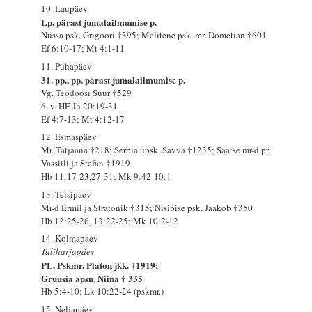
10. Laupäev
Lp. pärast jumalailmumise p.
Nüssa psk. Grigoori †395; Melitene psk. mr. Dometian †601
Ef 6:10-17; Mt 4:1-11
11. Pühapäev
31. pp., pp. pärast jumalailmumise p.
Vg. Teodoosi Suur †529
6. v. HE Jh 20:19-31
Ef 4:7-13; Mt 4:12-17
12. Esmaspäev
Mr. Tatjaana †218; Serbia üpsk. Savva †1235; Saatse mr-d pr.
Vassiili ja Stefan †1919
Hb 11:17-23,27-31; Mk 9:42-10:1
13. Teisipäev
Mr-d Ermil ja Stratonik †315; Nisibise psk. Jaakob †350
Hb 12:25-26, 13:22-25; Mk 10:2-12
14. Kolmapäev
Taliharjapäev
PL. Pskmr. Platon jkk. †1919;
Gruusia apsn. Niina † 335
Hb 5:4-10; Lk 10:22-24 (pskmr.)
15. Neljapäev