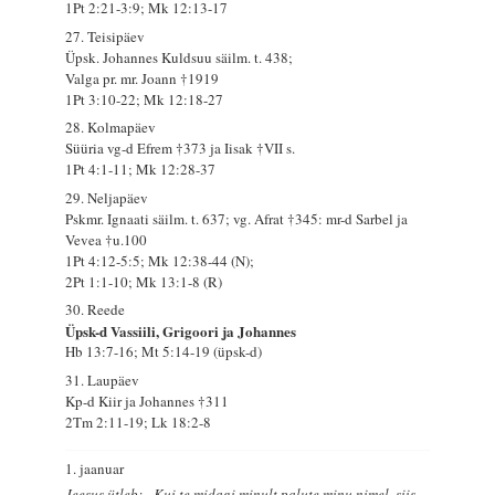
1Pt 2:21-3:9; Mk 12:13-17
27. Teisipäev
Üpsk. Johannes Kuldsuu säilm. t. 438;
Valga pr. mr. Joann †1919
1Pt 3:10-22; Mk 12:18-27
28. Kolmapäev
Süüria vg-d Efrem †373 ja Iisak †VII s.
1Pt 4:1-11; Mk 12:28-37
29. Neljapäev
Pskmr. Ignaati säilm. t. 637; vg. Afrat †345: mr-d Sarbel ja
Vevea †u.100
1Pt 4:12-5:5; Mk 12:38-44 (N);
2Pt 1:1-10; Mk 13:1-8 (R)
30. Reede
Üpsk-d Vassiili, Grigoori ja Johannes
Hb 13:7-16; Mt 5:14-19 (üpsk-d)
31. Laupäev
Kp-d Kiir ja Johannes †311
2Tm 2:11-19; Lk 18:2-8
1. jaanuar
Jeesus ütleb: „Kui te midagi minult palute minu nimel, siis