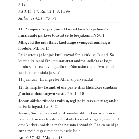
8,14
Mt 3,13–17; Rm 12,1–8; Ps 96
Jutlus: Js 42,1–4(5–9)
Vägev Jumal Issand kõneleb ja hüüab
11. Pühapäev
ilmamaale päikese tõusust selle loojakuni.
Ps 50,1
Minge kõike maailma, kuulutage evangeeliumi kogu
loodule.
Mk 16,15
Päikesetõus ja loojak kuulutavad Sinu kirkust, Issand. Sa
kutsud ka meid Sinust tunnistust andma, selleks et kogu
loodu saaks osa evangeeliumi rõõmusõnumist. Ava selleks
ka täna meie süda ja suu!
11. jaanuar - Evangeelse Alliansi palvenädal
Issand, ei ole peale sinu ühtki, kes suudaks
12. Esmaspäev
jõuetut aidata tugeva vastu.
2Aj 14,10
Jeesus sõitles rüvedat vaimu, tegi poisi terveks ning andis
ta isale tagasi.
Lk 9,42
Jeesus, Sinule on antud kõik meelevald nii taevas kui maa
peal. Sul on meelevald vabastada ka meid kõigest, mis meid
oma kütkeis hoiab ja maha paisata ähvardab. Päästa meid ja
anna meid tagasi meie taevasele Isale.
Ap 10,37–48; 5Ms 1,1–18