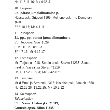
Hb 11:8,11-16; Mk 9:33-41
10. Laupäev
Lp. pärast jumalailmumise p.
Nüssa psk. Grigoori †395; Melitene psk. mr. Dometian
†601
Ef 6:10-17; Mt 4:1-11
11. Pühapäev
31. pp., pp. pärast jumalailmumise p.
Vg. Teodoosi Suur †529
6. v. HE Jh 20:19-31
Ef 4:7-13; Mt 4:12-17
12. Esmaspäev
Mr. Tatjaana †218; Serbia üpsk. Savva †1235; Saatse
mr-d pr. Vassiili ja Stefan †1919
Hb 11:17-23,27-31; Mk 9:42-10:1
13. Teisipäev
Mr-d Ermil ja Stratonik †315; Nisibise psk. Jaakob †350
Hb 12:25-26, 13:22-25; Mk 10:2-12
14. Kolmapäev
Taliharjapäev
PL. Pskmr. Platon jkk. †1919;
Gruusia apsn. Niina † 335