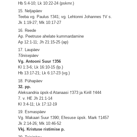
Hb 5:4-10; Lk 10:22-24 (pskmr.)
15. Neljapäev
Teeba vg. Paulus †341; vg. Lehtonni Johannes †V s.
Jk 1:19-27; Mk 10:17-27
16. Reede
Ap. Peetruse ahelate kummardamine
Ap 12:1-11; Jh 21:15-25 (ap)
17. Laupäev
Tõnisepäev
Vg. Antooni Suur †356
Kl 1:3-6; Lk 16:10-15 (lp.)
Hb 13:17-21; Lk 6:17-23 (vg.)
18. Pühapäev
32. pp.
Aleksandria üpsk-d Atanaasi †373 ja Kirill †444
7. v. HE Jh 21:1-14
Kl 3:4-11; Lk 17:12-19
19. Esmaspäev
Vg. Makaari Suur †390; Efesuse üpsk. Mark †1457
Jk 2:14-26; Mk 10:46-52
Vkj. Kristuse ristimise p.