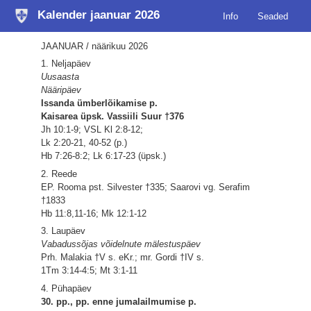
Kalender jaanuar 2026
Info
Seaded
JAANUAR / näärikuu 2026
1. Neljapäev
Uusaasta
Nääripäev
Issanda ümberlõikamise p.
Kaisarea üpsk. Vassiili Suur †376
Jh 10:1-9; VSL Kl 2:8-12;
Lk 2:20-21, 40-52 (p.)
Hb 7:26-8:2; Lk 6:17-23 (üpsk.)
2. Reede
EP. Rooma pst. Silvester †335; Saarovi vg. Serafim
†1833
Hb 11:8,11-16; Mk 12:1-12
3. Laupäev
Vabadussõjas võidelnute mälestuspäev
Prh. Malakia †V s. eKr.; mr. Gordi †IV s.
1Tm 3:14-4:5; Mt 3:1-11
4. Pühapäev
30. pp., pp. enne jumalailmumise p.