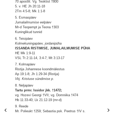
70 apostlit. Vg. Teoktist †800
5. v. HE Jh 20:11-18
2Tm 4:5-8; Mk 1:1-8
5. Esmaspäev
Jumalailmumise eelpäev
Mr-d Teopempt ja Teona †303
Kuninglikud tunnid
6. Teisipäev
Kolmekuningapäev, jordanipüha
ISSANDA RISTIMISE, JUMALAILMUMISE PÜHA
HE Mk 1:9-11
VSL Tt 2:11-14, 3:4-7; Mt 3:13-17
7. Kolmapäev
Ristija Johannese koondmälestus
Ap 19:1-8; Jh 1:29-34 (Ristija)
Vkj. Kristuse sündimise p.
8. Neljapäev
Tartu prmr. Issidor jkk. †1472;
vg. Hozevi Georgi †VII; vg. Domniika †474
Hb 11:33-40; Lk 21:12-19 (mr-d)
9. Reede
Mr. Polieukt †259; Sebastia psk. Peetrus †IV s.