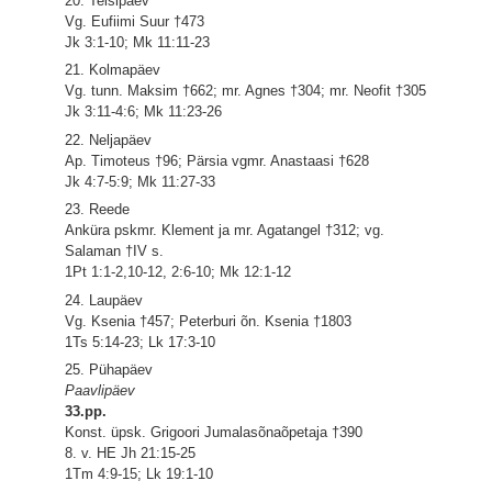
20. Teisipäev
Vg. Eufiimi Suur †473
Jk 3:1-10; Mk 11:11-23
21. Kolmapäev
Vg. tunn. Maksim †662; mr. Agnes †304; mr. Neofit †305
Jk 3:11-4:6; Mk 11:23-26
22. Neljapäev
Ap. Timoteus †96; Pärsia vgmr. Anastaasi †628
Jk 4:7-5:9; Mk 11:27-33
23. Reede
Anküra pskmr. Klement ja mr. Agatangel †312; vg.
Salaman †IV s.
1Pt 1:1-2,10-12, 2:6-10; Mk 12:1-12
24. Laupäev
Vg. Ksenia †457; Peterburi õn. Ksenia †1803
1Ts 5:14-23; Lk 17:3-10
25. Pühapäev
Paavlipäev
33.pp.
Konst. üpsk. Grigoori Jumalasõnaõpetaja †390
8. v. HE Jh 21:15-25
1Tm 4:9-15; Lk 19:1-10