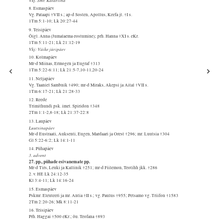
8. Esmaspäev
Vg. Pataapi †VII s.; ap-d Sosten, Apollus, Keefa jt. †I s.
1Tm 5:1-10; Lk 20:27-44
9. Teisipäev
Õigl. Anna (Jumalaema eostumine); prh. Hanna †XI s. eKr.
1Tm 5:11-21; Lk 21:12-19
Vkj: Väike jüripäev
10. Kolmapäev
Mr-d Miinas, Ermogen ja Eugraf †313
1Tm 5:22-6:11; Lk 21:5-7,10-11,20-24
11. Neljapäev
Vg. Taaniel Sambnik †490; mr-d Miraks, Akepsi ja Aital †VII s.
1Tm 6:17-21; Lk 21:28-33
12. Reede
Trimithundi psk. imet. Spiridon †348
2Tm 1:1-2,8-18; Lk 21:37-22:8
13. Laupäev
Luutsinapäev
Mr-d Eustraati, Auksenti, Eugen, Mardaari ja Orest †296; mr. Luutsia †304
Gl 5:22-6:2; Lk 14:1-11
14. Pühapäev
3. advent
27. pp., pühade esivanemate pp.
Mr-d Tirs, Leuki ja Kallinik †251; mr-d Fiilemon, Teotihh jkk. †286
2. v. HE Lk 24:12-35
Kl 3:4-11; Lk 14:16-24
15. Esmaspäev
Pskmr. Eleuteeri ja mr. Antia †II s.; vg. Paulus †955; Petsamo vg. Triifon †1583
2Tm 2:20-26; Mk 8:11-21
16. Teisipäev
Prh. Haggai †500 eKr.; õu. Teofana †893