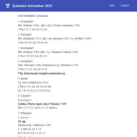
Kalender detsember 2025
Info
Seaded
DETSEMBER / jõulukuu
1. Esmaspäev
Prh. Nahum †VII s. eKr.; õigl. Filaret Armuline †792
1Tm 1:1-7; Lk 19:37-44
2. Teisipäev
Prh. Habakuk †VI s. eKr.; mr. Miropia †251; vg. Porfiiri †1991
1Tm 18-14; Lk 19:45-48
3. Kolmapäev
Prh. Sefanja †VII s.eKr.; vg. Johannes Vaikija †558
1Tm 1:18-20; Lk 20:1-8
4. Neljapäev
Smr. Varvaara †306; Damaskuse vg. Johannes †776
1Tm 3:1-13; Lk 20:9-18
Vkj. Jumalaema templisseminemise p.
5. Reede
Vg. Savva Pühitsetu †532
1Tm 4:4-8; Lk 20:19-26 (R)
Gl 3:8-12; Lk 12:32-40 (L)
6. Laupäev
Nigulapäev
Lüükia Mürra üpsk. imet. Nikolai †345
Hb 13:17-21; Lk 6:17-23 (üpsk.)
7. Pühapäev
2. advent
26. pp.
Milano psk. Ambroosi †397
1. v. HE Lk 24:1-12
Ef 5:9-19; Lk 13:10-17
Vkj. Smr. Katariina