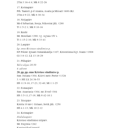
2Tm 3:16-4:4; Mk 8:22-26
17. Kolmapäev
Prh. Taaniel, p-d Anania, Asaria ja Miisael †600 eKr.
2Tm 4:9-22; Mk 8:30-34
18. Neljapäev
Mr-d Sebastian, Sooja, Nikostrat jkk. †288
Tt 1:5-2:1; Mk 9:10-16
19. Reede
Mr. Bonifaati †290; vg. Aglaia †IV s.
Tt 1:15-2:10; Mk 9:33-41
20. Laupäev
Lp. enne Kristuse sündimise p.
EP. Pskmr. Ignaati Jumalakandja †107; Kroonlinna õigl. Joann †1908
Gl 3:8-12; Lk 13:18-29
21. Pühapäev
Talve algus 20.50
4. advent
28. pp, pp. enne Kristuse sündimise p.
Smr. Juliana †304; Kiievi metr. Peeter †1326
3. v. HE Lk 24:36-53
Hb 11:9-10, 17-23, 32-40; Mt 1:1-25
22. Esmaspäev
Smr. Anastasia †304; mr. Evod †304
Hb 3:5-11,17-19; Mk 9:42-10:1
23. Teisipäev
Kreeta 10 mr-t: Gelaasi, Sotik jkk. †250
Hb 4.1-13; Mk 10:2-12
24. Kolmapäev
Jõululaupäev
Kristuse sündimise eelpäev.
Mr. Eugenia †262
Kuninglikud tunnid