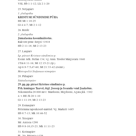
VSL Hb 1:1-12; Lk 2:1-20
25. Neljapäev
1. jõulupüha
KRISTUSE SÜNDIMISE PÜHA
HE Mt 1:18-25
Gl 4:4-7; Mt 2:1-12
26. Reede
2. jõulupüha
Jumalaema koondmälestus.
Rakvere prmr. Sergei †1918
Hb 2:11-18; Mt 2:13-23
27. Laupäev
Lp. pärast Kristuse sündimise p.
Esimr. üdk. Stefan †34; vg. tunn. Teodor Märgistatu †840
1Tm 6:11-16; Mt 12:15-21 (lp.)
Ap 6:8-7:5,47-60; Mt 21:33-42 (esimr.)
Metropoliit Stefanuse nimepäev
28. Pühapäev
Süütalastepäev
29. pp, pp. pärast Kristuse sündimise p.
Prh. kuningas Taavet, õigl. Joosep ja Issanda vend Jaakobus.
Nikomeedia 28 000 mr-t: Mardooni, Migdooni, Agata jkk. †302
4. v. HE Jh 20:1-10
Gl 1:11-19; Mt 2:13-23
29. Esmaspäev
Petlemma lapsukesed-märtrid. Vg. Markell †485
Hb 8:7-13; Mk 10:46-52
30. Teisipäev
Mr. Aniisia †298
Hb 9:8-10,15-23; Mk 11:11-23
31. Kolmapäev
PL. Vg. Melania †439