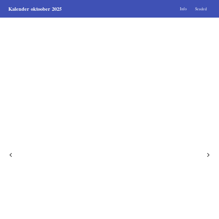
Kalender oktoober 2025
Info
Seaded