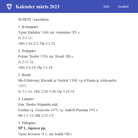
Kalender märts 2023
Info
Seaded
MÄRTS / paastukuu
1. Kolmapäev
Vgmr. Eudokia †160; mr. Antoniina †IV s.
Js 2:3-11;
1Ms 1:24-2:3; Õp 2:1-22
2. Neljapäev
Pskmr. Teodot †326; mr. Troadi †III s.
Js 2:11-21;
1Ms 2:4-19; Õp 3:1-18
3. Reede
Mr-d Eutroopi, Kleonik ja Vasilisk †308; vg-d Piama ja Aleksandra
†337;
Js 3:1-14; 1Ms 2:20-3:20; Õp 3:19-34
4. Laupäev
Smr. Teodor Sõjamehe mäl.
Jordani vg. Gerassim †475; vg. Jaakob Paastuja †VI s.
Hb 1:1-12; Mk 2:23-3:5
5. Pühapäev
SP 1., õigeusu pp.
Vgmr. Koonon †I s.; mr. Iraida †III s.