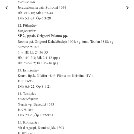
Surnute mäl.
Jeruusalemma patr. Sofrooni †644
Hb 3:12-16; Mk 1:35-44
1Ms 5:1-24; Õp 6:3-20
12. Pühapäev
Korjusepäev
SP 2., ppsk. Grigoori Palama pp.
Rooma pst. Grigoori Kahekõneleja †604; vg. tunn. Teofan †818; vg.
Siimeon †1022
5. v. HE Lk 24:36-53
Hb 1:10-2:3; Mk 2:1-12 (pp.)
Hb 7:26-8:2; Jh 10:9-16 (p.)
13. Esmaspäev
Konst. üpsk. Nikifor †846; Pärsia mr. Kristiina †IV s.
Js 8:13-9:7;
1Ms 6:9-22; Õp 8:1-21
14. Teisipäev
Emakeelepäev
Nursia vg. Benedikt †543
Js 9:9-10:4;
1Ms 7:1-5; Õp 8:32-9:11
15. Kolmapäev
Mr-d Agaapi, Dionissi jkk. †303
Js 10:12-20;