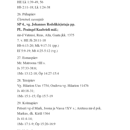
HE Lk 1:39-49, 56
Hb 2:11-18; Lk 1:24-38
26. Pühapäev
Üleminek suveajale
SP 4., vg. Johannes Redelikirjutaja pp.
PL. Peaingel Kaabrieli mäl.;
mr-d Vatuusi, Reas, Alla, Gaata jkk. †375
7. v. HE Jh 20:11-18
Hb 6:13-20; Mk 9:17-31 (pp.)
Ef 5:9-19; Mt 4:25-5:12 (vg.)
27. Esmaspäev
Mr. Matroona †III s.
Js 37:33-38:6;
1Ms 13:12-18; Õp 14:27-15:4
28. Teisipäev
Vg. Hilarion Uus †754; Oudova vg. Hilarion †1476
Js 40:18-31;
1Ms 15:1-15; Õp 15:7-19
29. Kolmapäev
Petseri vg-d Mark, Joona ja Vassa †XV s.; Aretusa mr-d psk.
Markus, dk. Kirill †364
Js 41:4-14;
1Ms 17:1-9; Õp 15:20-16:9