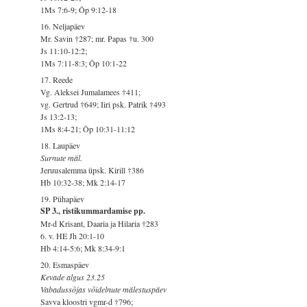
1Ms 7:6-9; Õp 9:12-18
16. Neljapäev
Mr. Savin †287; mr. Papas †u. 300
Js 11:10-12:2;
1Ms 7:11-8:3; Õp 10:1-22
17. Reede
Vg. Aleksei Jumalamees †411;
vg. Gertrud †649; Iiri psk. Patrik †493
Js 13:2-13;
1Ms 8:4-21; Õp 10:31-11:12
18. Laupäev
Surnute mäl.
Jeruusalemma üpsk. Kirill †386
Hb 10:32-38; Mk 2:14-17
19. Pühapäev
SP 3., ristikummardamise pp.
Mr-d Krisant, Daaria ja Hilaria †283
6. v. HE Jh 20:1-10
Hb 4:14-5:6; Mk 8:34-9:1
20. Esmaspäev
Kevade algus 23.25
Vabadussõjas võidelnute mälestuspäev
Savva kloostri vgmr-d †796;