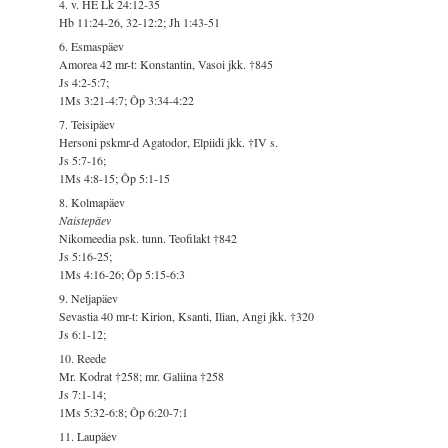
4. v. HE Lk 24:12-35
Hb 11:24-26, 32-12:2; Jh 1:43-51
6. Esmaspäev
Amorea 42 mr-t: Konstantin, Vasoi jkk. †845
Js 4:2-5:7;
1Ms 3:21-4:7; Õp 3:34-4:22
7. Teisipäev
Hersoni pskmr-d Agatodor, Elpiidi jkk. †IV s.
Js 5:7-16;
1Ms 4:8-15; Õp 5:1-15
8. Kolmapäev
Naistepäev
Nikomeedia psk. tunn. Teofilakt †842
Js 5:16-25;
1Ms 4:16-26; Õp 5:15-6:3
9. Neljapäev
Sevastia 40 mr-t: Kirion, Ksanti, Ilian, Angi jkk. †320
Js 6:1-12;
10. Reede
Mr. Kodrat †258; mr. Galiina †258
Js 7:1-14;
1Ms 5:32-6:8; Õp 6:20-7:1
11. Laupäev