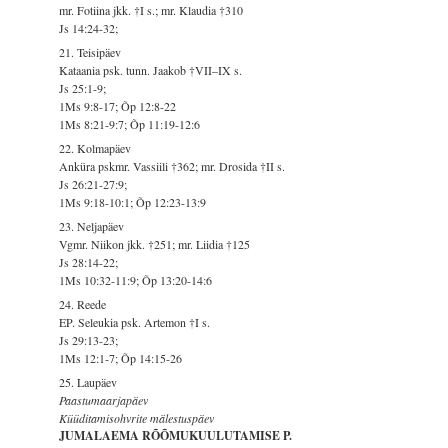
mr. Fotiina jkk. †I s.; mr. Klaudia †310
Js 14:24-32;
21. Teisipäev
Kataania psk. tunn. Jaakob †VII–IX s.
Js 25:1-9;
1Ms 9:8-17; Õp 12:8-22
1Ms 8:21-9:7; Õp 11:19-12:6
22. Kolmapäev
Anküra pskmr. Vassiili †362; mr. Drosida †II s.
Js 26:21-27:9;
1Ms 9:18-10:1; Õp 12:23-13:9
23. Neljapäev
Vgmr. Niikon jkk. †251; mr. Liidia †125
Js 28:14-22;
1Ms 10:32-11:9; Õp 13:20-14:6
24. Reede
EP. Seleukia psk. Artemon †I s.
Js 29:13-23;
1Ms 12:1-7; Õp 14:15-26
25. Laupäev
Paastumaarjapäev
Küüditamisohvrite mälestuspäev
JUMALAEMA RÕÕMUKUULUTAMISE P.