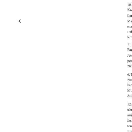
10
Kõi
Is
Maa
ena
Lub
Rm
11
Paa
Jee
pea
2K
6.
Nõn
kar
Mt 
Jut
12
ulu
mü
Iss
tem
Jum