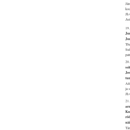
Jär
ko
Jh 
Jut
19
Jum
Ju
Tõe
Sul
pat
20
se
Jee
tun
Ait
ja 
Jh 
21.
arm
Kui
rõõ
nä
Tän