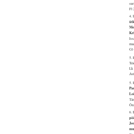
sur
Fl 
4.
ütl
Me
Kr
Iss
maa
Gl
5.
Tei
Lk 
Jut
5.
Pau
Loi
Tän
Õnn
6.
pö
Jee
mu