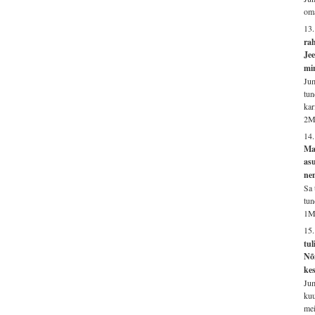
oma
13
rah
Jee
mi
Jum
tun
kar
2M
14.
Ma 
as
ne
Sa 
tun
1M
15
tul
Nõ
kes
Jum
kuu
mei