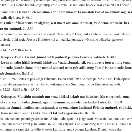
 lapsi, siis oleme hoitud kõige kurja eest. Siruta, Issand, oma hoidev käsi ka minu elu kohale.
. Esmaspäev
Issand tuleb mõistma kohut ilmamaale; ta mõistab kohut maailmale õiguses
vaile õigluses.
Ps 98,9
sus ütleb: Minu otsus on õiglane, sest ma ei otsi oma tahtmist, vaid tema tahtmist, kes
nu on saatnud.
Jh 5,30
al, Sinu otsused meie üle on alati õiged. Sa ei taha, et keegi hukka läheks, vaid et kõik tuleksid
dmisele. Juhi meid Jeesuse Kristuse kui armuallika juurde, et võiksime pääseda igavesest
istusest.
s 14,15–22; Jh 4,1–14
 Teisipäev
Vaata, Issand Jumal tuleb jõuliselt ja tema käsivars valitseb.
Js 40,10
kuulsin valju häält troonilt hüüdvat: Vaata, Jumala telk on inimeste juures ning tema
ub nende juurde elama ning nemad saavad tema rahvaiks ning Jumal ise on nende juur
nde Jumalaks.
Ilm 21,3
tuled, Jumal, selles ei pea keegi kahtlema. Palun vaid üht: tule meie juurde kui Isa, keda õpime
dma juba praeguses elus, ja luba, et võiksime elada Sinu kojas, Sinu läheduses igavesti.
s 32,23–32(33); Jh 4,15–26
. Kolmapäev
Mu süda muutub mu sees, ühtlasi ärkab mu halastus. Ma ei tee teoks oma
ist viha, sest ma olen Jumal, aga mitte inimene, ma olen su keskel Püha.
Ho 11,8.9
nda on Jumal maailma armastanud, et ta oma ainusündinud Poja on andnud, et ükski
 temasse usub, ei hukkuks, vaid et tal oleks igavene elu.
Jh 3,16
al, oleme oma pattudega ära teeninud Sinu viha ajalikult ja igavesti. Meie ainuke lootus on, et 
lutad maailmale armu ja halastust, mille ülim väljendus on Sinu Poeg Jeesus Kristus. Tema sai
e, inimeste sarnaseks ja võttis enesele karistuse, mida pidime kandma. Kingi meile usku