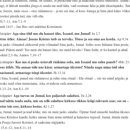
u käsud ja seadused, Jumal, on selleks, et püsiksime elus ja leiaksime tõelise õnnistuse. Teame
agi, et lihtsalt inimliku jõuga ei suuda me neid täita, vaid osutume ikka ja jälle üleastujateks. Tul
a, Jeesus, meie sisse – otse südamesse – ja tee see ime, et koos Sinuga ja Sinu järel käies võik
poolest püsida teel, mis viib ellu.
20,7–11; Am 7,1–9
juuli 1415 – Jan Hus suri märtrina Konstanzis
Teisipäev
Aga sina tõid mu elu hauast üles, Issand, mu Jumal!
Jn 2,7
trus ütles: Aineas! Jeesus Kristus teeb su terveks. Tõuse ja sea oma ase korda.
Ap 9,34
e jaoks võimatud olukorrad pole võimatud Sinu jaoks, Jumal. Selles usus hüüame Sinu poole,
and: Päästa meid! Too meie elu hauast üles, tee meid terveks! Tänu Sulle, et Sa kuuled ja aitad.
ekiel 2,3–8a; Aamos 7,10–17
 Kolmapäev
Kas ma ei peaks ustavalt rääkima seda, mis Issand mu suhu paneb?
4Ms 23,
sus ütleb: Ma annan teile uue käsu: armastage üksteist! Nõnda nagu mina teid olen
astanud, armastage teiegi üksteist.
Jh 13,34
 Sina, Issand, paned mu südamesse ja suhu oma sõnad – Elu sõnad –, siis tee mind julgeks ja
avaks neid sõnu tunnistama. Aita, et teeksin seda armastuses.
 1,13–24; Am 8,1–10
Neljapäev
Aga taevas on Jumal, kes paljastab saladusi.
Tn 2,28
al tahtis teada anda, mis on selle saladuse kirkuse rikkus kõigi rahvaste seas; see on –
stus teie sees, kirkuse lootus.
Kl 1,27
a, Jumal, tunned ja tead kõike, mis on meie jaoks saladus. Õpime Sind ennastki tundma üksnes
suse Kristuse kaudu, kelles näeme Sinu armu mõtteid ja halastuse tegusid. Jumal, ilmuta meile
 Poega Jeesust Kristust, et saaksime nägijateks.
 15,4–12; Am 8,11–14