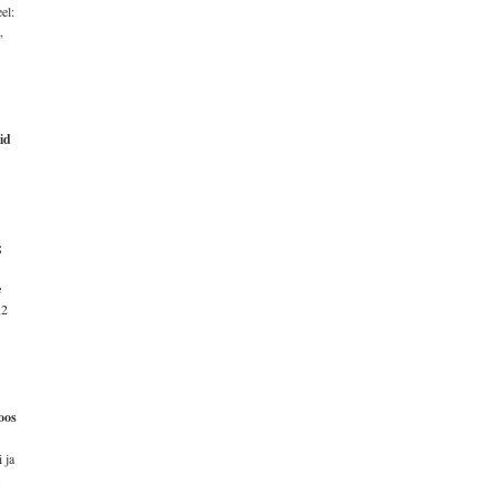
el:
,
id
;
e
,2
oos
 ja
t