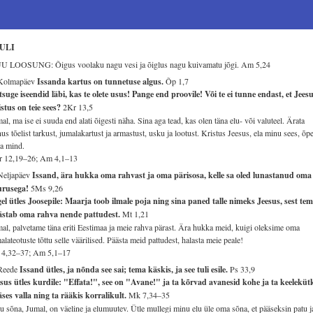
ULI
U LOOSUNG: Õigus voolaku nagu vesi ja õiglus nagu kuivamatu jõgi.
Am 5,24
 Kolmapäev
Issanda kartus on tunnetuse algus.
Õp 1,7
suge iseendid läbi, kas te olete usus! Pange end proovile! Või te ei tunne endast, et Jees
stus on teie sees?
2Kr 13,5
al, ma ise ei suuda end alati õigesti näha. Sina aga tead, kas olen täna elu- või valuteel. Ärata
us tõelist tarkust, jumalakartust ja armastust, usku ja lootust. Kristus Jeesus, ela minu sees, õpe
a mind.
r 12,19–26; Am 4,1–13
Neljapäev
Issand, ära hukka oma rahvast ja oma pärisosa, kelle sa oled lunastanud oma
urusega!
5Ms 9,26
el ütles Joosepile: Maarja toob ilmale poja ning sina paned talle nimeks Jeesus, sest te
ästab oma rahva nende pattudest.
Mt 1,21
al, palvetame täna eriti Eestimaa ja meie rahva pärast. Ära hukka meid, kuigi oleksime oma
alateotuste tõttu selle väärilised. Päästa meid pattudest, halasta meie peale!
 4,32–37; Am 5,1–17
 Reede
Issand ütles, ja nõnda see sai; tema käskis, ja see tuli esile.
Ps 33,9
sus ütles kurdile: "Effata!", see on "Avane!" ja ta kõrvad avanesid kohe ja ta keeleküt
ses valla ning ta rääkis korralikult.
Mk 7,34–35
u sõna, Jumal, on väeline ja elumuutev. Ütle mullegi minu elu üle oma sõna, et pääseksin patu j