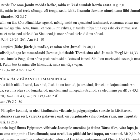
. Reede
Tee oma jõudu mööda kõike, mida su käsi suudab korda saata.
Kg 9,10
k, mida te iial teete sõnaga või teoga, seda tehke Issanda Jeesuse nimel, tema läbi Jumal
a tänades.
Kl 3,17
ilm on täis kõikvõimalikke tegusid, mõnigi neist on ajendatud teadmisest, et surmas ei saa me
m midagi teha. Aita, Jumal, et meie, Sinu rahvas, ei tallaks tühja tuult ega rabeleks rumalusest.
a, et meie teod oleksid ka Sinu teod ja meie sõnad oleksid Sinu sõnad.
 9,14–23(24–26); Am 9,1–10
. Laupäev
Jätke järele ja teadke, et mina olen Jumal!
Ps 46,11
disolijad aga kummardasid Jeesust ja ütlesid: Tõesti, sina oled Jumala Poeg!
Mt 14,33
sus, Jumala Poeg, Sinu sõna peale vaibusid hukutavad lained. Sinul on meelevald taevas ja ma
l. Palun too ka minu ellu lahendusi, mida ma väga vajan.
r 12,1–10; Am 9,11–15
 PÜHAPÄEV PÄRAST KOLMAINUPÜHA
da ütleb nüüd Issand, kes sind, Jaakob, on loonud, ja kes sind, Iisrael, on kujundanud: Ära
da, sest ma olen sind lunastanud, ma olen sind nimepidi kutsunud, sa oled minu päralt!
Js 43,1
28,16–20; Js 43,1–7; Ps 139,1–18.23f
lus: 1Pt 2,2–10
. Pühapäev
Issand, sa oled kindluseks viletsale ja pelgupaigaks vaesele ta kitsikuses,
aluseks raju eest, varjuks palavuse eest; on ju julmade viha otsekui raju, mis raputab
üri.
Js 25,4
anda ingel ilmus Egiptuses viibivale Joosepile unenäos ja ütles: Tõuse üles, võta laps ja
a ema ning mine Iisraelimaale, sest need, kes püüdsid last tappa, on surnud.
Mt 2,19–2
al, praeguse maailma vägivallatsejad, olgu nad kes tahes, pole suuremad Sinust. Kui Sina varj