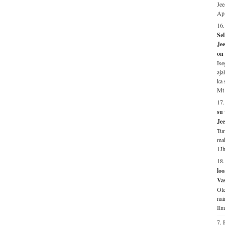
Jee
Ap 
16.
Sel
Jee
on 
Ise
aja
ka 
Mt 
17
su
Jee
Tun
mah
1Jh
18
lo
Vas
Ole
nai
Ilm
7.