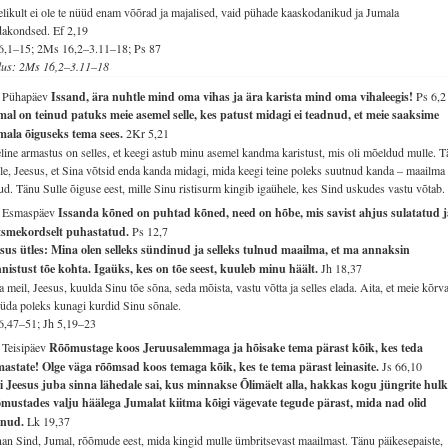
elikult ei ole te nüüd enam võõrad ja majalised, vaid pühade kaaskodanikud ja Jumala
dakondsed.
Ef 2,19
6,1–15; 2Ms 16,2–3.11–18; Ps 87
lus: 2Ms 16,2–3.11–18
. Pühapäev
Issand, ära nuhtle mind oma vihas ja ära karista mind oma vihaleegis!
Ps 6,2
al on teinud patuks meie asemel selle, kes patust midagi ei teadnud, et meie saaksime
mala õiguseks tema sees.
2Kr 5,21
line armastus on selles, et keegi astub minu asemel kandma karistust, mis oli mõeldud mulle. 
le, Jeesus, et Sina võtsid enda kanda midagi, mida keegi teine poleks suutnud kanda – maailma
ud. Tänu Sulle õiguse eest, mille Sinu ristisurm kingib igaühele, kes Sind uskudes vastu võtab.
. Esmaspäev
Issanda kõned on puhtad kõned, need on hõbe, mis savist ahjus sulatatud j
itsmekordselt puhastatud.
Ps 12,7
sus ütles: Mina olen selleks sündinud ja selleks tulnud maailma, et ma annaksin
nistust tõe kohta. Igaüks, kes on tõe seest, kuuleb minu häält.
Jh 18,37
a meil, Jeesus, kuulda Sinu tõe sõna, seda mõista, vastu võtta ja selles elada. Aita, et meie kõrv
süda poleks kunagi kurdid Sinu sõnale.
6,47–51; Jh 5,19–23
 Teisipäev
Rõõmustage koos Jeruusalemmaga ja hõisake tema pärast kõik, kes teda
astate! Olge väga rõõmsad koos temaga kõik, kes te tema pärast leinasite.
Js 66,10
 Jeesus juba sinna lähedale sai, kus minnakse Õlimäelt alla, hakkas kogu jüngrite hul
mustades valju häälega Jumalat kiitma kõigi vägevate tegude pärast, mida nad olid
inud.
Lk 19,37
an Sind, Jumal, rõõmude eest, mida kingid mulle ümbritsevast maailmast. Tänu päikesepaiste,