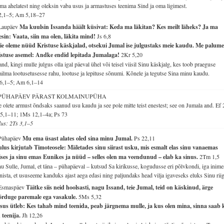
ma ahelatest ning oleksin vaba usus ja armastuses teenima Sind ja oma ligimest.
2,1–5; Am 5,18–27
 Laupäev
Ma kuulsin Issanda häält küsivat: Keda ma läkitan? Kes meilt läheks? Ja ma
esin: Vaata, siin ma olen, läkita mind!
Js 6,8
ie oleme nüüd Kristuse käskjalad, otsekui Jumal ise julgustaks meie kaudu. Me palum
istuse asemel: Andke endid lepitada Jumalaga!
2Kr 5,20
and, kingi mulle julgus olla igal päeval ühel või teisel viisil Sinu käskjalg, kes toob praeguse
ilma lootusetusesse rahu, lootuse ja lepituse sõnumi. Kõnele ja tegutse Sina minu kaudu.
 6,1–5; Am 6,1–14
 PÜHAPÄEV PÄRAST KOLMAINUPÜHA
e olete armust õndsaks saanud usu kaudu ja see pole mitte teist enestest; see on Jumala and.
Ef 
5,1–11; 1Ms 12,1–4a; Ps 73
lus: 2Ts 3,1–5
 Pühapäev
Mu ema üsast alates oled sina minu Jumal.
Ps 22,11
lus kirjutab Timoteosele: Mäletades sinu siirast usku, mis esmalt elas sinu vanaemas
ses ja sinu emas Eunikes ja nüüd – selles olen ma veendunud – elab ka sinus.
2Tm 1,5
u Sulle, Jumal, et täna – pühapäeval – kutsud Sa kirikusse, kogudusse eri põlvkondi, iga inime
ista, et ususeeme kanduks ajast aega edasi ning paljundaks head vilja igaveseks eluks Sinu riig
 Esmaspäev
Täitke siis neid hoolsasti, nagu Issand, teie Jumal, teid on käskinud, ärge
örduge paremale ega vasakule.
5Ms 5,32
sus ütleb: Kes tahab mind teenida, peab järgnema mulle, ja kus olen mina, sinna saab 
 teenija.
Jh 12,26