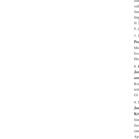
Sin
sed
Sin
tõe
Jr 
6. 
7. 
Pee
Mei
Iss
Hes
8.
Jee
arm
Kui
ust
Gl
9. 
Jum
Kri
Sin
Jee
oma
Ap