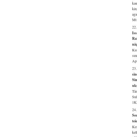
kau
kin
aga
Mt 
22
Is
Ra
näg
Kui
suu
Ap
23.
si
Sin
uk
Tän
Sul
1Kr
24
See
tei
Kes
kel