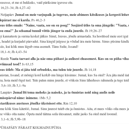
susesse, et me ei hukkuks, vaid päriksime igavese elu.
16,23–34; Jh 4,27–42
 Neljapäev
Jumal on meie varjupaik ja tugevus, meie abimees kitsikuses ja kergesti leitav
lepärast me ei karda.
Ps 46,2–3
sus ütles emale: "Naine, vaata, see on su poeg!" Seejärel ütles ta oma jüngrile: "Vaata, 
su ema!" Ja selsamal tunnil võttis jünger ta enda juurde.
Jh 19,26–27
gi kannatuste ja surma keskel jätkus Sinul, Jeesus, jõudu armastada. Sa hoolitsed meie eest igal
l, headel ja kurjadel päevadel. Sina kingid julguse ja võidad ära meie hirmu. Sinus püsime kindla
siis, kui kõik muu liigub oma asemelt. Tänu Sulle, Issand!
18,1–6; Jh 4,43–54
. Reede
Vaata taevast alla ja näe oma pühast ja aulisest eluasemest. Kus on su püha viha
 võimsad teod?
Js 63,15
sus ütleb: Ma ei jäta teid orbudeks, ma tulen teie juurde.
Jh 14,18
nistan, Issand, et mõnigi kord kerkib mu hinge küsimus: Jumal, kus Sa oled? Ära jäta meid iial
a, hoia meid õigel teel. Tule palun minu juurde, et võiksin Sinu läheduses rahuneda ja tuge leid
 5,6–10; Jh 5,1–9a
. Laupäev
Jumal lõi tema meheks ja naiseks, ja ta õnnistas neid ning andis neile
omisepäeval nime: inimene.
1Ms 5,2
tastikuses austuses jõudke üksteisest ette.
Rm 12,10
me kõik Sinu kätetöö, Jumal. Sinu juurest tuleb elu ja õnnistus. Aita, et mees võiks olla mees j
ne võiks olla naine. Õpeta meid täitma seda ülesannet, mille jaoks Sa oled meid loonud.
 3,1–6; Jh 5,9b–18
 PÜHAPÄEV PÄRAST KOLMAINUPÜHA