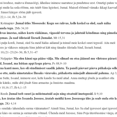
ni looduse, maitsva lõunasöögi, lähedase inimese naeratuse ja puudutuse eest. Ometigi palun ve
gi mulle ka seda rõõmu, mis tuleb Sinu ligiolust, Jumal. Maised rõõmud viimaks ikkagi kaovad
 Sinust kiirgav rõõm jääb igavesti.
22,1–14; Jh 5,24–30
. Kolmapäev
Jumal ütles Moosesele: Kogu see rahvas, kelle keskel sa oled, saab näha
sanda tegu.
2Ms 34,10
hvas imestas, nähes kurte rääkimas, vigaseid tervena ja jalutuid kõndimas ning pimeda
emas. Ja nad ülistasid Iisraeli Jumalat.
Mt 15,31
 palju kordi, Jumal, oled Sa meid hädas aidanud ja teinud meie keskel suuri tegusid. Aita meil
res ja väikeses märgata Sinu juhtivat kätt ning tänades ülistada Sind, Iisraeli Jumal.
 10,(21–23)24–36; Jh 5,31–47
 Neljapäev
Ma olen kinni ega pääse välja. Mu silmad on otsa jäänud mu viletsuse pärast
nd, Issand, ma hüüan appi kogu päeva.
Ps 88,9–10
na kanti mees, kes oli sündimisest saadik jalutu. Ta pandi päevast päeva pühakoja sell
se ette, mida nimetatakse Ilusaks väravaks, pühakotta minejailt almuseid paluma.
Ap 3
u Sulle, Issand, inimeste eest, kelle kaudu Sa meid aitad. Anna mullegi jõudu ja usaldust olla
le käteks, mille abil jõuab Sinu armastus ja õnnistus maailma.
 10,16.17; Jh 6,1–15
. Reede
Jumal teeb suuri ja mõistmatuid asju ning otsatuid imetegusid.
Ii 9,10
, kes äratas üles Issanda Jeesuse, äratab meidki koos Jeesusega üles ja seab enda ette k
ega.
2Kr 4,14
 suudaks lahendada surma vääramatust? Ainult Sina, Jumal, kes Sa elad igavesest ajast igavesti
le käes on surma ja surmavalla võtmed. Ühenda meid Jeesuse, Sinu Poja ülestõusmise väega, e