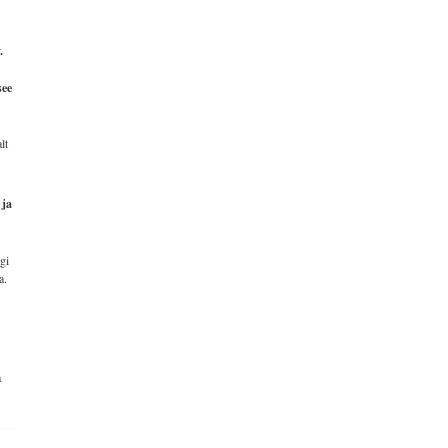
.
see
lt
 ja
gi
a.
a