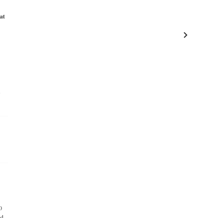
at
a
0
ad