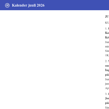
Kalender juuli 2026
JU
KU
1.
Kat
Kri
Jum
min
Sin
1K
2. 
su
Ing
pä
Jum
jum
Ap
3.
Jee
pää
Sin