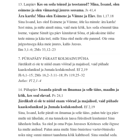
13. Laupäev
Kes on seda teinud ja teostanud? Mina, Issand, olen
esimene ja olen viimastegi juures seesama.
Js 41,4
Ära karda! Mina olen Esimene ja Viimne ja Elav.
Ilm 1,17.18
Sina Issand, kes oled Esimene ja Viimne, ütle ka minule: ära karda!
Sest mina, ja mitte ainult mina, vaid meie kõik, kes seda sõnumit täna
loeme, vajame Sinult iga päev kinnitavat Sõna, et jaksaksime üldse
teele minna ja käia teel, mille Sina oled meile ette pannud. Ole oma
julgustusega ikka meie juures, kallis Jeesus.
Ilm 3,1–6; 2Ms 33,12–23
7. PÜHAPÄEV PÄRAST KOLMAINUPÜHA
Järelikult ei ole te nüüd enam võõrad ja majalised, vaid pühade
kaaskodanikud ja Jumala kodakondsed.
Ef 2,19
Jh 6,1–15; 2Ms 16,2–3.11–18; Ps 119,25–32
Jutlus: Fl 2,1–4
14. Pühapäev
Issanda päralt on ilmamaa ja selle täius, maailm ja
kõik, kes seal elavad.
Ps 24,1
Järelikult ei ole te nüüd enam võõrad ja majalised, vaid pühade
kaaskodanikud ja Jumala kodakondsed.
Ef 2,19
Sina, Issand, kelle päralt on ilmamaa ja selle täius, palun tule iga päev
mulle nii lähedale, et ma tunneksin lausa füüsiliselt kuulumist Sinu
lähedaste hulka. Sa oled ju oma Pojas Jeesuses Kristuses selle õiguse
ka mulle andnud. Palun anna mulle Sinu õnnistuse vastuvõtmiseks
usku ning sunni minust taanduma kõik kahtlused. Sina suudad seda.