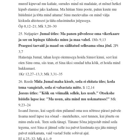
mured kipuvad mu kallale, surudes mind nii madalale, et mõnel hetkel
kipub elamise jaks kaduma. Ma hüüan Sinu poole, palun kuule mu
hüüdmist ja tõtta mind aitama! Sinu meelevallas on mind välja
kiskuda ahistusest ja täita edasimineku julgusega.
Õp 8,12–21; Mk 3,20–30
25. Neljapäev
Jumal ütles: Ma panen pilvedesse oma vikerkaare
ja see on lepingu tähiseks minu ja maa vahel.
1Ms 9,13
Praegusi taevaid ja maad on säilitatud sellesama sõna jõul.
2Pt
3,7
Halastaja Jumal, tahan kogu olemusega hoida Sinust kinni, sest kui
olen Sinu oma, siis tean, et Sina üksi suudad teha kõik, et hoida mind
hukkumast.
1Kr 12,27–13,3; Mk 3,31–35
26. Reede
Mida Jumal maha kisub, seda ei ehitata üles; keda
tema vangistab, seda ei vabastata mitte.
Ii 12,14
Jeesus ütles: "Kõik on võimalik sellele, kes usub." Otsekohe
hüüdis lapse isa: "Ma usun, aita mind mu uskmatuses!"
Mk
9,23–24
Issand Jeesus, kui sageli olen pidanud oma usu nõtruse pärast palvele
lisama need lapse isa sõnad – meeleheites, sest tunnen, kui jõuetu on
minu enda usk. Teen seda tänagi. Tänane Sõna julgustab mind seda
tegema, sest Sina ei jätnud selle isa palvet kuulmata ega jäta minugi
palvet märkamata, vaid vastad Sulle sobival ajal.
Ef 4,25–32; Mk 4,1–9