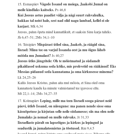
15. Esmaspäev
Vägede Issand on meiega, Jaakobi Jumal on
meile kindlaks kaitseks.
Ps 46,8
Kui Jeesus astus paadist välja ja nägi suurt rahvahulka,
hakkas tal neist hale, sest nad olid nagu lambad, kellel ei ole
karjast.
Mk 6,34
Jeesus, palun õpeta mind kannatlikult, et saaksin Sinu karja talleks.
Jh 6,47–51; 2Ms 34,1–10
16. Teisipäev
Mispärast ütled sina, Jaakob, ja räägid sina,
Iisrael: Minu tee on varjul Issanda eest ja mu õigus läheb
mööda mu Jumalast?
Js 40,27
Jeesus ütles jüngritele: Oh te mõistmatud ja südamelt
pikaldased uskuma seda kõike, mis prohvetid on rääkinud! Eks
Messias pidanud seda kannatama ja oma kirkusesse minema?
Lk 24,25–26
Kallis Jeesus Kristus, palun aita mul mõista, et Sina oled oma
kannatuste kaudu ka minule valmistanud tee igavesse ellu.
Mt 22,1–14; 2Ms 34,27–35
17. Kolmapäev
Leping, mille ma teen Iisraeli sooga pärast neid
päevi, ütleb Issand, on niisugune: ma panen nende sisse oma
käsuõpetuse ja kirjutan selle neile südamesse; siis ma olen neile
Jumalaks ja nemad on mulle rahvaks.
Jr 31,33
Iisraellaste päralt on lapseõigus ja kirkus ja lepingud ja
seadustik ja jumalateenistus ja tõotused.
Rm 9,4.5
Issand Jumal, palun kirjuta oma seadused meie sisse. Tahame olla