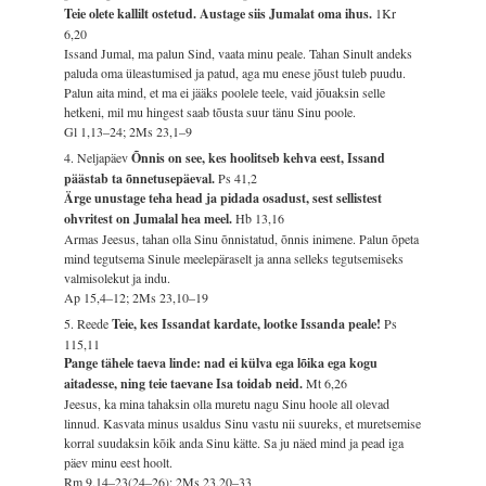
Teie olete kallilt ostetud. Austage siis Jumalat oma ihus.
1Kr
6,20
Issand Jumal, ma palun Sind, vaata minu peale. Tahan Sinult andeks
paluda oma üleastumised ja patud, aga mu enese jõust tuleb puudu.
Palun aita mind, et ma ei jääks poolele teele, vaid jõuaksin selle
hetkeni, mil mu hingest saab tõusta suur tänu Sinu poole.
Gl 1,13–24; 2Ms 23,1–9
4. Neljapäev
Õnnis on see, kes hoolitseb kehva eest, Issand
päästab ta õnnetusepäeval.
Ps 41,2
Ärge unustage teha head ja pidada osadust, sest sellistest
ohvritest on Jumalal hea meel.
Hb 13,16
Armas Jeesus, tahan olla Sinu õnnistatud, õnnis inimene. Palun õpeta
mind tegutsema Sinule meelepäraselt ja anna selleks tegutsemiseks
valmisolekut ja indu.
Ap 15,4–12; 2Ms 23,10–19
5. Reede
Teie, kes Issandat kardate, lootke Issanda peale!
Ps
115,11
Pange tähele taeva linde: nad ei külva ega lõika ega kogu
aitadesse, ning teie taevane Isa toidab neid.
Mt 6,26
Jeesus, ka mina tahaksin olla muretu nagu Sinu hoole all olevad
linnud. Kasvata minus usaldus Sinu vastu nii suureks, et muretsemise
korral suudaksin kõik anda Sinu kätte. Sa ju näed mind ja pead iga
päev minu eest hoolt.
Rm 9,14–23(24–26); 2Ms 23,20–33