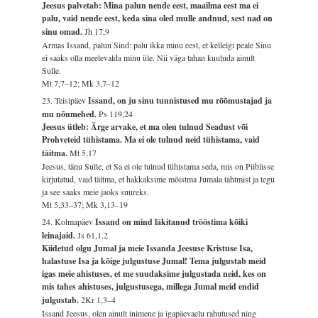
Jeesus palvetab: Mina palun nende eest, maailma eest ma ei
palu, vaid nende eest, keda sina oled mulle andnud, sest nad on
sinu omad.
Jh 17,9
Armas Issand, palun Sind: palu ikka minu eest, et kellelgi peale Sinu
ei saaks olla meelevalda minu üle. Nii väga tahan kuuluda ainult
Sulle.
Mt 7,7–12; Mk 3,7–12
23. Teisipäev
Issand, on ju sinu tunnistused mu rõõmustajad ja
mu nõumehed.
Ps 119,24
Jeesus ütleb: Ärge arvake, et ma olen tulnud Seadust või
Prohveteid tühistama. Ma ei ole tulnud neid tühistama, vaid
täitma.
Mt 5,17
Jeesus, tänu Sulle, et Sa ei ole tulnud tühistama seda, mis on Piiblisse
kirjutatud, vaid täitma, et hakkaksime mõistma Jumala tahtmist ja tegu
ja see saaks meie jaoks suureks.
Mt 5,33–37; Mk 3,13–19
24. Kolmapäev
Issand on mind läkitanud trööstima kõiki
leinajaid.
Js 61,1.2
Kiidetud olgu Jumal ja meie Issanda Jeesuse Kristuse Isa,
halastuse Isa ja kõige julgustuse Jumal! Tema julgustab meid
igas meie ahistuses, et me suudaksime julgustada neid, kes on
mis tahes ahistuses, julgustusega, millega Jumal meid endid
julgustab.
2Kr 1,3–4
Issand Jeesus, olen ainult inimene ja igapäevaelu rahutused ning