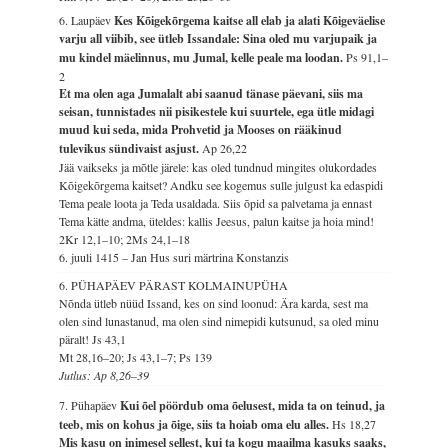
6. Laupäev
Kes Kõigekõrgema kaitse all elab ja alati Kõigeväelise
varju all viibib, see ütleb Issandale: Sina oled mu varjupaik ja
mu kindel mäelinnus, mu Jumal, kelle peale ma loodan.
Ps 91,1–
2
Et ma olen aga Jumalalt abi saanud tänase päevani, siis ma
seisan, tunnistades nii pisikestele kui suurtele, ega ütle midagi
muud kui seda, mida Prohvetid ja Mooses on rääkinud
tulevikus sündivaist asjust.
Ap 26,22
Jää vaikseks ja mõtle järele: kas oled tundnud mingites olukordades
Kõigekõrgema kaitset? Andku see kogemus sulle julgust ka edaspidi
Tema peale loota ja Teda usaldada. Siis õpid sa palvetama ja ennast
Tema kätte andma, üteldes: kallis Jeesus, palun kaitse ja hoia mind!
2Kr 12,1–10; 2Ms 24,1–18
6. juuli 1415 – Jan Hus suri märtrina Konstanzis
6. PÜHAPÄEV PÄRAST KOLMAINUPÜHA
Nõnda ütleb nüüd Issand, kes on sind loonud: Ära karda, sest ma
olen sind lunastanud, ma olen sind nimepidi kutsunud, sa oled minu
päralt!
Js 43,1
Mt 28,16–20; Js 43,1–7; Ps 139
Jutlus: Ap 8,26–39
7. Pühapäev
Kui õel pöördub oma õelusest, mida ta on teinud, ja
teeb, mis on kohus ja õige, siis ta hoiab oma elu alles.
Hs 18,27
Mis kasu on inimesel sellest, kui ta kogu maailma kasuks saaks,