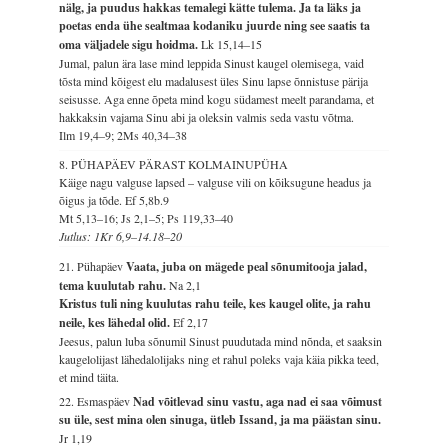
nälg, ja puudus hakkas temalegi kätte tulema. Ja ta läks ja
poetas enda ühe sealtmaa kodaniku juurde ning see saatis ta
oma väljadele sigu hoidma.
Lk 15,14–15
Jumal, palun ära lase mind leppida Sinust kaugel olemisega, vaid
tõsta mind kõigest elu madalusest üles Sinu lapse õnnistuse pärija
seisusse. Aga enne õpeta mind kogu südamest meelt parandama, et
hakkaksin vajama Sinu abi ja oleksin valmis seda vastu võtma.
Ilm 19,4–9; 2Ms 40,34–38
8. PÜHAPÄEV PÄRAST KOLMAINUPÜHA
Käige nagu valguse lapsed – valguse vili on kõiksugune headus ja
õigus ja tõde.
Ef 5,8b.9
Mt 5,13–16; Js 2,1–5; Ps 119,33–40
Jutlus: 1Kr 6,9–14.18–20
21. Pühapäev
Vaata, juba on mägede peal sõnumitooja jalad,
tema kuulutab rahu.
Na 2,1
Kristus tuli ning kuulutas rahu teile, kes kaugel olite, ja rahu
neile, kes lähedal olid.
Ef 2,17
Jeesus, palun luba sõnumil Sinust puudutada mind nõnda, et saaksin
kaugelolijast lähedalolijaks ning et rahul poleks vaja käia pikka teed,
et mind täita.
22. Esmaspäev
Nad võitlevad sinu vastu, aga nad ei saa võimust
su üle, sest mina olen sinuga, ütleb Issand, ja ma päästan sinu.
Jr 1,19