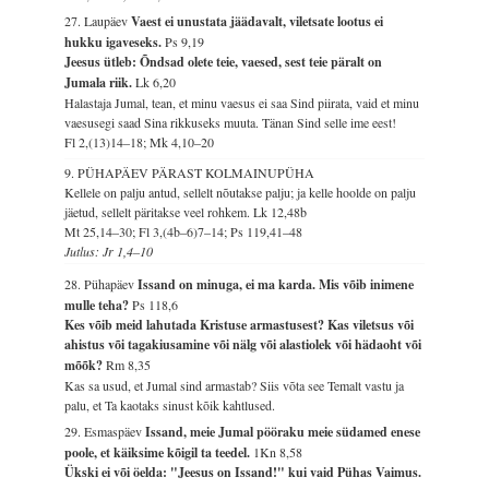
27. Laupäev
Vaest ei unustata jäädavalt, viletsate lootus ei
hukku igaveseks.
Ps 9,19
Jeesus ütleb: Õndsad olete teie, vaesed, sest teie päralt on
Jumala riik.
Lk 6,20
Halastaja Jumal, tean, et minu vaesus ei saa Sind piirata, vaid et minu
vaesusegi saad Sina rikkuseks muuta. Tänan Sind selle ime eest!
Fl 2,(13)14–18; Mk 4,10–20
9. PÜHAPÄEV PÄRAST KOLMAINUPÜHA
Kellele on palju antud, sellelt nõutakse palju; ja kelle hoolde on palju
jäetud, sellelt päritakse veel rohkem.
Lk 12,48b
Mt 25,14–30; Fl 3,(4b–6)7–14; Ps 119,41–48
Jutlus: Jr 1,4–10
28. Pühapäev
Issand on minuga, ei ma karda. Mis võib inimene
mulle teha?
Ps 118,6
Kes võib meid lahutada Kristuse armastusest? Kas viletsus või
ahistus või tagakiusamine või nälg või alastiolek või hädaoht või
mõõk?
Rm 8,35
Kas sa usud, et Jumal sind armastab? Siis võta see Temalt vastu ja
palu, et Ta kaotaks sinust kõik kahtlused.
29. Esmaspäev
Issand, meie Jumal pööraku meie südamed enese
poole, et käiksime kõigil ta teedel.
1Kn 8,58
Ükski ei või öelda: "Jeesus on Issand!" kui vaid Pühas Vaimus.