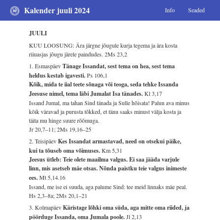
Kalender juuli 2024
Info
Seaded
JUULI
KUU LOOSUNG: Ära järgne jõugule kurja tegema ja ära kosta
riiuasjas jõugu järele paindudes.
2Ms 23,2
1. Esmaspäev
Tänage Issandat, sest tema on hea, sest tema
heldus kestab igavesti.
Ps 106,1
Kõik, mida te iial teete sõnaga või teoga, seda tehke Issanda
Jeesuse nimel, tema läbi Jumalat Isa tänades.
Kl 3,17
Issand Jumal, ma tahan Sind tänada ja Sulle hõisata! Palun ava minus
kõik väravad ja purusta tõkked, et tänu saaks minust välja kosta ja
täita mu hinge suure rõõmuga.
Jr 20,7–11; 2Ms 19,16–25
2. Teisipäev
Kes Issandat armastavad, need on otsekui päike,
kui ta tõuseb oma võimuses.
Km 5,31
Jeesus ütleb: Teie olete maailma valgus. Ei saa jääda varjule
linn, mis asetseb mäe otsas. Nõnda paistku teie valgus inimeste
ees.
Mt 5,14.16
Issand, me ise ei suuda, aga palume Sind: tee meid linnaks mäe peal.
Hs 2,3–8a; 2Ms 20,1–21
3. Kolmapäev
Käristage lõhki oma süda, aga mitte oma riided, ja
pöörduge Issanda, oma Jumala poole.
Jl 2,13