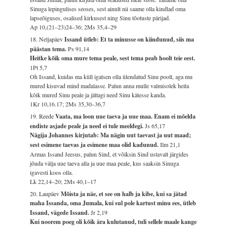
Sinuga lepingulises seoses, sest ainult nii saame olla kindlad oma
lapseõiguses, osalised kirkusest ning Sinu tõotuste pärijad.
Ap 10,(21–23)24–36; 2Ms 35,4–29
18. Neljapäev
Issand ütleb: Et ta minusse on kiindunud, siis ma
päästan tema.
Ps 91,14
Heitke kõik oma mure tema peale, sest tema peab hoolt teie eest.
1Pt 5,7
Oh Issand, kuidas ma küll igatsen olla ülendatud Sinu poolt, aga mu
mured kisuvad mind madalasse. Palun anna mulle valmisolek heita
kõik mured Sinu peale ja jättagi need Sinu kätesse kanda.
1Kr 10,16.17; 2Ms 35,30–36,7
19. Reede
Vaata, ma loon uue taeva ja uue maa. Enam ei mõelda
endiste asjade peale ja need ei tule meeldegi.
Js 65,17
Nägija Johannes kirjutab: Ma nägin uut taevast ja uut maad;
sest esimene taevas ja esimene maa olid kadunud.
Ilm 21,1
Armas Issand Jeesus, palun Sind, et võiksin Sind ustavalt järgides
jõuda välja uue taeva alla ja uue maa peale, kus saaksin Sinuga
igavesti koos olla.
Lk 22,14–20; 2Ms 40,1–17
20. Laupäev
Mõista ja näe, et see on halb ja kibe, kui sa jätad
maha Issanda, oma Jumala, kui sul pole kartust minu ees, ütleb
Issand, vägede Issand.
Jr 2,19
Kui noorem poeg oli kõik ära kulutanud, tuli sellele maale kange