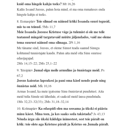
kuid oma hingele kahju teeks?
Mt 16,26
Kallis Issand Jeesus, palun hoia mind, et ma oma rumaluses enda
hingele kahju ei teeks.
8. Esmaspäev
Teie silmad on näinud kõiki Issanda suuri tegusid,
mis ta on teinud.
5Ms 11,7
Meie Issanda Jeesuse Kristuse väge ja tulemist ei ole me teile
teatanud mingeid targutavaid müüte jäljendades, vaid me oleme
tema suurust näinud oma silmaga.
2Pt 1,16
Me täname sind, Jeesus, et oleme Sinust teada saanud Sinuga
kohtunud tunnistajate kaudu. Palun aita meid olla Sinu suuruse
edasijagajad.
2Ms 14,15–22; 2Ms 25,1–22
9. Teisipäev
Jumal olgu meile armuline ja õnnistagu meid.
Ps
67,2
Jeesus kaisutas lapsukesi ja pani oma käed nende peale ning
õnnistas neid.
Mk 10,16
Armas Issand, ka meie igatseme Sinu õnnistavat puudutust. Aita
meid tulla Sinule nii lähedale, et saaksid meid lausa puudutada.
1Ms 32,23–32(33); 2Ms 31,18–32,14
10. Kolmapäev
Ka edaspidi olen ma seesama ja ükski ei päästa
minu käest. Mina teen, ja kes saaks seda takistada?
Js 43,13
Nõnda ärgu siis ükski kiidelgu inimestest, sest teie päralt on
kõik: teie olete aga Kristuse päralt ja Kristus on Jumala päralt.