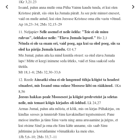
1Kr 3,21.23
Issand, palun anna mulle oma Püha Vaimu kaudu tunda, et kui olen
Kristuse päralt, siis olen ka Jumala päralt. Ja see pole minust enesest,
vaid on mulle antud, kui olen Jeesuse Kristuse oma ellu vastu võtnud.
Ap 16,23–34; 2Ms 32,15–29
11. Neljapäev
Selle asemel et neile öelda: "Teie ei ole minu
rahvas", öeldakse neile: "Elava Jumala lapsed."
Ho 2,1
Nõnda ei ole sa enam ori, vaid poeg, aga kui sa oled poeg, siis sa
oled ka pärija Jumala kaudu.
Gl 4,7
Mu Jumal, palun aita ka mind kuulda otsust: sa oled elava Jumala
laps! Mitte et keegi inimene seda ütleks, vaid et Sina saaksid seda
ütelda.
Mt 18,1–6; 2Ms 32,30–33,6
12. Reede
Ainsatki sõna ei ole langenud tühja kõigist ta headest
sõnadest, mis Issand oma sulase Moosese läbi on rääkinud.
1Kn
8,56
Jeesus hakkas peale Moosesest ja kõigist prohveteist ja seletas
neile, mis temast kõigis kirjades oli öeldud.
Lk 24,27
Armas Jumal, palun aita mõista, et kõik, mis on kirjas Pühakirjas, on
kindlas seoses ja tunnistab Sinu kavakindlast tegutsemisest. Pane
meisse imetlus ja tänu Sinu vastu ning anna arusaamine ja julgus, et
kui otsime Sind ja oma elu Sinu kätte anname, siis saab Sinu
juhtimine ja korraldamine võimalikuks ka meie elus.
1Jh 5,6–10; 2Ms 33,7–11