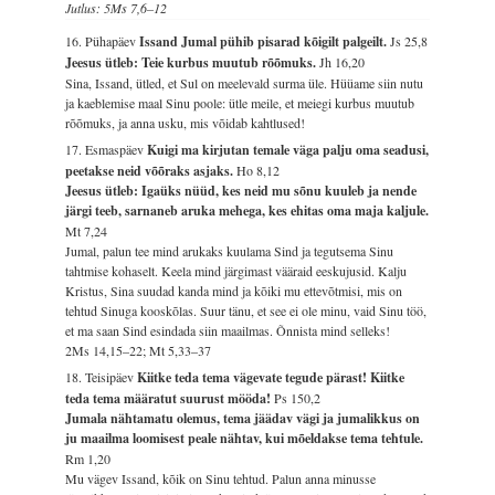
Jutlus: 5Ms 7,6–12
16. Pühapäev
Issand Jumal pühib pisarad kõigilt palgeilt.
Js 25,8
Jeesus ütleb: Teie kurbus muutub rõõmuks.
Jh 16,20
Sina, Issand, ütled, et Sul on meelevald surma üle. Hüüame siin nutu
ja kaeblemise maal Sinu poole: ütle meile, et meiegi kurbus muutub
rõõmuks, ja anna usku, mis võidab kahtlused!
17. Esmaspäev
Kuigi ma kirjutan temale väga palju oma seadusi,
peetakse neid võõraks asjaks.
Ho 8,12
Jeesus ütleb: Igaüks nüüd, kes neid mu sõnu kuuleb ja nende
järgi teeb, sarnaneb aruka mehega, kes ehitas oma maja kaljule.
Mt 7,24
Jumal, palun tee mind arukaks kuulama Sind ja tegutsema Sinu
tahtmise kohaselt. Keela mind järgimast vääraid eeskujusid. Kalju
Kristus, Sina suudad kanda mind ja kõiki mu ettevõtmisi, mis on
tehtud Sinuga kooskõlas. Suur tänu, et see ei ole minu, vaid Sinu töö,
et ma saan Sind esindada siin maailmas. Õnnista mind selleks!
2Ms 14,15–22; Mt 5,33–37
18. Teisipäev
Kiitke teda tema vägevate tegude pärast! Kiitke
teda tema määratut suurust mööda!
Ps 150,2
Jumala nähtamatu olemus, tema jäädav vägi ja jumalikkus on
ju maailma loomisest peale nähtav, kui mõeldakse tema tehtule.
Rm 1,20
Mu vägev Issand, kõik on Sinu tehtud. Palun anna minusse