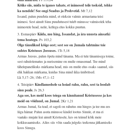
Kõike siis, mida te iganes tahate, et inimesed teile teeksid, tehke
ka nendele! See ongi Seadus ja Prohvetid.
Mt 7,12
Issand, palun puuduta mind, et oleksin valmis armastama teisi
inimesi. Sest ainult Sinu puudutusest tuleb minusse valmisolek teha
inimestele head, neile, kellega elus kokku puutun.
3. Esmaspäev
Kiida, mu hing, Issandat, ja ära unusta ainsatki
tema heategu.
Ps 103,2
Olge tänulikud kõige eest; sest see on Jumala tahtmine teie
suhtes Kristuses Jeesuses.
1Ts 5,18
Armas Jeesus, palun õpeta mind tänama. Ma ei tule tänamisega toime,
sest rahulolematus ja nurisemine on mulle omasemad. Tee mind
tähelepanelikuks märkama head, mis on mulle elus osaks saanud, siis
ehk hakkan märkama, kuidas Sina mind ikka ümbritsed.
Lk 5,17–26; 1Ms 47,1–12
4. Teisipäev
Kindlameelsele sa hoiad rahu, rahu, sest ta loodab
sinu peale.
Js 26,3
Aga see, kes meid koos teiega on kinnitanud Kristusesse ja kes
meid on võidnud, on Jumal.
2Kr 1,21
Armas Jumal, Sa tead, et sageli on rahutus mu hinges ja tee mu ees
liiga hämar. Palun asuta minusse kindel lootus Sinule, et ma ei
vaataks mujale kui ainult Kristusele, kes on teinud kõik meie
kokkusaamiseks. Alles siis võin saada julgeks teekonna jätkamiseks
koos Sinuga.