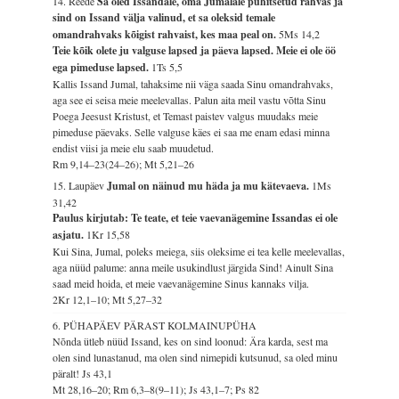
14. Reede
Sa oled Issandale, oma Jumalale pühitsetud rahvas ja
sind on Issand välja valinud, et sa oleksid temale
omandrahvaks kõigist rahvaist, kes maa peal on.
5Ms 14,2
Teie kõik olete ju valguse lapsed ja päeva lapsed. Meie ei ole öö
ega pimeduse lapsed.
1Ts 5,5
Kallis Issand Jumal, tahaksime nii väga saada Sinu omandrahvaks,
aga see ei seisa meie meelevallas. Palun aita meil vastu võtta Sinu
Poega Jeesust Kristust, et Temast paistev valgus muudaks meie
pimeduse päevaks. Selle valguse käes ei saa me enam edasi minna
endist viisi ja meie elu saab muudetud.
Rm 9,14–23(24–26); Mt 5,21–26
15. Laupäev
Jumal on näinud mu häda ja mu kätevaeva.
1Ms
31,42
Paulus kirjutab: Te teate, et teie vaevanägemine Issandas ei ole
asjatu.
1Kr 15,58
Kui Sina, Jumal, poleks meiega, siis oleksime ei tea kelle meelevallas,
aga nüüd palume: anna meile usukindlust järgida Sind! Ainult Sina
saad meid hoida, et meie vaevanägemine Sinus kannaks vilja.
2Kr 12,1–10; Mt 5,27–32
6. PÜHAPÄEV PÄRAST KOLMAINUPÜHA
Nõnda ütleb nüüd Issand, kes on sind loonud: Ära karda, sest ma
olen sind lunastanud, ma olen sind nimepidi kutsunud, sa oled minu
päralt!
Js 43,1
Mt 28,16–20; Rm 6,3–8(9–11); Js 43,1–7; Ps 82