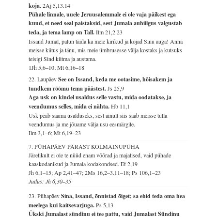
koja.
2Aj 5,13.14
Pühale linnale, uuele Jeruusalemmale ei ole vaja päikest ega
kuud, et need seal paistaksid, sest Jumala auhiilgus valgustab
teda, ja tema lamp on Tall.
Ilm 21,2.23
Issand Jumal, palun täida ka meie kirikud ja kojad Sinu auga! Anna
meisse kiitus ja tänu, mis meie ümbrusesse välja kostaks ja kutsuks
teisigi Sind kiitma ja austama.
1Jh 5,6–10; Mt 6,16–18
22. Laupäev
See on Issand, keda me ootasime, hõisakem ja
tundkem rõõmu tema päästest.
Js 25,9
Aga usk on kindel usaldus selle vastu, mida oodatakse, ja
veendumus selles, mida ei nähta.
Hb 11,1
Usk peab saama usalduseks, sest ainult siis saab meisse tulla
veendumus ja me jõuame välja usu eesmärgile.
Ilm 3,1–6; Mt 6,19–23
7. PÜHAPÄEV PÄRAST KOLMAINUPÜHA
Järelikult ei ole te nüüd enam võõrad ja majalised, vaid pühade
kaaskodanikud ja Jumala kodakondsed.
Ef 2,19
Jh 6,1–15; Ap 2,41–47; 2Ms 16,2–3.11–18; Ps 106,1–23
Jutlus: Jh 6,30–35
23. Pühapäev
Sina, Issand, õnnistad õiget; sa ehid teda oma hea
meelega kui kaitsevarjuga.
Ps 5,13
Ükski Jumalast sündinu ei tee pattu, vaid Jumalast Sündinu