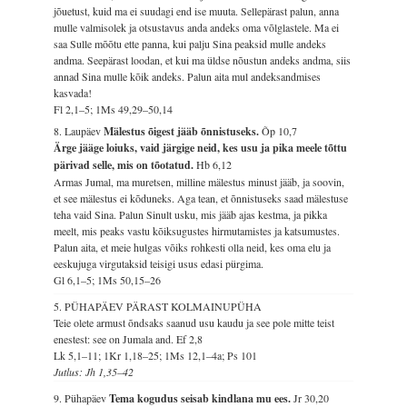
jõuetust, kuid ma ei suudagi end ise muuta. Sellepärast palun, anna
mulle valmisolek ja otsustavus anda andeks oma võlglastele. Ma ei
saa Sulle mõõtu ette panna, kui palju Sina peaksid mulle andeks
andma. Seepärast loodan, et kui ma üldse nõustun andeks andma, siis
annad Sina mulle kõik andeks. Palun aita mul andeksandmises
kasvada!
Fl 2,1–5; 1Ms 49,29–50,14
8. Laupäev
Mälestus õigest jääb õnnistuseks.
Õp 10,7
Ärge jääge loiuks, vaid järgige neid, kes usu ja pika meele tõttu
pärivad selle, mis on tõotatud.
Hb 6,12
Armas Jumal, ma muretsen, milline mälestus minust jääb, ja soovin,
et see mälestus ei kõduneks. Aga tean, et õnnistuseks saad mälestuse
teha vaid Sina. Palun Sinult usku, mis jääb ajas kestma, ja pikka
meelt, mis peaks vastu kõiksugustes hirmutamistes ja katsumustes.
Palun aita, et meie hulgas võiks rohkesti olla neid, kes oma elu ja
eeskujuga virgutaksid teisigi usus edasi pürgima.
Gl 6,1–5; 1Ms 50,15–26
5. PÜHAPÄEV PÄRAST KOLMAINUPÜHA
Teie olete armust õndsaks saanud usu kaudu ja see pole mitte teist
enestest: see on Jumala and.
Ef 2,8
Lk 5,1–11; 1Kr 1,18–25; 1Ms 12,1–4a; Ps 101
Jutlus: Jh 1,35–42
9. Pühapäev
Tema kogudus seisab kindlana mu ees.
Jr 30,20