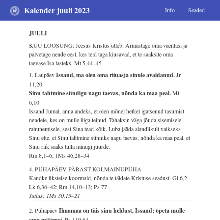
Kalender juuli 2023
Info
Seaded
JUULI
KUU LOOSUNG: Jeesus Kristus ütleb: Armastage oma vaenlasi ja
palvetage nende eest, kes teid taga kiusavad, et te saaksite oma
taevase Isa lasteks.
Mt 5,44–45
1. Laupäev
Issand, ma olen oma riiuasja sinule avaldanud.
Jr
11,20
Sinu tahtmine sündigu nagu taevas, nõnda ka maa peal.
Mt
6,10
Issand Jumal, anna andeks, et olen mõnel hetkel igatsenud tasumist
nendele, kes on mulle liiga teinud. Tahaksin väga jõuda sisemisele
rahunemisele, sest Sina tead kõik. Luba jääda alandlikult vaikseks
Sinu ette, et Sinu tahtmine sünniks nagu taevas, nõnda ka maa peal, et
Sinu riik saaks tulla minugi juurde.
Rm 8,1–6; 1Ms 46,28–34
4. PÜHAPÄEV PÄRAST KOLMAINUPÜHA
Kandke üksteise koormaid, nõnda te täidate Kristuse seadust.
Gl 6,2
Lk 6,36–42; Rm 14,10–13; Ps 77
Jutlus: 1Ms 50,15–21
2. Pühapäev
Ilmamaa on täis sinu heldust, Issand; õpeta mulle
oma määrusi.
Ps 119,64