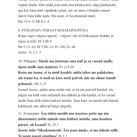
varjule jõuda. Mul endal pole teed oma kitsikustest välja jõudmiseks,
aga kui Sina neid vajalikuks pead, siis on ainus võimalus ennast
täiesti Sinu kätte anda. Ma usun, et Sa armastad mind.
Ilm 19,4–9; Mt 8,1–4
8. PÜHAPÄEV PÄRAST KOLMAINUPÜHA
Käige nagu valguse lapsed – valguse vili on kõiksugune headus ja
õigus ja tõde.
Ef 5,8b.9
Mt 5,13–16; Ef 5,8b–14; Ps 106,24–48
Jutlus: Js 2,1–5
30. Pühapäev
Sinule ma jutustan oma teid ja sa vastad mulle;
õpeta mulle oma määrusi.
Ps 119,26
Kuna me teame, et ta meid kuuleb, mida tahes me paluksime,
siis teame ka, et meil on käes need palved, mis me oleme temalt
palunud.
1Jh 5,15
Issand Jeesus, palun anna mulle usk, et Sa mu palveid kuuled, siis
julgen ma kõik oma südamelt ära rääkida ja olla kindel, et Sa vastad
mulle Sinu kõikväelist tarkust mööda. Sinu käes on meelevald tõrjuda
kahtlused, mis tahavad hinge pugeda.
31. Esmaspäev
Ära tuleta meelde mu nooruse patte ega mu
üleastumisi; mõtle minule oma heldust mööda, oma headuse
pärast, oh Issand!
Ps 25,7
Jeesus ütles Nikodeemusele: Ära pane imeks, et ma ütlesin sulle:
Te peate uuesti sündima!
Jh 3,7