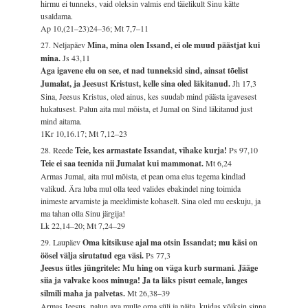
hirmu ei tunneks, vaid oleksin valmis end täielikult Sinu kätte
usaldama.
Ap 10,(21–23)24–36; Mt 7,7–11
27. Neljapäev
Mina, mina olen Issand, ei ole muud päästjat kui
mina.
Js 43,11
Aga igavene elu on see, et nad tunneksid sind, ainsat tõelist
Jumalat, ja Jeesust Kristust, kelle sina oled läkitanud.
Jh 17,3
Sina, Jeesus Kristus, oled ainus, kes suudab mind päästa igavesest
hukatusest. Palun aita mul mõista, et Jumal on Sind läkitanud just
mind aitama.
1Kr 10,16.17; Mt 7,12–23
28. Reede
Teie, kes armastate Issandat, vihake kurja!
Ps 97,10
Teie ei saa teenida nii Jumalat kui mammonat.
Mt 6,24
Armas Jumal, aita mul mõista, et pean oma elus tegema kindlad
valikud. Ära luba mul olla teed valides ebakindel ning toimida
inimeste arvamiste ja meeldimiste kohaselt. Sina oled mu eeskuju, ja
ma tahan olla Sinu järgija!
Lk 22,14–20; Mt 7,24–29
29. Laupäev
Oma kitsikuse ajal ma otsin Issandat; mu käsi on
öösel välja sirutatud ega väsi.
Ps 77,3
Jeesus ütles jüngritele: Mu hing on väga kurb surmani. Jääge
siia ja valvake koos minuga! Ja ta läks pisut eemale, langes
silmili maha ja palvetas.
Mt 26,38–39
Armas Jeesus, palun ava mulle oma süli ja näita, kuidas võiksin sinna