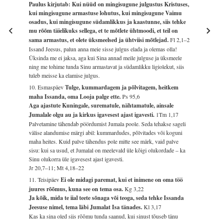
Paulus kirjutab: Kui nüüd on mingisugune julgustus Kristuses,
kui mingisugune armastuse lohutus, kui mingisugune Vaimu
osadus, kui mingisugune südamlikkus ja kaastunne, siis tehke
mu rõõm täielikuks sellega, et te mõtlete ühtmoodi, et teil on
sama armastus, et olete üksmeelsed ja ühtviisi mõtlejad.
Fl 2,1–2
Issand Jeesus, palun anna meie sisse julgus elada ja olemas olla!
Üksinda me ei jaksa, aga kui Sina annad meile julguse ja üksmeele
ning me tohime tunda Sinu armastavat ja südamlikku ligiolekut, siis
tuleb meisse ka elamise julgus.
10. Esmaspäev
Tulge, kummardagem ja põlvitagem, heitkem
maha Issanda, oma Looja palge ette.
Ps 95,6
Aga ajastute Kuningale, surematule, nähtamatule, ainsale
Jumalale olgu au ja kirkus igavesest ajast igavesti.
1Tm 1,17
Palvetamine tähendab pöördumist Jumala poole. Seda tehakse sageli
välise alandumise märgi abil: kummardudes, põlvitades või koguni
maha heites. Kuid palve tähendus pole mitte see märk, vaid palve
sisu: kui sa usud, et Jumalal on meelevald üle kõigi olukordade – ka
Sinu olukorra üle igavesest ajast igavesti.
Jr 20,7–11; Mt 4,18–22
11. Teisipäev
Ei ole midagi paremat, kui et inimene on oma töö
juures rõõmus, kuna see on tema osa.
Kg 3,22
Ja kõik, mida te iial teete sõnaga või teoga, seda tehke Issanda
Jeesuse nimel, tema läbi Jumalat Isa tänades.
Kl 3,17
Kas ka sina oled siis rõõmu tunda saanud, kui sinust tõuseb tänu