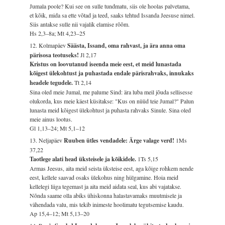
Jumala poole? Kui see on sulle tundmatu, siis ole hoolas palvetama,
et kõik, mida sa ette võtad ja teed, saaks tehtud Issanda Jeesuse nimel.
Siis antakse sulle nii vajalik elamise rõõm.
Hs 2,3–8a; Mt 4,23–25
12. Kolmapäev
Säästa, Issand, oma rahvast, ja ära anna oma
pärisosa teotuseks!
Jl 2,17
Kristus on loovutanud iseenda meie eest, et meid lunastada
kõigest ülekohtust ja puhastada endale pärisrahvaks, innukaks
headele tegudele.
Tt 2,14
Sina oled meie Jumal, me palume Sind: ära luba meil jõuda sellisesse
olukorda, kus meie käest küsitakse: "Kus on nüüd teie Jumal?" Palun
lunasta meid kõigest ülekohtust ja puhasta rahvaks Sinule. Sina oled
meie ainus lootus.
Gl 1,13–24; Mt 5,1–12
13. Neljapäev
Ruuben ütles vendadele: Ärge valage verd!
1Ms
37,22
Taotlege alati head üksteisele ja kõikidele.
1Ts 5,15
Armas Jeesus, aita meid seista üksteise eest, aga kõige rohkem nende
eest, kellele saavad osaks ülekohus ning hülgamine. Hoia meid
kellelegi liiga tegemast ja aita meid aidata seal, kus abi vajatakse.
Nõnda saame olla abiks ühiskonna halastavamaks muutmisele ja
vähendada valu, mis tekib inimeste hoolimatu tegutsemise kaudu.
Ap 15,4–12; Mt 5,13–20