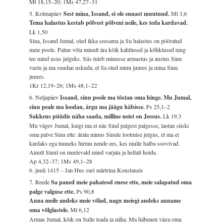
Mt 18,15–20; 1Ms 47,27–31
5. Kolmapäev
Sest mina, Issand, ei ole ennast muutnud.
Ml 3,6
Tema halastus kestab põlvest põlveni neile, kes teda kardavad.
Lk 1,50
Sina, Issand Jumal, oled ikka seesama ja Su halastus on pööratud
meie poole. Palun võta minult ära kõik kahtlused ja kõhklused ning
tee mind usus julgeks. Siis tuleb minusse armastus ja austus Sinu
vastu ja ma suudan uskuda, et Sa oled minu juures ja mina Sinu
juures.
1Kr 12,19–26; 1Ms 48,1–22
6. Neljapäev
Issand, sinu poole ma tõstan oma hinge. Mu Jumal,
sinu peale ma loodan, ärgu ma jäägu häbisse.
Ps 25,1–2
Sakkeus püüdis näha saada, milline neist on Jeesus.
Lk 19,3
Mu vägev Jumal, kuigi ma ei näe Sind palgest palgesse, laotan siiski
oma palve Sinu ette: ärata minus Sinule lootmise julgus, et ma ei
kardaks ega tunneks hirmu nende ees, kes mulle halba soovivad.
Ainult Sinul on meelevald mind varjata ja hellalt hoida.
Ap 4,32–37; 1Ms 49,1–28
6. juuli 1415 – Jan Hus suri märtrina Konstanzis
7. Reede
Sa paned meie pahateod enese ette, meie salapatud oma
palge valguse ette.
Ps 90,8
Anna meile andeks meie võlad, nagu meiegi andeks anname
oma võlglastele.
Mt 6,12
Armas Jumal, kõik on Sulle teada ja näha. Ma häbenen väga oma