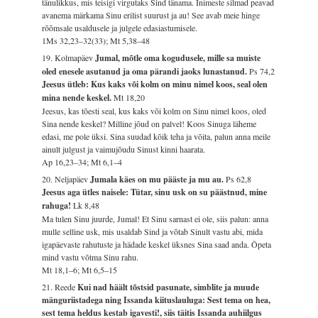
tänulikkus, mis teisigi virgutaks Sind tänama. Inimeste silmad peavad
avanema märkama Sinu erilist suurust ja au! See avab meie hinge
rõõmsale usaldusele ja julgele edasiastumisele.
1Ms 32,23–32(33); Mt 5,38–48
19. Kolmapäev
Jumal, mõtle oma kogudusele, mille sa muiste
oled enesele asutanud ja oma pärandi jaoks lunastanud.
Ps 74,2
Jeesus ütleb: Kus kaks või kolm on minu nimel koos, seal olen
mina nende keskel.
Mt 18,20
Jeesus, kas tõesti seal, kus kaks või kolm on Sinu nimel koos, oled
Sina nende keskel? Milline jõud on palvel! Koos Sinuga läheme
edasi, me pole üksi. Sina suudad kõik teha ja võita, palun anna meile
ainult julgust ja vaimujõudu Sinust kinni haarata.
Ap 16,23–34; Mt 6,1–4
20. Neljapäev
Jumala käes on mu pääste ja mu au.
Ps 62,8
Jeesus aga ütles naisele: Tütar, sinu usk on su päästnud, mine
rahuga!
Lk 8,48
Ma tulen Sinu juurde, Jumal! Et Sinu sarnast ei ole, siis palun: anna
mulle selline usk, mis usaldab Sind ja võtab Sinult vastu abi, mida
igapäevaste rahutuste ja hädade keskel üksnes Sina saad anda. Õpeta
mind vastu võtma Sinu rahu.
Mt 18,1–6; Mt 6,5–15
21. Reede
Kui nad häält tõstsid pasunate, simblite ja muude
mänguriistadega ning Issanda kiituslauluga: Sest tema on hea,
sest tema heldus kestab igavesti!, siis täitis Issanda auhiilgus