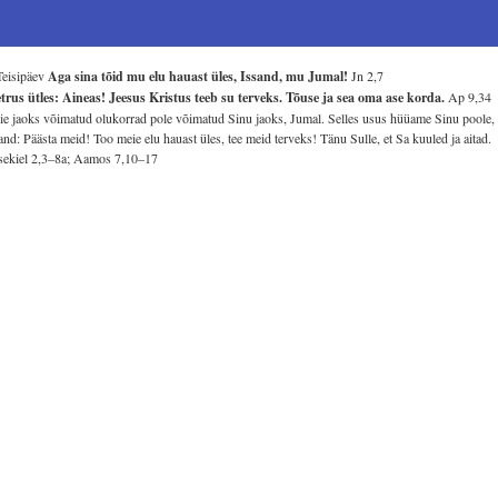
Teisipäev
Aga sina tõid mu elu hauast üles, Issand, mu Jumal!
Jn 2,7
trus ütles: Aineas! Jeesus Kristus teeb su terveks. Tõuse ja sea oma ase korda.
Ap 9,34
e jaoks võimatud olukorrad pole võimatud Sinu jaoks, Jumal. Selles usus hüüame Sinu poole,
and: Päästa meid! Too meie elu hauast üles, tee meid terveks! Tänu Sulle, et Sa kuuled ja aitad.
ekiel 2,3–8a; Aamos 7,10–17