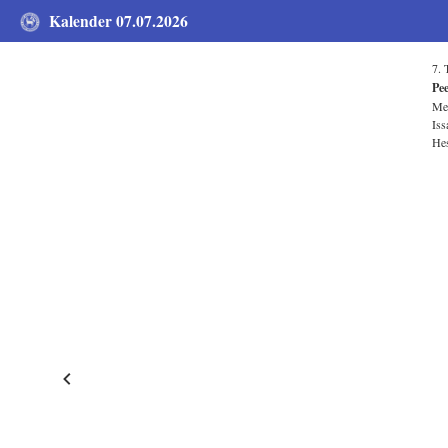
Kalender 07.07.2026
7. 
Pee
Mei
Iss
Hes