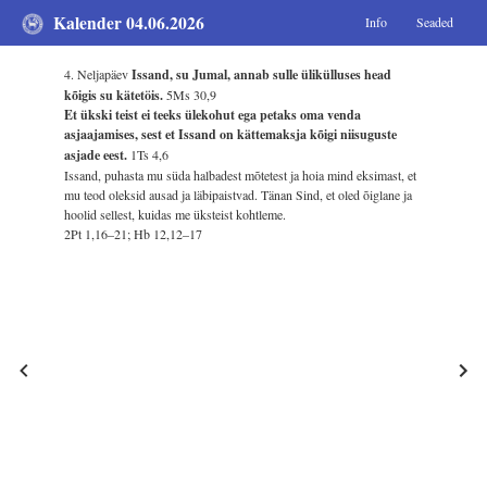
Kalender 04.06.2026
Info
Seaded
4. Neljapäev
Issand, su Jumal, annab sulle ülikülluses head
kõigis su kätetöis.
5Ms 30,9
Et ükski teist ei teeks ülekohut ega petaks oma venda
asjaajamises, sest et Issand on kättemaksja kõigi niisuguste
asjade eest.
1Ts 4,6
Issand, puhasta mu süda halbadest mõtetest ja hoia mind eksimast, et
mu teod oleksid ausad ja läbipaistvad. Tänan Sind, et oled õiglane ja
hoolid sellest, kuidas me üksteist kohtleme.
2Pt 1,16–21; Hb 12,12–17