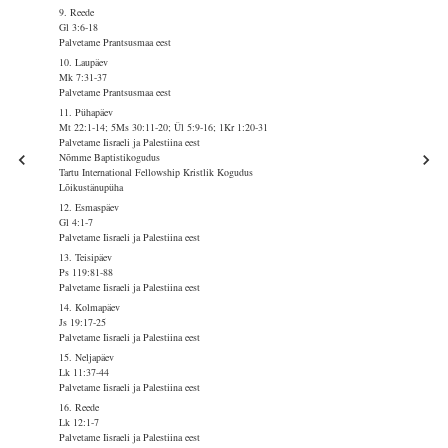
9. Reede
Gl 3:6-18
Palvetame Prantsusmaa eest
10. Laupäev
Mk 7:31-37
Palvetame Prantsusmaa eest
11. Pühapäev
Mt 22:1-14; 5Ms 30:11-20; Ül 5:9-16; 1Kr 1:20-31
Palvetame Iisraeli ja Palestiina eest
Nõmme Baptistikogudus
Tartu International Fellowship Kristlik Kogudus
Lõikustänupüha
12. Esmaspäev
Gl 4:1-7
Palvetame Iisraeli ja Palestiina eest
13. Teisipäev
Ps 119:81-88
Palvetame Iisraeli ja Palestiina eest
14. Kolmapäev
Js 19:17-25
Palvetame Iisraeli ja Palestiina eest
15. Neljapäev
Lk 11:37-44
Palvetame Iisraeli ja Palestiina eest
16. Reede
Lk 12:1-7
Palvetame Iisraeli ja Palestiina eest