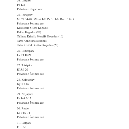
24. Laupäev
Ps 122
Palvetame Ungari eest
25. Pühapäev
Mt 22:34-40; 5Ms 6:1-9; Ps 31:1-6; Rm 13:8-14
Palvetame Šotimaa eest
Kuressaare Siioni Kogudus
Rakke Kogudus (90)
Tallinna Kristlik Mosaiik Kogudus (10)
Tartu Annelinna Kogudus
Tartu Kristlik Risttee Kogudus (20)
26. Esmaspäev
Lk 13:18-21
Palvetame Šotimaa eest
27. Teisipäev
Ef 5:6-20
Palvetame Šotimaa eest
28. Kolmapäev
Kg 4:7-16
Palvetame Šotimaa eest
29. Neljapäev
Ps 144:3-15
Palvetame Šotimaa eest
30. Reede
Lk 14:7-14
Palvetame Šotimaa eest
31. Laupäev
Fl 1:3-11