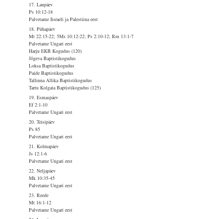
17. Laupäev
Ps 10:12-18
Palvetame Iisraeli ja Palestiina eest
18. Pühapäev
Mt 22:15-22; 5Ms 10:12-22; Ps 2:10-12; Rm 13:1-7
Palvetame Ungari eest
Harju EKB Kogudus (120)
Jõgeva Baptistikogudus
Loksa Baptistikogudus
Paide Baptistikogudus
Tallinna Allika Baptistikogudus
Tartu Kolgata Baptistikogudus (125)
19. Esmaspäev
Ef 2:1-10
Palvetame Ungari eest
20. Teisipäev
Ps 85
Palvetame Ungari eest
21. Kolmapäev
Js 12:1-6
Palvetame Ungari eest
22. Neljapäev
Mk 10:35-45
Palvetame Ungari eest
23. Reede
Mt 16:1-12
Palvetame Ungari eest