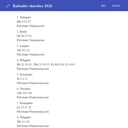
Kalender oktoober 2026
Info
Seaded
1. Neljapäev
Mk 9:33-37
Palvetame Venemaa eest
2. Reede
Õp 24:27-34
Palvetame Venemaa eest
3. Laupäev
1Kr 9:1-12
Palvetame Venemaa eest
4. Pühapäev
Mt 21:33-43; 2Ms 23:10-13; Ps 80:9-20; Fl 4:4-9
Palvetame Prantsusmaa eest
5. Esmaspäev
Jh 2:1-11
Palvetame Prantsusmaa eest
6. Teisipäev
1Ms 24:1-28
Palvetame Prantsusmaa eest
7. Kolmapäev
Lk 15:11-32
Palvetame Prantsusmaa eest
8. Neljapäev
2Kr 3:1-18
Palvetame Prantsusmaa eest