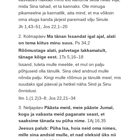
mida Sina tahad, et ta kannaks. Ole minuga
pikameelne ja kannatlik, aita mind, et ma võiksin
oma eluga kanda järjest paremaid vilju Sinule.
Jh 1,43–51; Jos 22,1–20
2. Kolmapäev
Ma tänan Issandat igal ajal, alati
on tema kiitus minu suus.
Ps 34,2
Rõõmustage alati, palvetage lakkamatult,
tänage kõige eest.
1Ts 5,16–18
Issand, tuleta mulle meelde, et mul on palju
põhjuseid olla tänulik. Sina oled andnud mulle
nõnda palju. Kingi mulle rõõmus ja tänulik meel, mis
suudaks igal päeval ja hetkel näha Sind ja Sinu
õnnistusi.
Ilm 1,(1.2)3–8; Jos 22,21–34
3. Neljapäev
Päästa meid, meie pääste Jumal,
kogu ja vabasta meid paganate seast, et
saaksime tänada su püha nime.
1Aj 16,35
Jeesus palub: Püha Isa, hoia neid oma nimes,
mille sina andsid mulle, et nad oleksid üks nii