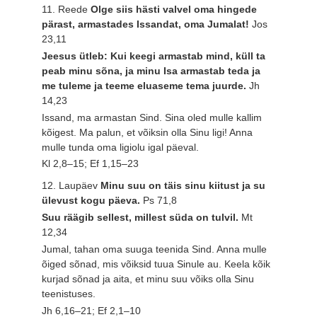
11. Reede
Olge siis hästi valvel oma hingede
pärast, armastades Issandat, oma Jumalat!
Jos
23,11
Jeesus ütleb: Kui keegi armastab mind, küll ta
peab minu sõna, ja minu Isa armastab teda ja
me tuleme ja teeme eluaseme tema juurde.
Jh
14,23
Issand, ma armastan Sind. Sina oled mulle kallim
kõigest. Ma palun, et võiksin olla Sinu ligi! Anna
mulle tunda oma ligiolu igal päeval.
Kl 2,8–15; Ef 1,15–23
12. Laupäev
Minu suu on täis sinu kiitust ja su
ülevust kogu päeva.
Ps 71,8
Suu räägib sellest, millest süda on tulvil.
Mt
12,34
Jumal, tahan oma suuga teenida Sind. Anna mulle
õiged sõnad, mis võiksid tuua Sinule au. Keela kõik
kurjad sõnad ja aita, et minu suu võiks olla Sinu
teenistuses.
Jh 6,16–21; Ef 2,1–10