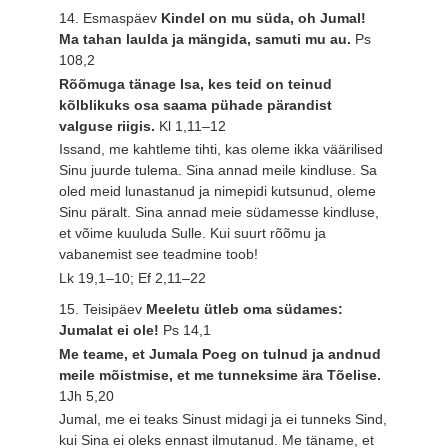
14. Esmaspäev
Kindel on mu süda, oh Jumal!
Ma tahan laulda ja mängida, samuti mu au.
Ps
108,2
Rõõmuga tänage Isa, kes teid on teinud
kõlblikuks osa saama pühade pärandist
valguse riigis.
Kl 1,11–12
Issand, me kahtleme tihti, kas oleme ikka väärilised
Sinu juurde tulema. Sina annad meile kindluse. Sa
oled meid lunastanud ja nimepidi kutsunud, oleme
Sinu päralt. Sina annad meie südamesse kindluse,
et võime kuuluda Sulle. Kui suurt rõõmu ja
vabanemist see teadmine toob!
Lk 19,1–10; Ef 2,11–22
15. Teisipäev
Meeletu ütleb oma südames:
Jumalat ei ole!
Ps 14,1
Me teame, et Jumala Poeg on tulnud ja andnud
meile mõistmise, et me tunneksime ära Tõelise.
1Jh 5,20
Jumal, me ei teaks Sinust midagi ja ei tunneks Sind,
kui Sina ei oleks ennast ilmutanud. Me täname, et