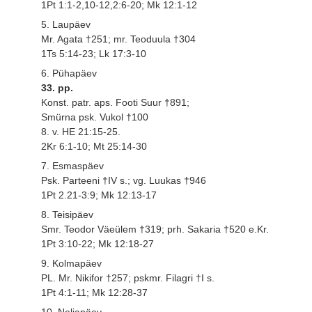
1Pt 1:1-2,10-12,2:6-20; Mk 12:1-12
5. Laupäev
Mr. Agata †251; mr. Teoduula †304
1Ts 5:14-23; Lk 17:3-10
6. Pühapäev
33. pp.
Konst. patr. aps. Footi Suur †891;
Smürna psk. Vukol †100
8. v. HE 21:15-25.
2Kr 6:1-10; Mt 25:14-30
7. Esmaspäev
Psk. Parteeni †IV s.; vg. Luukas †946
1Pt 2.21-3:9; Mk 12:13-17
8. Teisipäev
Smr. Teodor Väeülem †319; prh. Sakaria †520 e.Kr.
1Pt 3:10-22; Mk 12:18-27
9. Kolmapäev
PL. Mr. Nikifor †257; pskmr. Filagri †I s.
1Pt 4:1-11; Mk 12:28-37
10. Neljapäev