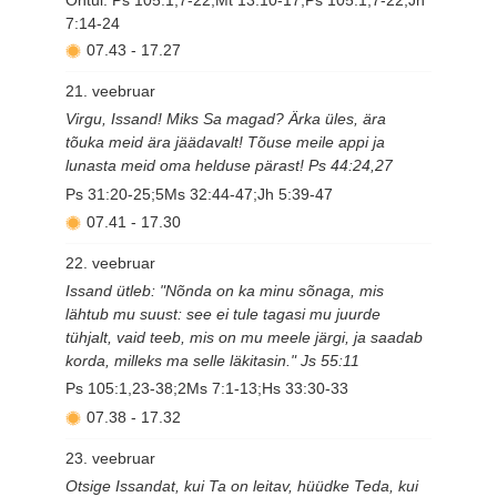
7:14-24
07.43
-
17.27
21. veebruar
Virgu, Issand! Miks Sa magad? Ärka üles, ära
tõuka meid ära jäädavalt! Tõuse meile appi ja
lunasta meid oma helduse pärast! Ps 44:24,27
Ps 31:20-25;5Ms 32:44-47;Jh 5:39-47
07.41
-
17.30
22. veebruar
Issand ütleb: "Nõnda on ka minu sõnaga, mis
lähtub mu suust: see ei tule tagasi mu juurde
tühjalt, vaid teeb, mis on mu meele järgi, ja saadab
korda, milleks ma selle läkitasin." Js 55:11
Ps 105:1,23-38;2Ms 7:1-13;Hs 33:30-33
07.38
-
17.32
23. veebruar
Otsige Issandat, kui Ta on leitav, hüüdke Teda, kui