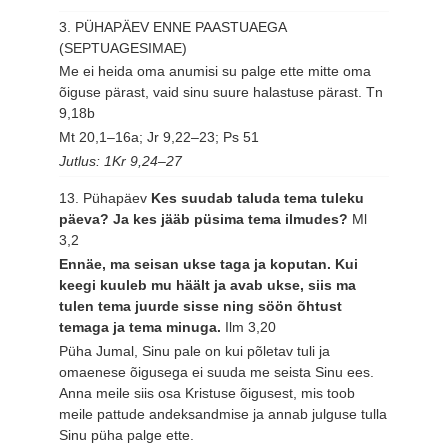
3. PÜHAPÄEV ENNE PAASTUAEGA
(SEPTUAGESIMAE)
Me ei heida oma anumisi su palge ette mitte oma
õiguse pärast, vaid sinu suure halastuse pärast.
Tn
9,18b
Mt 20,1–16a; Jr 9,22–23; Ps 51
Jutlus: 1Kr 9,24–27
13. Pühapäev
Kes suudab taluda tema tuleku
päeva? Ja kes jääb püsima tema ilmudes?
Ml
3,2
Ennäe, ma seisan ukse taga ja koputan. Kui
keegi kuuleb mu häält ja avab ukse, siis ma
tulen tema juurde sisse ning söön õhtust
temaga ja tema minuga.
Ilm 3,20
Püha Jumal, Sinu pale on kui põletav tuli ja
omaenese õigusega ei suuda me seista Sinu ees.
Anna meile siis osa Kristuse õigusest, mis toob
meile pattude andeksandmise ja annab julguse tulla
Sinu püha palge ette.