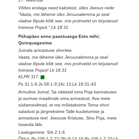
Võttes endaga need kaksteist, ütles Jeesus neile:
"Vaata, me läheme üles Jeruusalemma ja seal
viiakse lõpule kõik see, mis prohvetid on kirjutanud
Inimese Pojast." Lk 18:31
Pühapäev enne paastuaega Esto mihi;
Quinquagesima
Jumala armastuse ohvritee
Vaata, me läheme üles Jeruusalemma ja seal
viiakse lõpule kõik see, mis prohvetid on kirjutanud
Inimese Pojast! Lk 18:31
KLPR 317
Ps 31:1-6;Js 58:1-9;1Kr 13;Lk 18:31-43
Armuline Jumal, Sa näitasid oma Poja kannatuses
ja surmas maailmale oma armastust. Ava meie
südamesilmad, et me mõistaksime Tema ohvri
saladust ja järgneksime Talle kuuletumise ja
armastuse teel. Jeesuse Kristuse, Sinu Poja, meie
Issanda läbi.
Lisalugemine: Srk 2:1-6
Õhtul: Ps 105:1,7-22;2Kr 5:14-15;Ps 105:1,7-22;Lk