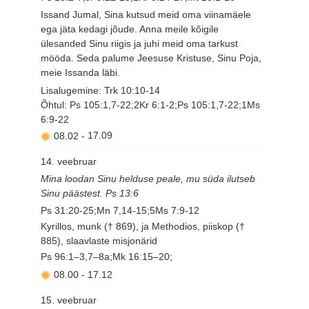
Issand Jumal, Sina kutsud meid oma viinamäele
ega jäta kedagi jõude. Anna meile kõigile
ülesanded Sinu riigis ja juhi meid oma tarkust
mööda. Seda palume Jeesuse Kristuse, Sinu Poja,
meie Issanda läbi.
Lisalugemine: Trk 10:10-14
Õhtul: Ps 105:1,7-22;2Kr 6:1-2;Ps 105:1,7-22;1Ms
6:9-22
08.02
-
17.09
14. veebruar
Mina loodan Sinu helduse peale, mu süda ilutseb
Sinu päästest. Ps 13:6
Ps 31:20-25;Mn 7,14-15;5Ms 7:9-12
Kyrillos, munk († 869), ja Methodios, piiskop (†
885), slaavlaste misjonärid
Ps 96:1–3,7–8a;Mk 16:15–20;
08.00
-
17.12
15. veebruar