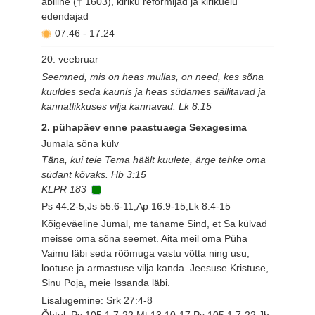
abiline († 1603), kiriku reformijad ja kirikuelu
edendajad
07.46
-
17.24
20. veebruar
Seemned, mis on heas mullas, on need, kes sõna
kuuldes seda kaunis ja heas südames säilitavad ja
kannatlikkuses vilja kannavad. Lk 8:15
2. pühapäev enne paastuaega Sexagesima
Jumala sõna külv
Täna, kui teie Tema häält kuulete, ärge tehke oma
südant kõvaks. Hb 3:15
KLPR 183
Ps 44:2-5;Js 55:6-11;Ap 16:9-15;Lk 8:4-15
Kõigeväeline Jumal, me täname Sind, et Sa külvad
meisse oma sõna seemet. Aita meil oma Püha
Vaimu läbi seda rõõmuga vastu võtta ning usu,
lootuse ja armastuse vilja kanda. Jeesuse Kristuse,
Sinu Poja, meie Issanda läbi.
Lisalugemine: Srk 27:4-8
Õhtul: Ps 105:1,7-22;Mt 13:10-17;Ps 105:1,7-22;Jh