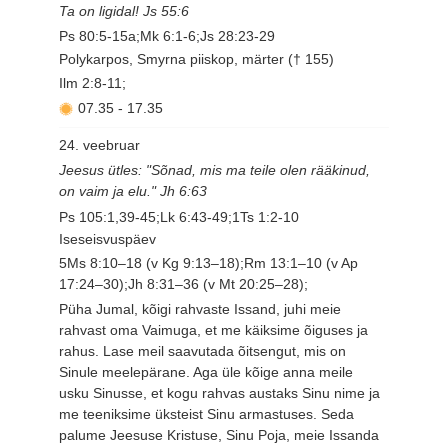
Ta on ligidal! Js 55:6
Ps 80:5-15a;Mk 6:1-6;Js 28:23-29
Polykarpos, Smyrna piiskop, märter († 155)
Ilm 2:8-11;
07.35
-
17.35
24. veebruar
Jeesus ütles: "Sõnad, mis ma teile olen rääkinud,
on vaim ja elu." Jh 6:63
Ps 105:1,39-45;Lk 6:43-49;1Ts 1:2-10
Iseseisvuspäev
5Ms 8:10–18 (v Kg 9:13–18);Rm 13:1–10 (v Ap
17:24–30);Jh 8:31–36 (v Mt 20:25–28);
Püha Jumal, kõigi rahvaste Issand, juhi meie
rahvast oma Vaimuga, et me käiksime õiguses ja
rahus. Lase meil saavutada õitsengut, mis on
Sinule meelepärane. Aga üle kõige anna meile
usku Sinusse, et kogu rahvas austaks Sinu nime ja
me teeniksime üksteist Sinu armastuses. Seda
palume Jeesuse Kristuse, Sinu Poja, meie Issanda