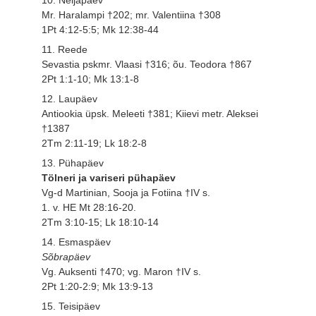
Mr. Haralampi †202; mr. Valentiina †308
1Pt 4:12-5:5; Mk 12:38-44
11. Reede
Sevastia pskmr. Vlaasi †316; õu. Teodora †867
2Pt 1:1-10; Mk 13:1-8
12. Laupäev
Antiookia üpsk. Meleeti †381; Kiievi metr. Aleksei
†1387
2Tm 2:11-19; Lk 18:2-8
13. Pühapäev
Tölneri ja variseri pühapäev
Vg-d Martinian, Sooja ja Fotiina †IV s.
1. v. HE Mt 28:16-20.
2Tm 3:10-15; Lk 18:10-14
14. Esmaspäev
Sõbrapäev
Vg. Auksenti †470; vg. Maron †IV s.
2Pt 1:20-2:9; Mk 13:9-13
15. Teisipäev