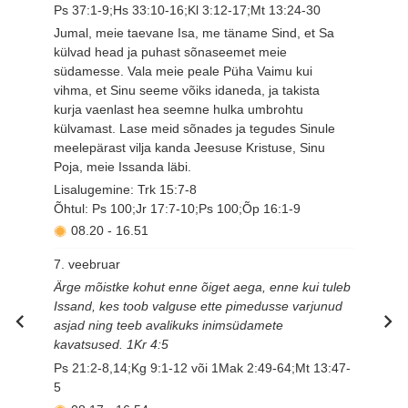
Ps 37:1-9;Hs 33:10-16;Kl 3:12-17;Mt 13:24-30
Jumal, meie taevane Isa, me täname Sind, et Sa
külvad head ja puhast sõnaseemet meie
südamesse. Vala meie peale Püha Vaimu kui
vihma, et Sinu seeme võiks idaneda, ja takista
kurja vaenlast hea seemne hulka umbrohtu
külvamast. Lase meid sõnades ja tegudes Sinule
meelepärast vilja kanda Jeesuse Kristuse, Sinu
Poja, meie Issanda läbi.
Lisalugemine: Trk 15:7-8
Õhtul: Ps 100;Jr 17:7-10;Ps 100;Õp 16:1-9
08.20
-
16.51
7. veebruar
Ärge mõistke kohut enne õiget aega, enne kui tuleb
Issand, kes toob valguse ette pimedusse varjunud
asjad ning teeb avalikuks inimsüdamete
kavatsused. 1Kr 4:5
Ps 21:2-8,14;Kg 9:1-12 või 1Mak 2:49-64;Mt 13:47-
5