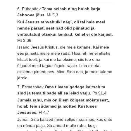
6. Pühapäev
Tema seisab ning hoiab karja
Jehoova jõus.
Mi 5,3
Kui Jeesus rahvahulki nägi, oli tal hale meel
nende pärast, sest nad olid piinatud ja
vintsutatud otsekui lambad, kellel ei ole karjast.
Mt 9,36
Issand Jeesus Kristus, ole meie karjane. Käi meie
ees ja näita meile meie rada. Hoia, et me ei eksiks
kitsalt teelt, ja kui me ka eksime, siis too oma
õlgadel meid tagasi õigele rajale. Ilma sinuta
eksleme pimeduses. Mine Sina ees, ja meie tuleme
järele.
7. Esmaspäev
Oma tiivasulgedega kaitseb ta
sind ja tema tiibade all sa leiad varju.
Ps 91,4
Jumala rahu, mis on ülem kõigest mõistusest,
hoiab teie südamed ja mõtted Kristuses
Jeesuses.
Fl 4,7
Jumal, Sina kaitsed mind selles maailmas, kus ohte
on nõnda palju. Sa annad mulle rahu, kuigi