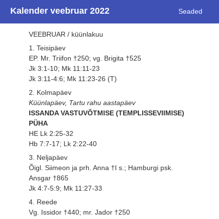
Kalender veebruar 2022
Seaded
VEEBRUAR / küünlakuu
1. Teisipäev
EP. Mr. Triifon †250; vg. Brigita †525
Jk 3:1-10; Mk 11:11-23
Jk 3:11-4:6; Mk 11:23-26 (T)
2. Kolmapäev
Küünlapäev, Tartu rahu aastapäev
ISSANDA VASTUVÕTMISE (TEMPLISSEVIIMISE)
PÜHA
HE Lk 2:25-32
Hb 7:7-17; Lk 2:22-40
3. Neljapäev
Õigl. Siimeon ja prh. Anna †I s.; Hamburgi psk.
Ansgar †865
Jk 4:7-5:9; Mk 11:27-33
4. Reede
Vg. Issidor †440; mr. Jador †250