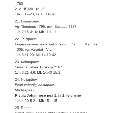
†780
2. v. HE Mk 16:1-8.
1Kr 6:12-20; Lk 15:11-32
21. Esmaspäev
Vg. Timoteus †795; psk. Eustaati †337
1Jh 2:18-3:10; Mk 11:1-11
22. Teisipäev
Eugeni värava mr-te säilm. leidm. IV s.; mr. Mauriiki
†305; vg. Varadat †V s.
1Jh 3:11-20; Mk 14:10-42
23. Kolmapäev
Smürna pskmr. Polikarp †167
1Jh 3:21-4:6; Mk 14:43-15:1
24. Neljapäev
Eesti Vabariigi aastapäev
Madisepäev
Ristija Johannese pea 1. ja 2. leidmine
1Jh 4:20-5:21; Mk 15:1-15
25. Reede
Konst. üpsk. Taraasi †806; pskmr. Regin †355.