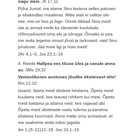
nagu meie.
Jh 17,11
Püha Jumal, me elame Sinu lastena selles patuses
ja ebakindlas maailmas. Mitte alati ei valitse siin
see, mis on hea ja õige. Ometi läkitad Sina meid
siia ja annad meile ka ülesande kuulutada
rõõmusõnumit oma elu ja sõnaga. Õnneks ei pea
me seda tegema omast jõust ja tarkusest, vaid Sinu
juhatusel. Jää meie ligi ja hoia meid!
2Kr 4,1–5; Jos 23,1–16
4. Reede
Hallpea ees tõuse üles ja vanale anna
au.
3Ms 19,32
Vastastikuses austuses jõudke üksteisest ette!
Rm 12,10
Issand, õpeta meid üksteist hindama. Õpeta meid
kuulama neid, kes teavad rohkem kui meie. Õpeta
meid toetama ja aitama neid, kes vajavad abi.
Õpeta meid üksteisele vastu tulema ja kandma
üksteise koormaid. Anna meile oma armastust, et
me saaksime seda edasi jagada.
Ilm 1,(9–11)12–18; Jos 24,1–15