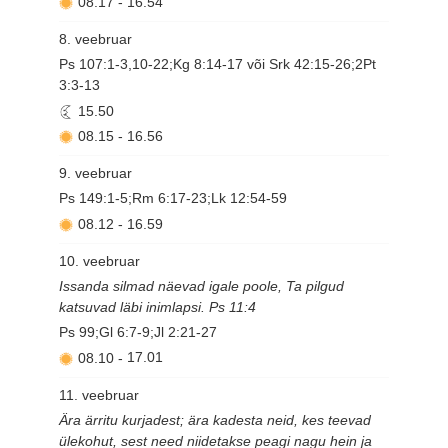
08.17
-
16.54
8. veebruar
Ps 107:1-3,10-22;Kg 8:14-17 või Srk 42:15-26;2Pt
3:3-13
15.50
08.15
-
16.56
9. veebruar
Ps 149:1-5;Rm 6:17-23;Lk 12:54-59
08.12
-
16.59
10. veebruar
Issanda silmad näevad igale poole, Ta pilgud
katsuvad läbi inimlapsi. Ps 11:4
Ps 99;Gl 6:7-9;Jl 2:21-27
08.10
-
17.01
11. veebruar
Ära ärritu kurjadest; ära kadesta neid, kes teevad
ülekohut, sest need niidetakse peagi nagu hein ja