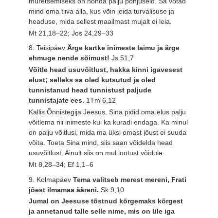
muretsemiseks on nõnda palju põhjuseid. Sa võtad
mind oma tiiva alla, kus võin leida turvalisuse ja
headuse, mida sellest maailmast mujalt ei leia.
Mt 21,18–22; Jos 24,29–33
8. Teisipäev
Ärge kartke inimeste laimu ja ärge
ehmuge nende sõimust!
Js 51,7
Võitle head usuvõitlust, hakka kinni igavesest
elust; selleks sa oled kutsutud ja oled
tunnistanud head tunnistust paljude
tunnistajate ees.
1Tm 6,12
Kallis Õnnistegija Jeesus, Sina pidid oma elus palju
võitlema nii inimeste kui ka kuradi endaga. Ka minul
on palju võitlusi, mida ma üksi omast jõust ei suuda
võita. Toeta Sina mind, siis saan võidelda head
usuvõitlust. Ainult siis on mul lootust võidule.
Mt 8,28–34; Ef 1,1–6
9. Kolmapäev
Tema valitseb merest mereni, Frati
jõest ilmamaa ääreni.
Sk 9,10
Jumal on Jeesuse tõstnud kõrgemaks kõrgest
ja annetanud talle selle nime, mis on üle iga