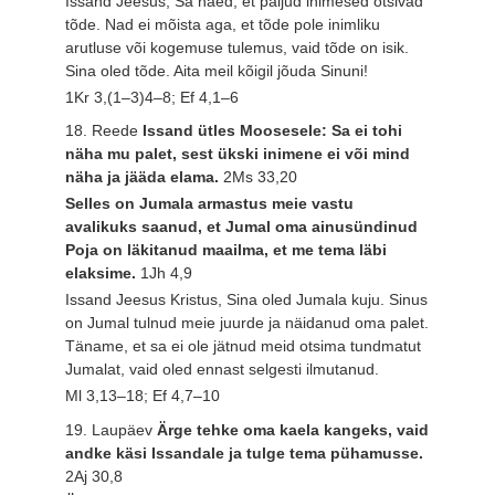
Issand Jeesus, Sa näed, et paljud inimesed otsivad
tõde. Nad ei mõista aga, et tõde pole inimliku
arutluse või kogemuse tulemus, vaid tõde on isik.
Sina oled tõde. Aita meil kõigil jõuda Sinuni!
1Kr 3,(1–3)4–8; Ef 4,1–6
18. Reede
Issand ütles Moosesele: Sa ei tohi
näha mu palet, sest ükski inimene ei või mind
näha ja jääda elama.
2Ms 33,20
Selles on Jumala armastus meie vastu
avalikuks saanud, et Jumal oma ainusündinud
Poja on läkitanud maailma, et me tema läbi
elaksime.
1Jh 4,9
Issand Jeesus Kristus, Sina oled Jumala kuju. Sinus
on Jumal tulnud meie juurde ja näidanud oma palet.
Täname, et sa ei ole jätnud meid otsima tundmatut
Jumalat, vaid oled ennast selgesti ilmutanud.
Ml 3,13–18; Ef 4,7–10
19. Laupäev
Ärge tehke oma kaela kangeks, vaid
andke käsi Issandale ja tulge tema pühamusse.
2Aj 30,8