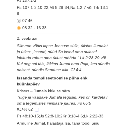
Ps 107:1-2
Ps 107:1-3,10-22;Mt 8:28-34;Na 1:2-7 või Trk 13:1-
9
07.46
08.32
-
16.38
2. veebruar
Siimeon võttis lapse Jeesuse sülle, ülistas Jumalat
ja ütles: „Issand, nüüd Sa lased oma sulasel
lahkuda rahus oma ütlust mööda.“ Lk 2:28-29 või
Kui aeg sai täis, läkitas Jumal oma Poja, kes sündis
naisest, sündis Seaduse alla. Gl 4:4
Issanda templissetoomise püha ehk
küünlapäev
Kristus – Jumala kirkuse sära
Tulge ja vaadake Jumala tegusid, kes on kardetav
oma tegemistes inimlaste juures. Ps 66:5
KLPR 62
Ps 48:10-15;Js 52:8-10;2Kr 3:18-4:6;Lk 2:22-33
Armuline Jumal, halastaja Isa, täna toodi Sinu