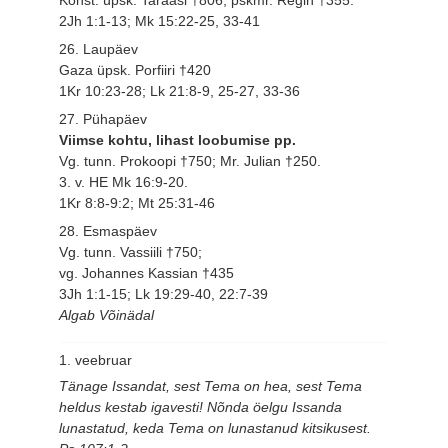
2Jh 1:1-13; Mk 15:22-25, 33-41
26. Laupäev
Gaza üpsk. Porfiiri †420
1Kr 10:23-28; Lk 21:8-9, 25-27, 33-36
27. Pühapäev
Viimse kohtu, lihast loobumise pp.
Vg. tunn. Prokoopi †750; Mr. Julian †250.
3. v. HE Mk 16:9-20.
1Kr 8:8-9:2; Mt 25:31-46
28. Esmaspäev
Vg. tunn. Vassiili †750;
vg. Johannes Kassian †435
3Jh 1:1-15; Lk 19:29-40, 22:7-39
Algab Võinädal
1. veebruar
Tänage Issandat, sest Tema on hea, sest Tema
heldus kestab igavesti! Nõnda öelgu Issanda
lunastatud, keda Tema on lunastanud kitsikusest.