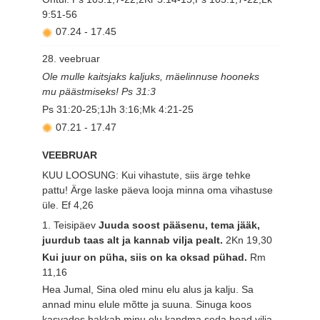
9:51-56
07.24
-
17.45
28. veebruar
Ole mulle kaitsjaks kaljuks, mäelinnuse hooneks
mu päästmiseks! Ps 31:3
Ps 31:20-25;1Jh 3:16;Mk 4:21-25
07.21
-
17.47
VEEBRUAR
KUU LOOSUNG: Kui vihastute, siis ärge tehke
pattu! Ärge laske päeva looja minna oma vihastuse
üle.
Ef 4,26
1. Teisipäev
Juuda soost pääsenu, tema jääk,
juurdub taas alt ja kannab vilja pealt.
2Kn 19,30
Kui juur on püha, siis on ka oksad pühad.
Rm
11,16
Hea Jumal, Sina oled minu elu alus ja kalju. Sa
annad minu elule mõtte ja suuna. Sinuga koos
kasvades hakkab minu elu kandma seda head vilja,