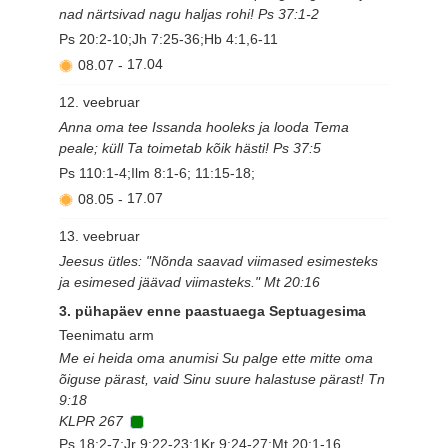
nad närtsivad nagu haljas rohi! Ps 37:1-2
Ps 20:2-10;Jh 7:25-36;Hb 4:1,6-11
08.07
-
17.04
12. veebruar
Anna oma tee Issanda hooleks ja looda Tema
peale; küll Ta toimetab kõik hästi! Ps 37:5
Ps 110:1-4;Ilm 8:1-6; 11:15-18;
08.05
-
17.07
13. veebruar
Jeesus ütles: "Nõnda saavad viimased esimesteks
ja esimesed jäävad viimasteks." Mt 20:16
3. pühapäev enne paastuaega Septuagesima
Teenimatu arm
Me ei heida oma anumisi Su palge ette mitte oma
õiguse pärast, vaid Sinu suure halastuse pärast! Tn
9:18
KLPR 267
Ps 18:2-7;Jr 9:22-23;1Kr 9:24-27;Mt 20:1-16