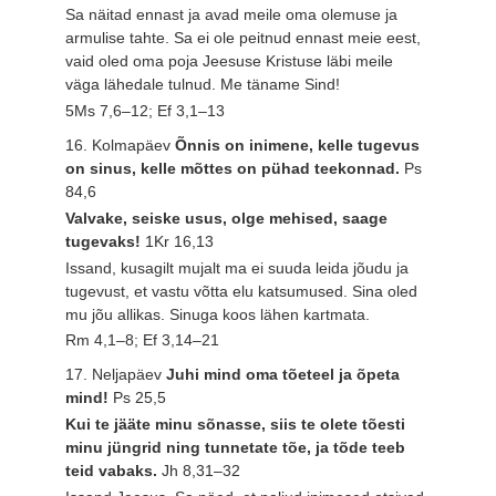
Sa näitad ennast ja avad meile oma olemuse ja
armulise tahte. Sa ei ole peitnud ennast meie eest,
vaid oled oma poja Jeesuse Kristuse läbi meile
väga lähedale tulnud. Me täname Sind!
5Ms 7,6–12; Ef 3,1–13
16. Kolmapäev
Õnnis on inimene, kelle tugevus
on sinus, kelle mõttes on pühad teekonnad.
Ps
84,6
Valvake, seiske usus, olge mehised, saage
tugevaks!
1Kr 16,13
Issand, kusagilt mujalt ma ei suuda leida jõudu ja
tugevust, et vastu võtta elu katsumused. Sina oled
mu jõu allikas. Sinuga koos lähen kartmata.
Rm 4,1–8; Ef 3,14–21
17. Neljapäev
Juhi mind oma tõeteel ja õpeta
mind!
Ps 25,5
Kui te jääte minu sõnasse, siis te olete tõesti
minu jüngrid ning tunnetate tõe, ja tõde teeb
teid vabaks.
Jh 8,31–32