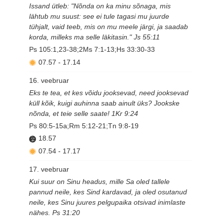
Issand ütleb: "Nõnda on ka minu sõnaga, mis
lähtub mu suust: see ei tule tagasi mu juurde
tühjalt, vaid teeb, mis on mu meele järgi, ja saadab
korda, milleks ma selle läkitasin." Js 55:11
Ps 105:1,23-38;2Ms 7:1-13;Hs 33:30-33
07.57
-
17.14
16. veebruar
Eks te tea, et kes võidu jooksevad, need jooksevad
küll kõik, kuigi auhinna saab ainult üks? Jookske
nõnda, et teie selle saate! 1Kr 9:24
Ps 80:5-15a;Rm 5:12-21;Tn 9:8-19
18.57
07.54
-
17.17
17. veebruar
Kui suur on Sinu headus, mille Sa oled tallele
pannud neile, kes Sind kardavad, ja oled osutanud
neile, kes Sinu juures pelgupaika otsivad inimlaste
nähes. Ps 31:20