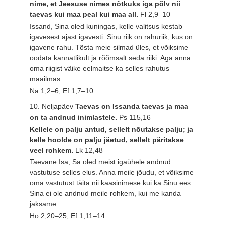
nime, et Jeesuse nimes nõtkuks iga põlv nii
taevas kui maa peal kui maa all.
Fl 2,9–10
Issand, Sina oled kuningas, kelle valitsus kestab
igavesest ajast igavesti. Sinu riik on rahuriik, kus on
igavene rahu. Tõsta meie silmad üles, et võiksime
oodata kannatlikult ja rõõmsalt seda riiki. Aga anna
oma riigist väike eelmaitse ka selles rahutus
maailmas.
Na 1,2–6; Ef 1,7–10
10. Neljapäev
Taevas on Issanda taevas ja maa
on ta andnud inimlastele.
Ps 115,16
Kellele on palju antud, sellelt nõutakse palju; ja
kelle hoolde on palju jäetud, sellelt päritakse
veel rohkem.
Lk 12,48
Taevane Isa, Sa oled meist igaühele andnud
vastutuse selles elus. Anna meile jõudu, et võiksime
oma vastutust täita nii kaasinimese kui ka Sinu ees.
Sina ei ole andnud meile rohkem, kui me kanda
jaksame.
Ho 2,20–25; Ef 1,11–14