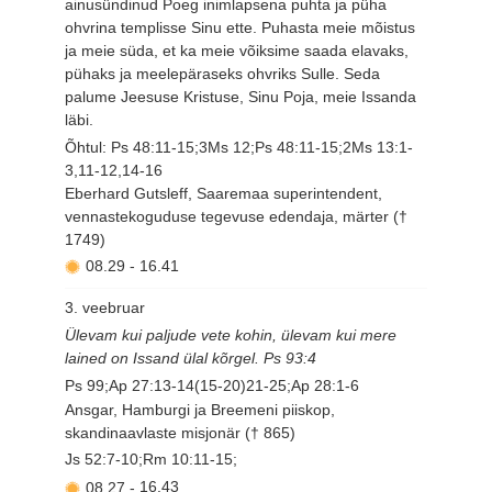
ainusündinud Poeg inimlapsena puhta ja püha
ohvrina templisse Sinu ette. Puhasta meie mõistus
ja meie süda, et ka meie võiksime saada elavaks,
pühaks ja meelepäraseks ohvriks Sulle. Seda
palume Jeesuse Kristuse, Sinu Poja, meie Issanda
läbi.
Õhtul: Ps 48:11-15;3Ms 12;Ps 48:11-15;2Ms 13:1-
3,11-12,14-16
Eberhard Gutsleff, Saaremaa superintendent,
vennastekoguduse tegevuse edendaja, märter (†
1749)
08.29
-
16.41
3. veebruar
Ülevam kui paljude vete kohin, ülevam kui mere
lained on Issand ülal kõrgel. Ps 93:4
Ps 99;Ap 27:13-14(15-20)21-25;Ap 28:1-6
Ansgar, Hamburgi ja Breemeni piiskop,
skandinaavlaste misjonär († 865)
Js 52:7-10;Rm 10:11-15;
08.27
-
16.43