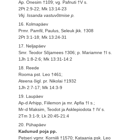
Ap. Onesim †109; vg. Pafnuti †V s.
2Pt 2:9-22; Mk 13:14-23
Vkj. Issanda vastuvõtmise p.
16. Kolmapäev
Prmr. Pamfil, Paulus, Seleuk jkk. †308
2Pt 3:1-18; Mk 13:24-31
17. Neljapäev
Smr. Teodor Sõjamees †306; p. Mariamne †I s.
1Jh 1:8-2:6; Mk 13:31-14:2
18. Reede
Rooma pst. Leo †461;
Ateena õigl. pr. Nikolai †1932
1Jh 2:7-17; Mk 14:3-9
19. Laupäev
Ap-d Arhipp, Fiilemon ja mr. Apfia †I s.;
Mr-d Maksim, Teodot ja Asklepiodota † IV s.
2Tm 3:1-9; Lk 20:45-21:4
20. Pühapäev
Kadunud poja pp.
Petseri vgmr. Korniili †1570; Kataania psk. Leo