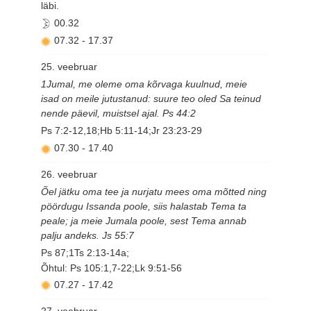
läbi.
00.32
07.32
-
17.37
25. veebruar
1Jumal, me oleme oma kõrvaga kuulnud, meie
isad on meile jutustanud: suure teo oled Sa teinud
nende päevil, muistsel ajal. Ps 44:2
Ps 7:2-12,18;Hb 5:11-14;Jr 23:23-29
07.30
-
17.40
26. veebruar
Õel jätku oma tee ja nurjatu mees oma mõtted ning
pöördugu Issanda poole, siis halastab Tema ta
peale; ja meie Jumala poole, sest Tema annab
palju andeks. Js 55:7
Ps 87;1Ts 2:13-14a;
Õhtul: Ps 105:1,7-22;Lk 9:51-56
07.27
-
17.42
27. veebruar