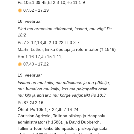
Ps 105:1,39-45;Ef 2:8-10;Ho 11:1-9
07.52
-
17.19
18. veebruar
Sind ma armastan südamest, Issand, mu vägi! Ps
18:2
Ps 7:2-12,18;Jh 2:13-22;Tt 3:3-7
Martin Luther, kiriku õpetaja ja reformaator († 1546)
Rm 1:16-17;Jh 15:1-11;
07.49
-
17.22
19. veebruar
Issand on mu kalju, mu mäelinnus ja mu päästja;
mu Jumal on mu kalju, kus ma pelgupaika otsin,
mu kilp ja abisarv, mu kõrge varjupaik! Ps 18:3
Ps 87;Gl 2:16;
Õhtul: Ps 105:1,7-22;Jh 7:14-24
Christian Agricola, Tallinna piiskop ja Haapsalu
administraator († 1586), ja David Dubberch,
Tallinna Toomkiriku ülempastor, piiskop Agricola