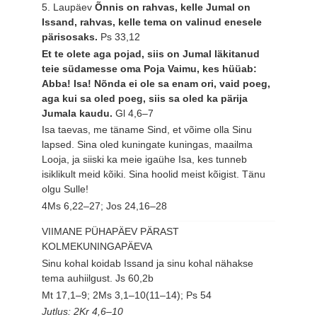
5. Laupäev
Õnnis on rahvas, kelle Jumal on
Issand, rahvas, kelle tema on valinud enesele
pärisosaks.
Ps 33,12
Et te olete aga pojad, siis on Jumal läkitanud
teie südamesse oma Poja Vaimu, kes hüüab:
Abba! Isa! Nõnda ei ole sa enam ori, vaid poeg,
aga kui sa oled poeg, siis sa oled ka pärija
Jumala kaudu.
Gl 4,6–7
Isa taevas, me täname Sind, et võime olla Sinu
lapsed. Sina oled kuningate kuningas, maailma
Looja, ja siiski ka meie igaühe Isa, kes tunneb
isiklikult meid kõiki. Sina hoolid meist kõigist. Tänu
olgu Sulle!
4Ms 6,22–27; Jos 24,16–28
VIIMANE PÜHAPÄEV PÄRAST
KOLMEKUNINGAPÄEVA
Sinu kohal koidab Issand ja sinu kohal nähakse
tema auhiilgust.
Js 60,2b
Mt 17,1–9; 2Ms 3,1–10(11–14); Ps 54
Jutlus: 2Kr 4,6–10