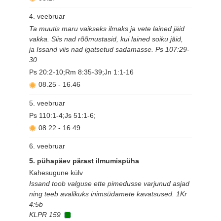
4. veebruar
Ta muutis maru vaikseks ilmaks ja vete lained jäid
vakka. Siis nad rõõmustasid, kui lained soiku jäid,
ja Issand viis nad igatsetud sadamasse. Ps 107:29-
30
Ps 20:2-10;Rm 8:35-39;Jn 1:1-16
08.25
-
16.46
5. veebruar
Ps 110:1-4;Js 51:1-6;
08.22
-
16.49
6. veebruar
5. pühapäev pärast ilmumispüha
Kahesugune külv
Issand toob valguse ette pimedusse varjunud asjad
ning teeb avalikuks inimsüdamete kavatsused. 1Kr
4:5b
KLPR 159