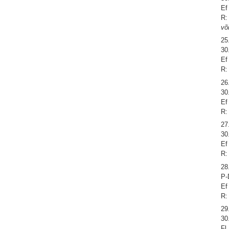
Ef
R:
võ
25
30
Ef
R:
26
30
Ef
R:
27
30
Ef
R:
28
P-
Ef
R:
29
30
Fl