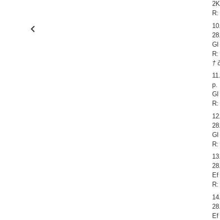
2K
R:
10
28
Gl
R:
† 
11
p.
Gl
R:
12
28
Gl
R:
13
28
Ef
R:
14
28
Ef