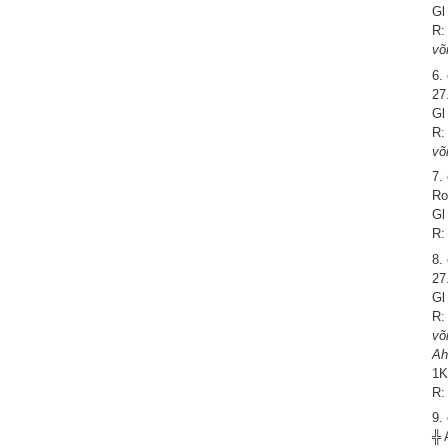
Gl
R:
võ
6.
27
Gl
R:
võ
7.
Ro
Gl
R:
8.
27
Gl
R:
võ
Ah
1K
R:
9.
╬ 