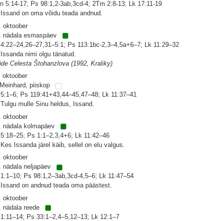
n 5:14-17; Ps 98:1,2-3ab,3cd-4; 2Tm 2:8-13; Lk 17:11-19
 Issand on oma võidu teada andnud.
. oktoober
. nädala esmaspäev
 4:22–24,26–27,31–5:1; Ps 113:1bc-2,3–4,5a+6–7; Lk 11:29–32
 Issanda nimi olgu tänatud.
õde Celesta Štohanzlova (1992, Kraliky)
. oktoober
 Meinhard, piiskop
 5:1–6; Ps 119:41+43,44–45,47–48; Lk 11:37–41
 Tulgu mulle Sinu heldus, Issand.
. oktoober
. nädala kolmapäev
 5:18–25; Ps 1:1–2,3,4+6; Lk 11:42–46
 Kes Issanda järel käib, sellel on elu valgus.
. oktoober
. nädala neljapäev
 1:1–10; Ps 98:1,2–3ab,3cd-4,5–6; Lk 11:47–54
 Issand on andnud teada oma päästest.
. oktoober
. nädala reede
 1:11–14; Ps 33:1–2,4–5,12–13; Lk 12:1–7