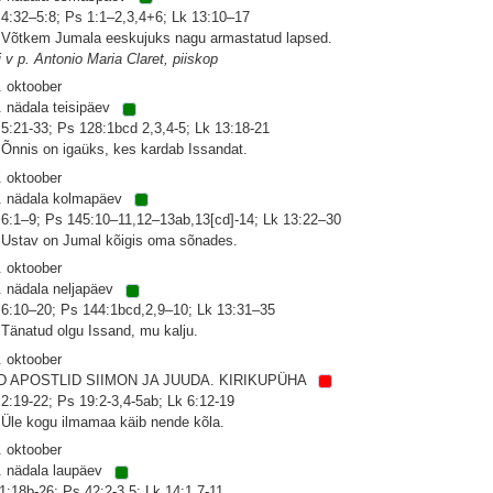
 4:32–5:8; Ps 1:1–2,3,4+6; Lk 13:10–17
 Võtkem Jumala eeskujuks nagu armastatud lapsed.
i v p. Antonio Maria Claret, piiskop
. oktoober
. nädala teisipäev
 5:21-33; Ps 128:1bcd 2,3,4-5; Lk 13:18-21
 Õnnis on igaüks, kes kardab Issandat.
. oktoober
. nädala kolmapäev
 6:1–9; Ps 145:10–11,12–13ab,13[cd]-14; Lk 13:22–30
 Ustav on Jumal kõigis oma sõnades.
. oktoober
. nädala neljapäev
 6:10–20; Ps 144:1bcd,2,9–10; Lk 13:31–35
 Tänatud olgu Issand, mu kalju.
. oktoober
D APOSTLID SIIMON JA JUUDA. KIRIKUPÜHA
 2:19-22; Ps 19:2-3,4-5ab; Lk 6:12-19
 Üle kogu ilmamaa käib nende kõla.
. oktoober
. nädala laupäev
 1:18b-26; Ps 42:2-3,5; Lk 14:1,7-11