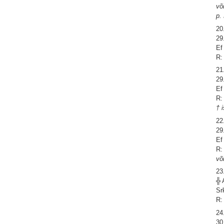
võ
p.
20
29
Ef
R:
21
29
Ef
R:
† 
22
29
Ef
R:
võ
23
╬ 
Sr
R:
24
30