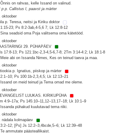
 Õnnis on rahvas, kelle Issand on valinud.
i p p. Callistus I, paavst ja märter
. oktoober
ila p. Teresa, neitsi ja Kiriku doktor
 1:15-23; Ps 8:2-3ab,4-5,6 7; Lk 12:8-12
 Sina seadsid oma Poja valitsema oma kätetööd.
. oktoober
AASTARINGI 29. PÜHAPÄEV
s 17:8-13; Ps 121:1bc-2,3-4,5-6,7-8; 2Tm 3:14-4:2; Lk 18:1-8
 Meie abi on Issanda Nimes, Kes on teinud taeva ja maa.
. oktoober
tiookia p. Ignatius, piiskop ja märter
 2:1–10; Ps 100:1b-2,3,4,5; Lk 12:13–21
 Issand on meid teinud ja Tema omad me oleme.
. oktoober
 EVANGELIST LUUKAS. KIRIKUPÜHA
m 4:9–17a; Ps 145:10–11,12–13,17–18; Lk 10:1–9
 Issanda pühakud kuulutavad tema riiki.
. oktoober
. nädala kolmapäev
 3:2–12; [Ps] Js 12:2–3,4bcde,5–6; Lk 12:39–48
 Te ammutate päästeallikaist.