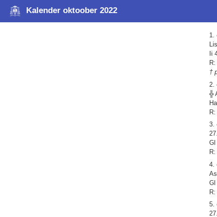
Kalender oktoober 2022
1.
Li
Ii
R:
† 
2.
╬ 
Ha
R:
3.
27
Gl
R:
4.
As
Gl
R:
5.
27