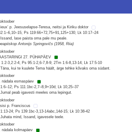
 oktoober
sieux’ p. Jeesuselapse-Teresa, neitsi ja Kiriku doktor
 42:1–6,10–15; Ps 119:66+72,75+91,125+130; Lk 10:17–24
 Issand, lase paista oma pale mu peale.
peapiiskop Antonijs Springovičs (1958, Riia)
 oktoober
AASTARINGI 27. PÜHAPÄEV
 1:2-3,2:2-4; Ps 95:1-2,6-7,8-9; 2Tm 1:6-8,13-14; Lk 17:5-10
 Täna, kui te kuulete Tema häält, ärge tehke kõvaks oma südant.
 oktoober
. nädala esmaspäev
 1:6–12; Ps 111:1bc-2,7–8,9+10d; Lk 10;25–37
 Jumal peab igavesti meeles oma lepingut.
 oktoober
sisi p. Franciscus
 1:13-24; Ps 139:1bc-3,13-14abc,14d-15; Lk 10:38-42
 Juhata mind, Issand, igavesele teele.
 oktoober
. nädala kolmapäev