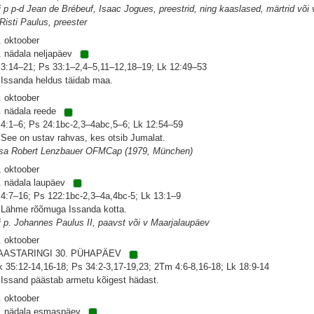
i p p-d Jean de Brébeuf, Isaac Jogues, preestrid, ning kaaslased, märtrid või 
 Risti Paulus, preester
. oktoober
. nädala neljapäev
 3:14–21; Ps 33:1–2,4–5,11–12,18–19; Lk 12:49–53
 Issanda heldus täidab maa.
. oktoober
. nädala reede
 4:1–6; Ps 24:1bc-2,3–4abc,5–6; Lk 12:54–59
 See on ustav rahvas, kes otsib Jumalat.
isa Robert Lenzbauer OFMCap (1979, München)
. oktoober
. nädala laupäev
 4:7–16; Ps 122:1bc-2,3–4a,4bc-5; Lk 13:1–9
 Lähme rõõmuga Issanda kotta.
i p. Johannes Paulus II, paavst või v Maarjalaupäev
. oktoober
AASTARINGI 30. PÜHAPÄEV
k 35:12-14,16-18; Ps 34:2-3,17-19,23; 2Tm 4:6-8,16-18; Lk 18:9-14
 Issand päästab armetu kõigest hädast.
. oktoober
. nädala esmaspäev