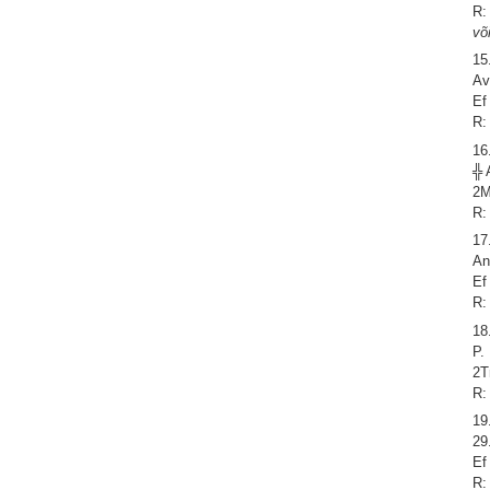
R:
võ
15
Av
Ef
R:
16
╬ 
2M
R:
17
An
Ef
R:
18
P.
2T
R:
19
29
Ef
R: