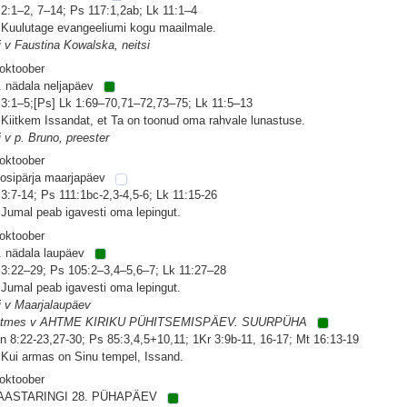
 2:1–2, 7–14; Ps 117:1,2ab; Lk 11:1–4
 Kuulutage evangeeliumi kogu maailmale.
i v Faustina Kowalska, neitsi
 oktoober
. nädala neljapäev
 3:1–5;[Ps] Lk 1:69–70,71–72,73–75; Lk 11:5–13
 Kiitkem Issandat, et Ta on toonud oma rahvale lunastuse.
i v p. Bruno, preester
 oktoober
osipärja maarjapäev
 3:7-14; Ps 111:1bc-2,3-4,5-6; Lk 11:15-26
 Jumal peab igavesti oma lepingut.
 oktoober
. nädala laupäev
 3:22–29; Ps 105:2–3,4–5,6–7; Lk 11:27–28
 Jumal peab igavesti oma lepingut.
i v Maarjalaupäev
tmes v AHTME KIRIKU PÜHITSEMISPÄEV. SUURPÜHA
n 8:22-23,27-30; Ps 85:3,4,5+10,11; 1Kr 3:9b-11, 16-17; Mt 16:13-19
 Kui armas on Sinu tempel, Issand.
 oktoober
AASTARINGI 28. PÜHAPÄEV