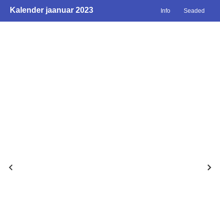
Kalender jaanuar 2023
Info
Seaded